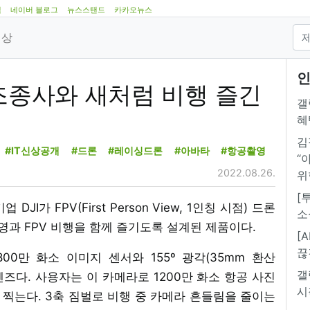
램
네이버 블로그
뉴스스탠드
카카오뉴스
영상
인
 조종사와 새처럼 비행 즐긴
갤
혜
김
#IT신상공개
#드론
#레이싱드론
#아바타
#항공촬영
“
2022.08.26.
위
[
JI가 FPV(First Person View, 1인칭 시점) 드론
소
 촬영과 FPV 비행을 함께 즐기도록 설계된 제품이다.
[
끊
4800만 화소 이미지 센서와 155º 광각(35mm 환산
갤
 렌즈다. 사용자는 이 카메라로 1200만 화소 항공 사진
시
영상을 찍는다. 3축 짐벌로 비행 중 카메라 흔들림을 줄이는