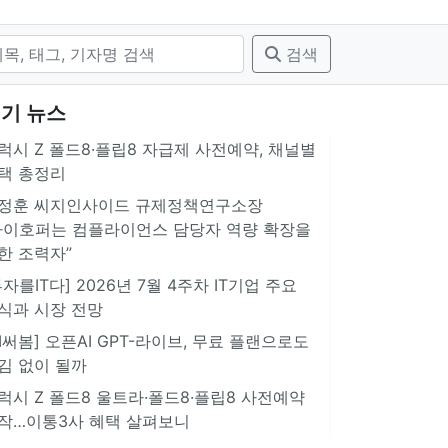
검색
기 뉴스
럭시 Z 폴드8·플립8 자급제 사전예약, 채널별
택 총정리
정훈 씨지인사이드 규제정책연구소장
아이호퍼는 컴플라이언스 담당자 역량 확장을
한 조력자”
투자를IT다] 2026년 7월 4주차 IT기업 주요
식과 시장 전망
AI써봄] 오픈AI GPT-라이브, 무료 플랜으로도
김 없이 될까
럭시 Z 폴드8 울트라·폴드8·플립8 사전예약
작…이통3사 혜택 살펴보니