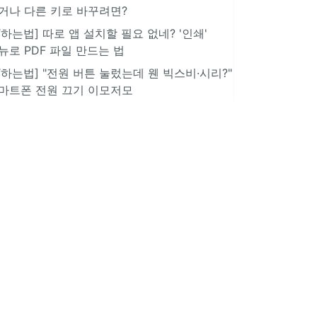
거나 다른 키로 바꾸려면?
IT하는법] 따로 앱 설치할 필요 없네? '인쇄'
뉴로 PDF 파일 만드는 법
IT하는법] "전원 버튼 눌렀는데 웬 빅스비·시리?"
마트폰 전원 끄기 이모저모