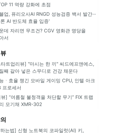
··TOP 11 역량 강화에 초점
블업, 퓨리오사AI RNGD 성능검증 백서 발간···
추론 AI 반도체 효율 입증'
운데 자리면 무조건? CGV 영화관 명당을
아서
리뷰
스타트업리뷰] "마시는 한 끼" 씨드에프앤에스,
질째 갈아 넣은 스무디로 건강 채운다
능ㆍ효율 챙긴 모바일 게이밍 CPU, 인텔 아크
3 프로세서
리뷰] “여름철 불청객을 처단할 무기” FIX 트랩
리 모기채 XMR-302
강의
IT하는법] 신형 노트북의 코파일럿(AI) 키,