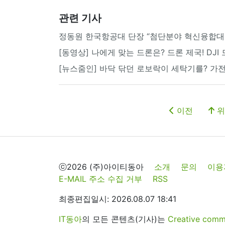
관련 기사
정동원 한국항공대 단장 “첨단분야 혁신융합대학
[동영상] 나에게 맞는 드론은? 드론 제국! DJI
[뉴스줌인] 바닥 닦던 로보락이 세탁기를? 가전
이전
위
ⓒ2026 (주)아이티동아
소개
문의
이용
E-MAIL 주소 수집 거부
RSS
최종편집일시: 2026.08.07 18:41
IT동아
의 모든 콘텐츠(기사)는
Creative 