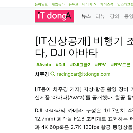
동아일보
게임동아
유튜브
네이버TV
페이스북
인스타그
뉴스
리뷰
강의
동
[IT신상공개] 비행기
다, DJI 아바타
#Avata
#DJI
#DJI고글2
#FPV
#FPV드론
차주경
racingcar@itdonga.com
[IT동아 차주경 기자] 지상·항공 촬영 장비 기업 D
신제품 ‘아바타(Avata)’를 공개했다. 항공
DJI 아바타의 카메라 구성은 1/1.7인치 
12.7mm) 화각을 F2.8 조리개로 표현하는
과 4K 60p혹은 2.7K 120fps 항공 동