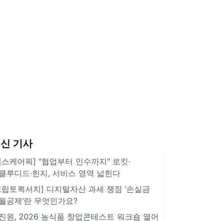
신 기사
헬스케어픽] "협업부터 인수까지" 로킷·
클루디드·힌지, 서비스 영역 넓힌다
크립토퀵서치] 디지털자산 과세 쟁점 ‘손실금
월공제’란 무엇인가요?
진원, 2026 농식품 창업콘테스트 워크숍 열어