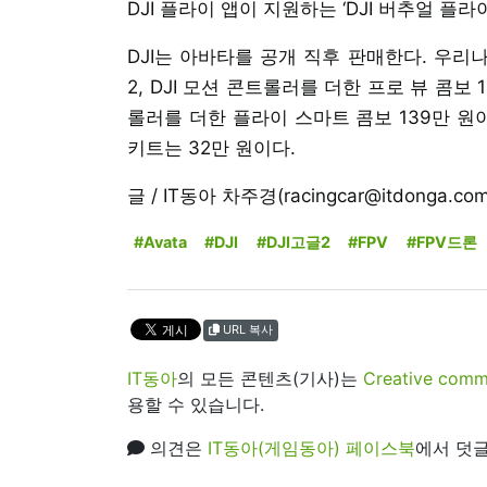
DJI 플라이 앱이 지원하는 ‘DJI 버추얼 플
DJI는 아바타를 공개 직후 판매한다. 우리나
2, DJI 모션 콘트롤러를 더한 프로 뷰 콤보 1
롤러를 더한 플라이 스마트 콤보 139만 원
키트는 32만 원이다.
글 / IT동아 차주경(racingcar@itdonga.com
#Avata
#DJI
#DJI고글2
#FPV
#FPV드론
URL 복사
IT동아
의 모든 콘텐츠(기사)는
Creative 
용할 수 있습니다.
의견은
IT동아(게임동아) 페이스북
에서 덧글