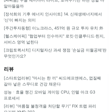
알아들을까
[정석희의 기후 에너지 인사이트] 14. 신재생에너지에서
‘신’이 빠지는 의미
[주간투자동향] 이노크라스, 451억 원 규모 투자 유치 外
[헬스케어픽] "협업부터 인수까지" 로킷·인클루디드·힌지,
서비스 영역 넓힌다
[크립토퀵서치] 디지털자산 과세 쟁점 ‘손실금 이월공제’란
무엇인가요?
리뷰
[스타트업리뷰] "마시는 한 끼" 씨드에프앤에스, 껍질째
갈아 넣은 스무디로 건강 채운다
성능ㆍ효율 챙긴 모바일 게이밍 CPU, 인텔 아크 G3
프로세서
[리뷰] “여름철 불청객을 처단할 무기” FIX 트랩 파리
모기채 XMR-302