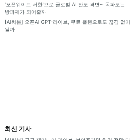
'오픈웨이트 서한'으로 글로벌 AI 판도 격변··· 독파모는
방파제가 되어줄까
[AI써봄] 오픈AI GPT-라이브, 무료 플랜으로도 끊김 없이
될까
최신 기사
[AI써봄] 구글 제미나이 라이브, 보여주기만 하면 정말 다