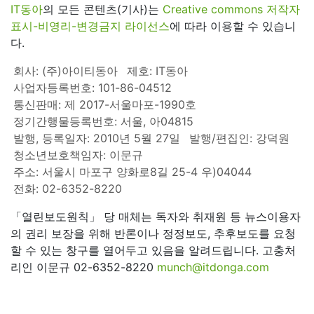
IT동아
의 모든 콘텐츠(기사)는
Creative commons 저작자
표시-비영리-변경금지 라이선스
에 따라 이용할 수 있습니
다.
회사: (주)아이티동아
제호: IT동아
사업자등록번호: 101-86-04512
통신판매: 제 2017-서울마포-1990호
정기간행물등록번호: 서울, 아04815
발행, 등록일자: 2010년 5월 27일
발행/편집인: 강덕원
청소년보호책임자: 이문규
주소: 서울시 마포구 양화로8길 25-4 우)04044
전화: 02-6352-8220
「열린보도원칙」 당 매체는 독자와 취재원 등 뉴스이용자
의 권리 보장을 위해 반론이나 정정보도, 추후보도를 요청
할 수 있는 창구를 열어두고 있음을 알려드립니다. 고충처
리인 이문규 02-6352-8220
munch@itdonga.com