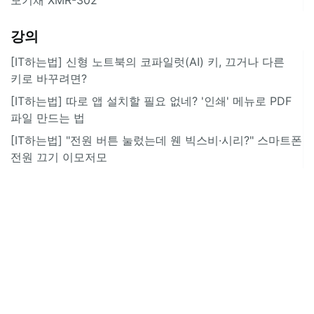
강의
[IT하는법] 신형 노트북의 코파일럿(AI) 키, 끄거나 다른
키로 바꾸려면?
[IT하는법] 따로 앱 설치할 필요 없네? '인쇄' 메뉴로 PDF
파일 만드는 법
[IT하는법] "전원 버튼 눌렀는데 웬 빅스비·시리?" 스마트폰
전원 끄기 이모저모