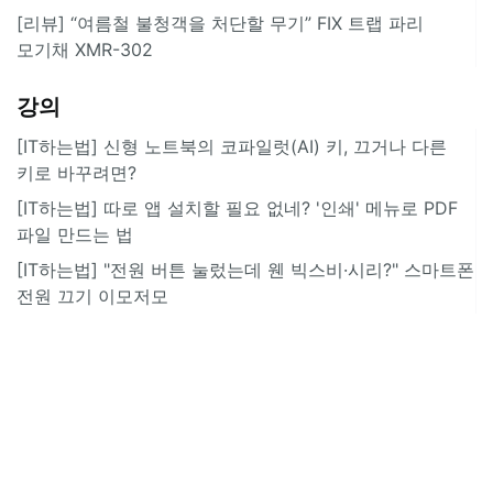
[리뷰] “여름철 불청객을 처단할 무기” FIX 트랩 파리
모기채 XMR-302
강의
[IT하는법] 신형 노트북의 코파일럿(AI) 키, 끄거나 다른
키로 바꾸려면?
[IT하는법] 따로 앱 설치할 필요 없네? '인쇄' 메뉴로 PDF
파일 만드는 법
[IT하는법] "전원 버튼 눌렀는데 웬 빅스비·시리?" 스마트폰
전원 끄기 이모저모