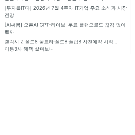
[투자를IT다] 2026년 7월 4주차 IT기업 주요 소식과 시장
전망
[AI써봄] 오픈AI GPT-라이브, 무료 플랜으로도 끊김 없이
될까
갤럭시 Z 폴드8 울트라·폴드8·플립8 사전예약 시작…
이통3사 혜택 살펴보니