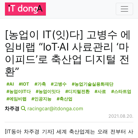
[농업이 IT(잇)다] 고병수 에
임비랩 “IoT·AI 사료관리 ‘마
이피드’로 축산업 디지털 전
환”
#AI
#IOT
#가축
#고병수
#농업기술실용화재단
#농업이IT다
#농업이잇다
#디지털전환
#사료
#스타트업
#에임비랩
#인공지능
#축산업
차주경
racingcar@itdonga.com
2021.08.20.
[IT동아 차주경 기자] 세계 축산업계는 오래 전부터 사