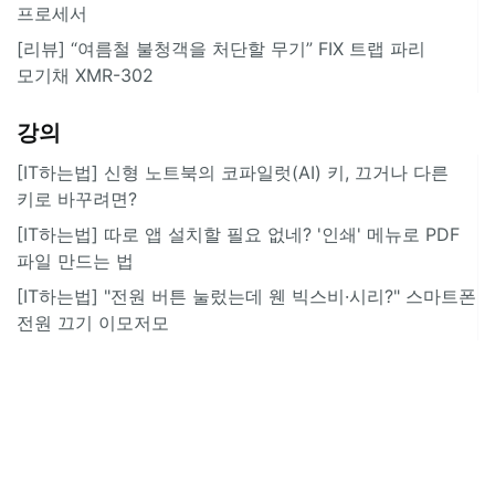
프로세서
[리뷰] “여름철 불청객을 처단할 무기” FIX 트랩 파리
모기채 XMR-302
강의
[IT하는법] 신형 노트북의 코파일럿(AI) 키, 끄거나 다른
키로 바꾸려면?
[IT하는법] 따로 앱 설치할 필요 없네? '인쇄' 메뉴로 PDF
파일 만드는 법
[IT하는법] "전원 버튼 눌렀는데 웬 빅스비·시리?" 스마트폰
전원 끄기 이모저모