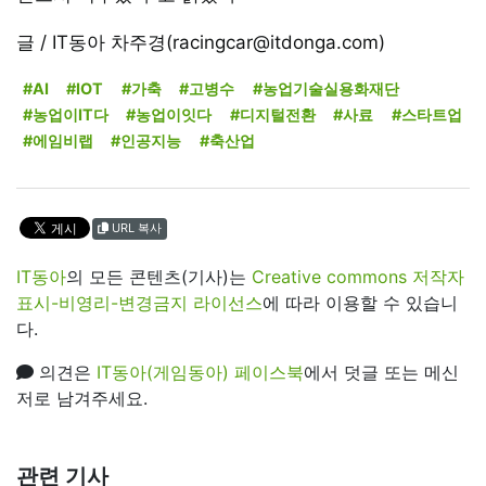
글 / IT동아 차주경(racingcar@itdonga.com)
#AI
#IOT
#가축
#고병수
#농업기술실용화재단
#농업이IT다
#농업이잇다
#디지털전환
#사료
#스타트업
#에임비랩
#인공지능
#축산업
URL 복사
IT동아
의 모든 콘텐츠(기사)는
Creative commons 저작자
표시-비영리-변경금지 라이선스
에 따라 이용할 수 있습니
다.
의견은
IT동아(게임동아) 페이스북
에서 덧글 또는 메신
저로 남겨주세요.
관련 기사