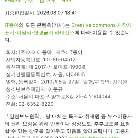
E-MAIL 주소 수집 거부
RSS
최종편집일시: 2026.08.07 18:41
IT동아
의 모든 콘텐츠(기사)는
Creative commons 저작자
표시-비영리-변경금지 라이선스
에 따라 이용할 수 있습니
다.
회사: (주)아이티동아
제호: IT동아
사업자등록번호: 101-86-04512
통신판매: 제 2017-서울마포-1990호
정기간행물등록번호: 서울, 아04815
발행, 등록일자: 2010년 5월 27일
발행/편집인: 강덕원
청소년보호책임자: 이문규
주소: 서울시 마포구 양화로8길 25-4 우)04044
전화: 02-6352-8220
「열린보도원칙」 당 매체는 독자와 취재원 등 뉴스이용자
의 권리 보장을 위해 반론이나 정정보도, 추후보도를 요청
할 수 있는 창구를 열어두고 있음을 알려드립니다. 고충처