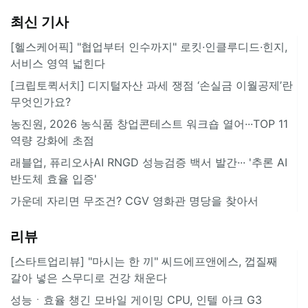
최신 기사
[헬스케어픽] "협업부터 인수까지" 로킷·인클루디드·힌지,
서비스 영역 넓힌다
[크립토퀵서치] 디지털자산 과세 쟁점 ‘손실금 이월공제’란
무엇인가요?
농진원, 2026 농식품 창업콘테스트 워크숍 열어···TOP 11
역량 강화에 초점
래블업, 퓨리오사AI RNGD 성능검증 백서 발간··· '추론 AI
반도체 효율 입증'
가운데 자리면 무조건? CGV 영화관 명당을 찾아서
리뷰
[스타트업리뷰] "마시는 한 끼" 씨드에프앤에스, 껍질째
갈아 넣은 스무디로 건강 채운다
성능ㆍ효율 챙긴 모바일 게이밍 CPU, 인텔 아크 G3