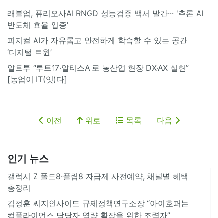
래블업, 퓨리오사AI RNGD 성능검증 백서 발간··· '추론 AI
반도체 효율 입증'
피지컬 AI가 자유롭고 안전하게 학습할 수 있는 공간
‘디지털 트윈’
알트투 “루트17·알티스AI로 농산업 현장 DX·AX 실현”
[농업이 IT(잇)다]
이전
위로
목록
다음
인기 뉴스
갤럭시 Z 폴드8·플립8 자급제 사전예약, 채널별 혜택
총정리
김정훈 씨지인사이드 규제정책연구소장 “아이호퍼는
컴플라이언스 담당자 역량 확장을 위한 조력자”