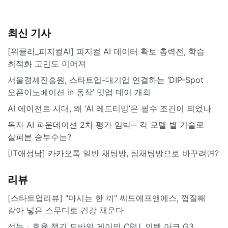
최신 기사
[위클리_피지컬AI] 피지컬 AI 데이터 확보 총력전, 학습
최적화 고민도 이어져
서울경제진흥원, 스타트업-대기업 연결하는 ‘DIP-Spot
오픈이노베이션 in 동작’ 밋업 데이 개최
AI 에이전트 시대, 왜 ‘AI 레드티밍’은 필수 조건이 되었나
독자 AI 파운데이션 2차 평가 임박··· 각 모델 별 기술로
살펴본 승부수는?
[IT애정남] 카카오톡 일반 채팅방, 팀채팅방으로 바꾸려면?
리뷰
[스타트업리뷰] "마시는 한 끼" 씨드에프앤에스, 껍질째
갈아 넣은 스무디로 건강 채운다
성능ㆍ효율 챙긴 모바일 게이밍 CPU, 인텔 아크 G3