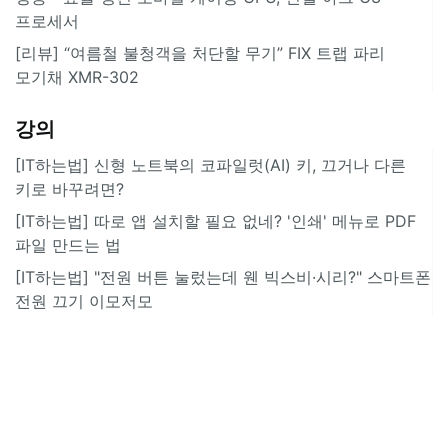
프로세서
[리뷰] “여름철 불청객을 처단할 무기” FIX 트랩 파리
모기채 XMR-302
강의
[IT하는법] 신형 노트북의 코파일럿(AI) 키, 끄거나 다른
키로 바꾸려면?
[IT하는법] 따로 앱 설치할 필요 없네? '인쇄' 메뉴로 PDF
파일 만드는 법
[IT하는법] "전원 버튼 눌렀는데 웬 빅스비·시리?" 스마트폰
전원 끄기 이모저모