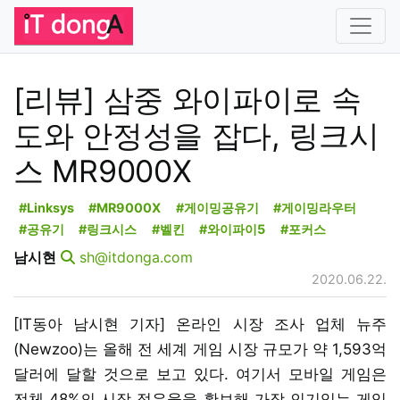
[리뷰] 삼중 와이파이로 속
도와 안정성을 잡다, 링크시
스 MR9000X
#Linksys
#MR9000X
#게이밍공유기
#게이밍라우터
#공유기
#링크시스
#벨킨
#와이파이5
#포커스
남시현
sh@itdonga.com
2020.06.22.
[IT동아 남시현 기자] 온라인 시장 조사 업체 뉴주
(Newzoo)는 올해 전 세계 게임 시장 규모가 약 1,593억
달러에 달할 것으로 보고 있다. 여기서 모바일 게임은
전체 48%의 시장 점유율을 확보해 가장 인기있는 게임