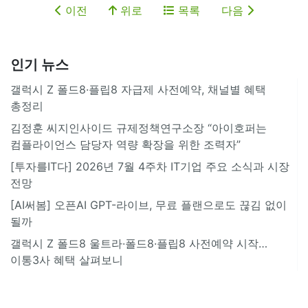
이전
위로
목록
다음
인기 뉴스
갤럭시 Z 폴드8·플립8 자급제 사전예약, 채널별 혜택
총정리
김정훈 씨지인사이드 규제정책연구소장 “아이호퍼는
컴플라이언스 담당자 역량 확장을 위한 조력자”
[투자를IT다] 2026년 7월 4주차 IT기업 주요 소식과 시장
전망
[AI써봄] 오픈AI GPT-라이브, 무료 플랜으로도 끊김 없이
될까
갤럭시 Z 폴드8 울트라·폴드8·플립8 사전예약 시작…
이통3사 혜택 살펴보니