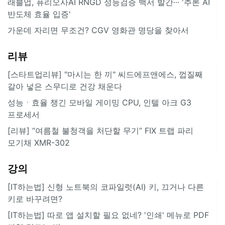
래블업, 퓨리오사AI RNGD 성능검증 백서 발간··· '추론 AI
반도체 효율 입증'
가운데 자리면 무조건? CGV 영화관 명당을 찾아서
리뷰
[스타트업리뷰] "마시는 한 끼" 씨드에프앤에스, 껍질째
갈아 넣은 스무디로 건강 채운다
성능ㆍ효율 챙긴 모바일 게이밍 CPU, 인텔 아크 G3
프로세서
[리뷰] “여름철 불청객을 처단할 무기” FIX 트랩 파리
모기채 XMR-302
강의
[IT하는법] 신형 노트북의 코파일럿(AI) 키, 끄거나 다른
키로 바꾸려면?
[IT하는법] 따로 앱 설치할 필요 없네? '인쇄' 메뉴로 PDF