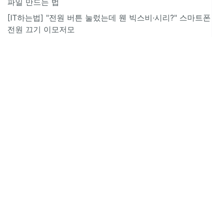
파일 만드는 법
[IT하는법] "전원 버튼 눌렀는데 웬 빅스비·시리?" 스마트폰
전원 끄기 이모저모