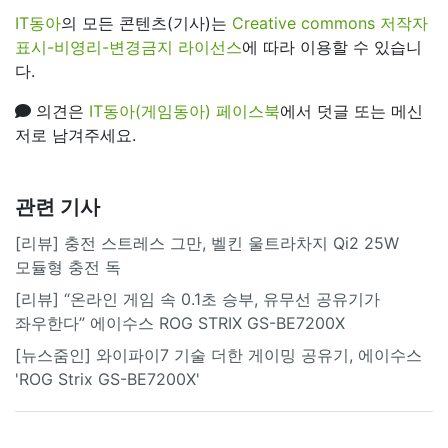
IT동아
의 모든 콘텐츠(기사)는
Creative commons 저작자
표시-비영리-변경금지 라이선스
에 따라 이용할 수 있습니
다.
의견은
IT동아(게임동아) 페이스북
에서 덧글 또는 메신
저로 남겨주세요.
관련 기사
[리뷰] 충전 스트레스 그만, 벨킨 울트라차지 Qi2 25W
모듈형 충전 독
[리뷰] “온라인 게임 속 0.1초 승부, 유무선 공유기가
좌우한다” 에이수스 ROG STRIX GS-BE7200X
[뉴스줌인] 와이파이7 기술 더한 게이밍 공유기, 에이수스
'ROG Strix GS-BE7200X'