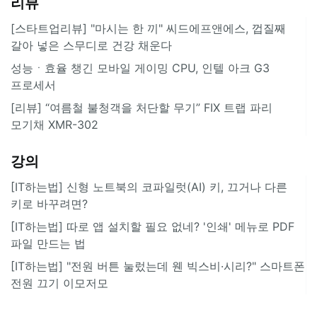
리뷰
[스타트업리뷰] "마시는 한 끼" 씨드에프앤에스, 껍질째
갈아 넣은 스무디로 건강 채운다
성능ㆍ효율 챙긴 모바일 게이밍 CPU, 인텔 아크 G3
프로세서
[리뷰] “여름철 불청객을 처단할 무기” FIX 트랩 파리
모기채 XMR-302
강의
[IT하는법] 신형 노트북의 코파일럿(AI) 키, 끄거나 다른
키로 바꾸려면?
[IT하는법] 따로 앱 설치할 필요 없네? '인쇄' 메뉴로 PDF
파일 만드는 법
[IT하는법] "전원 버튼 눌렀는데 웬 빅스비·시리?" 스마트폰
전원 끄기 이모저모