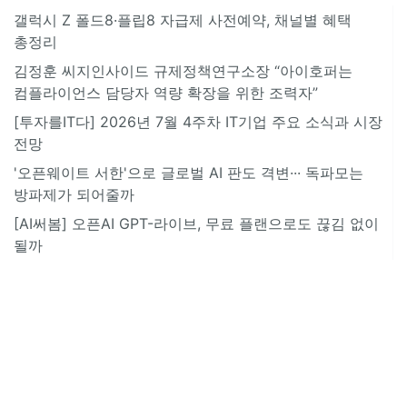
갤럭시 Z 폴드8·플립8 자급제 사전예약, 채널별 혜택
총정리
김정훈 씨지인사이드 규제정책연구소장 “아이호퍼는
컴플라이언스 담당자 역량 확장을 위한 조력자”
[투자를IT다] 2026년 7월 4주차 IT기업 주요 소식과 시장
전망
'오픈웨이트 서한'으로 글로벌 AI 판도 격변··· 독파모는
방파제가 되어줄까
[AI써봄] 오픈AI GPT-라이브, 무료 플랜으로도 끊김 없이
될까