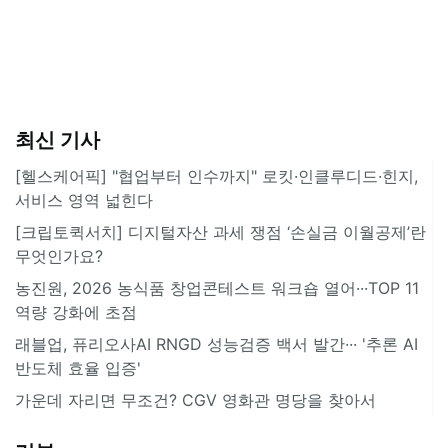
최신 기사
[헬스케어픽] "협업부터 인수까지" 로킷·인클루디드·힌지,
서비스 영역 넓힌다
[크립토퀵서치] 디지털자산 과세 쟁점 ‘손실금 이월공제’란
무엇인가요?
농진원, 2026 농식품 창업콘테스트 워크숍 열어···TOP 11
역량 강화에 초점
래블업, 퓨리오사AI RNGD 성능검증 백서 발간··· '추론 AI
반도체 효율 입증'
가운데 자리면 무조건? CGV 영화관 명당을 찾아서