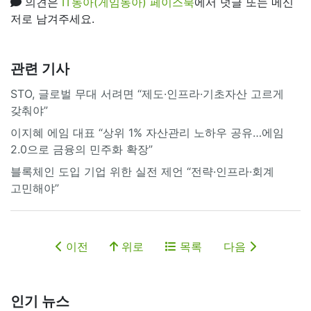
의견은
IT동아(게임동아) 페이스북
에서 덧글 또는 메신
저로 남겨주세요.
관련 기사
STO, 글로벌 무대 서려면 “제도·인프라·기초자산 고르게
갖춰야”
이지혜 에임 대표 “상위 1% 자산관리 노하우 공유…에임
2.0으로 금융의 민주화 확장”
블록체인 도입 기업 위한 실전 제언 “전략·인프라·회계
고민해야”
이전
위로
목록
다음
인기 뉴스