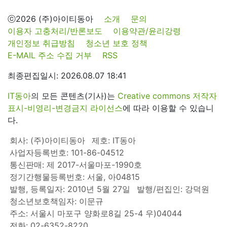
ⓒ2026 (주)아이티동아
소개
문의
이용자 고충처리/반론보도
이용약관/윤리강령
개인정보 취급방침
청소년 보호 정책
E-MAIL 주소 수집 거부
RSS
최종편집일시: 2026.08.07 18:41
IT동아
의 모든 콘텐츠(기사)는
Creative commons 저작자
표시-비영리-변경금지 라이선스
에 따라 이용할 수 있습니
다.
회사: (주)아이티동아
제호: IT동아
사업자등록번호: 101-86-04512
통신판매: 제 2017-서울마포-1990호
정기간행물등록번호: 서울, 아04815
발행, 등록일자: 2010년 5월 27일
발행/편집인: 강덕원
청소년보호책임자: 이문규
주소: 서울시 마포구 양화로8길 25-4 우)04044
전화: 02-6352-8220