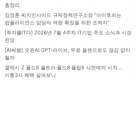
총정리
김정훈 씨지인사이드 규제정책연구소장 “아이호퍼는
컴플라이언스 담당자 역량 확장을 위한 조력자”
[투자를IT다] 2026년 7월 4주차 IT기업 주요 소식과 시장
전망
[AI써봄] 오픈AI GPT-라이브, 무료 플랜으로도 끊김 없이
될까
갤럭시 Z 폴드8 울트라·폴드8·플립8 사전예약 시작…
이통3사 혜택 살펴보니