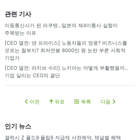
관련 기사
이동통신사가 된 라쿠텐...일본의 제4이통사 실험이
주목받는 이유
[CEO 열전: 댄 프라이스] 노동자들의 영웅? 비즈니스를
모르는 철부지? 최저연봉 8000만 원 논란 부른 사회적
기업가
[CEO 열전: 라지브 수리] 노키아는 어떻게 부활했을까...
기업 살리는 CEO의 결단
이전
위로
목록
다음
인기 뉴스
갤럭시 Z 폴드8·플립8 자급제 사전예약, 채널별 혜택