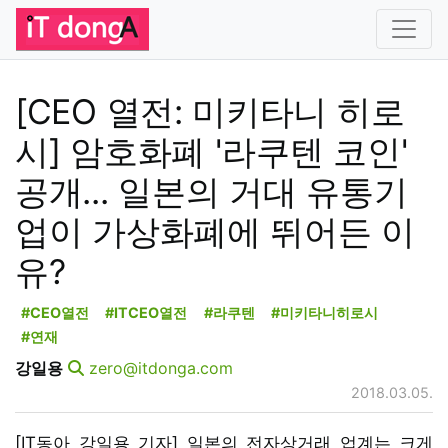
[CEO 열전: 미키타니 히로
시] 암호화폐 '라쿠텐 코인'
공개... 일본의 거대 유통기
업이 가상화폐에 뛰어든 이
유?
#CEO열전
#ITCEO열전
#라쿠텐
#미키타니히로시
#연재
강일용
zero@itdonga.com
2018.03.05.
[IT동아 강일용 기자] 일본의 전자상거래 업계는 크게