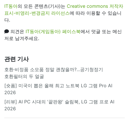
IT동아
의 모든 콘텐츠(기사)는
Creative commons 저작자
표시-비영리-변경금지 라이선스
에 따라 이용할 수 있습니
다.
의견은
IT동아(게임동아) 페이스북
에서 덧글 또는 메신
저로 남겨주세요.
관련 기사
호환·비정품 소모품 정말 괜찮을까?...공기청정기
호환필터의 두 얼굴
[숏폼] 미국이 뽑은 올해 최고 노트북 LG 그램 Pro AI
2026
[리뷰] AI PC 시대의 '끝판왕' 슬림북, LG 그램 프로 AI
2026