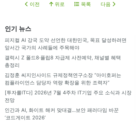
이전
위로
목록
다음
인기 뉴스
피지컬 AI 강국 도약 선언한 대한민국, 목표 달성하려면
앞서간 국가의 사례들에 주목해야
갤럭시 Z 폴드8·플립8 자급제 사전예약, 채널별 혜택
총정리
김정훈 씨지인사이드 규제정책연구소장 “아이호퍼는
컴플라이언스 담당자 역량 확장을 위한 조력자”
[투자를IT다] 2026년 7월 4주차 IT기업 주요 소식과 시장
전망
인간과 AI, 화이트 해커 맞대결...보안 패러다임 바꾼
‘코드게이트 2026’