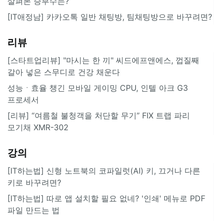
살펴본 승부수는?
[IT애정남] 카카오톡 일반 채팅방, 팀채팅방으로 바꾸려면?
리뷰
[스타트업리뷰] "마시는 한 끼" 씨드에프앤에스, 껍질째
갈아 넣은 스무디로 건강 채운다
성능ㆍ효율 챙긴 모바일 게이밍 CPU, 인텔 아크 G3
프로세서
[리뷰] “여름철 불청객을 처단할 무기” FIX 트랩 파리
모기채 XMR-302
강의
[IT하는법] 신형 노트북의 코파일럿(AI) 키, 끄거나 다른
키로 바꾸려면?
[IT하는법] 따로 앱 설치할 필요 없네? '인쇄' 메뉴로 PDF
파일 만드는 법