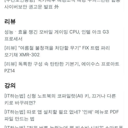
사이버보안 권고문 발표 外
리뷰
성능ㆍ효율 챙긴 모바일 게이밍 CPU, 인텔 아크 G3
프로세서
[리뷰] “여름철 불청객을 처단할 무기” FIX 트랩 파리
모기채 XMR-302
[리뷰] 독특한 구성 속 탄탄한 기본기, 에이수스 프로아트
PZ14
강의
[IT하는법] 신형 노트북의 코파일럿(AI) 키, 끄거나 다른
키로 바꾸려면?
[IT하는법] 따로 앱 설치할 필요 없네? '인쇄' 메뉴로 PDF
파일 만드는 법
[IT하는법] "전원 버튼 눌렀는데 웬 빅스비·시리?" 스마트폰