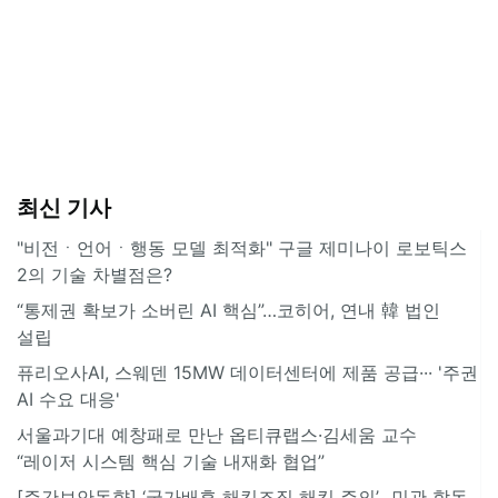
최신 기사
"비전ㆍ언어ㆍ행동 모델 최적화" 구글 제미나이 로보틱스
2의 기술 차별점은?
“통제권 확보가 소버린 AI 핵심”…코히어, 연내 韓 법인
설립
퓨리오사AI, 스웨덴 15MW 데이터센터에 제품 공급··· '주권
AI 수요 대응'
서울과기대 예창패로 만난 옵티큐랩스·김세움 교수
“레이저 시스템 핵심 기술 내재화 협업”
[주간보안동향] ‘국가배후 해킹조직 해킹 주의’…민관 합동