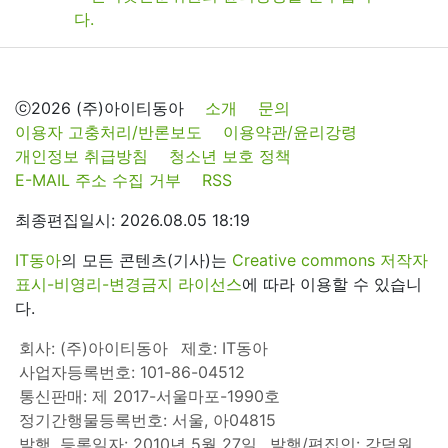
ⓒ2026 (주)아이티동아
소개
문의
이용자 고충처리/반론보도
이용약관/윤리강령
개인정보 취급방침
청소년 보호 정책
E-MAIL 주소 수집 거부
RSS
최종편집일시: 2026.08.05 18:19
IT동아
의 모든 콘텐츠(기사)는
Creative commons 저작자
표시-비영리-변경금지 라이선스
에 따라 이용할 수 있습니
다.
회사: (주)아이티동아
제호: IT동아
사업자등록번호: 101-86-04512
통신판매: 제 2017-서울마포-1990호
정기간행물등록번호: 서울, 아04815
발행, 등록일자: 2010년 5월 27일
발행/편집인: 강덕원