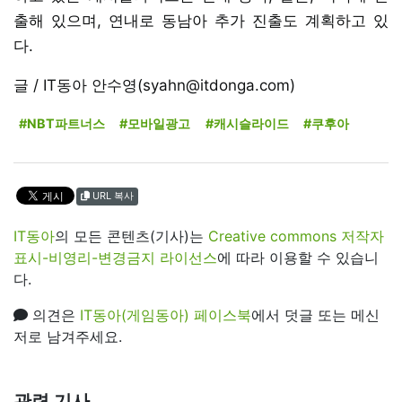
출해 있으며, 연내로 동남아 추가 진출도 계획하고 있
다.
글 / IT동아 안수영(syahn@itdonga.com)
#NBT파트너스
#모바일광고
#캐시슬라이드
#쿠후아
URL 복사
IT동아
의 모든 콘텐츠(기사)는
Creative commons 저작자
표시-비영리-변경금지 라이선스
에 따라 이용할 수 있습니
다.
의견은
IT동아(게임동아) 페이스북
에서 덧글 또는 메신
저로 남겨주세요.
관련 기사