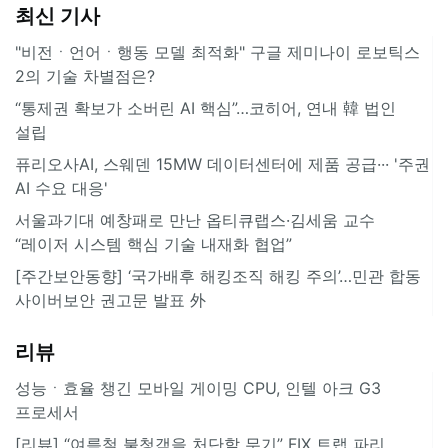
최신 기사
"비전ㆍ언어ㆍ행동 모델 최적화" 구글 제미나이 로보틱스
2의 기술 차별점은?
“통제권 확보가 소버린 AI 핵심”…코히어, 연내 韓 법인
설립
퓨리오사AI, 스웨덴 15MW 데이터센터에 제품 공급··· '주권
AI 수요 대응'
서울과기대 예창패로 만난 옵티큐랩스·김세움 교수
“레이저 시스템 핵심 기술 내재화 협업”
[주간보안동향] ‘국가배후 해킹조직 해킹 주의’…민관 합동
사이버보안 권고문 발표 外
리뷰
성능ㆍ효율 챙긴 모바일 게이밍 CPU, 인텔 아크 G3
프로세서
[리뷰] “여름철 불청객을 처단할 무기” FIX 트랩 파리