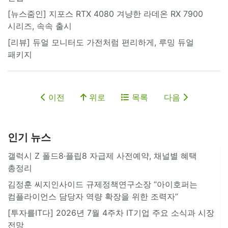
[뉴스줌인] 지포스 RTX 4080 겨냥한 라데온 RX 7900
시리즈, 속속 출시
[리뷰] 듀얼 모니터도 가전처럼 편리하게, 루밍 듀얼
패키지
이전
위로
목록
다음
인기 뉴스
갤럭시 Z 폴드8·플립8 자급제 사전예약, 채널별 혜택
총정리
김정훈 씨지인사이드 규제정책연구소장 “아이호퍼는
컴플라이언스 담당자 역량 확장을 위한 조력자”
[투자를IT다] 2026년 7월 4주차 IT기업 주요 소식과 시장
전망