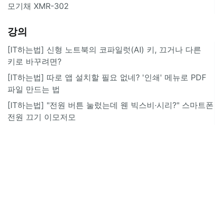
모기채 XMR-302
강의
[IT하는법] 신형 노트북의 코파일럿(AI) 키, 끄거나 다른
키로 바꾸려면?
[IT하는법] 따로 앱 설치할 필요 없네? '인쇄' 메뉴로 PDF
파일 만드는 법
[IT하는법] "전원 버튼 눌렀는데 웬 빅스비·시리?" 스마트폰
전원 끄기 이모저모