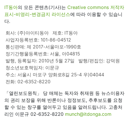
IT동아
의 모든 콘텐츠(기사)는
Creative commons 저작자
표시-비영리-변경금지 라이선스
에 따라 이용할 수 있습니
다.
회사: (주)아이티동아
제호: IT동아
사업자등록번호: 101-86-04512
통신판매: 제 2017-서울마포-1990호
정기간행물등록번호: 서울, 아04815
발행, 등록일자: 2010년 5월 27일
발행/편집인: 강덕원
청소년보호책임자: 이문규
주소: 서울시 마포구 양화로8길 25-4 우)04044
전화: 02-6352-8220
「열린보도원칙」 당 매체는 독자와 취재원 등 뉴스이용자
의 권리 보장을 위해 반론이나 정정보도, 추후보도를 요청
할 수 있는 창구를 열어두고 있음을 알려드립니다. 고충처
리인 이문규 02-6352-8220
munch@itdonga.com