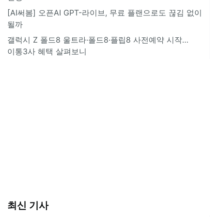
[AI써봄] 오픈AI GPT-라이브, 무료 플랜으로도 끊김 없이
될까
갤럭시 Z 폴드8 울트라·폴드8·플립8 사전예약 시작…
이통3사 혜택 살펴보니
최신 기사