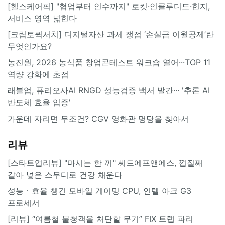
[헬스케어픽] "협업부터 인수까지" 로킷·인클루디드·힌지,
서비스 영역 넓힌다
[크립토퀵서치] 디지털자산 과세 쟁점 ‘손실금 이월공제’란
무엇인가요?
농진원, 2026 농식품 창업콘테스트 워크숍 열어···TOP 11
역량 강화에 초점
래블업, 퓨리오사AI RNGD 성능검증 백서 발간··· '추론 AI
반도체 효율 입증'
가운데 자리면 무조건? CGV 영화관 명당을 찾아서
리뷰
[스타트업리뷰] "마시는 한 끼" 씨드에프앤에스, 껍질째
갈아 넣은 스무디로 건강 채운다
성능ㆍ효율 챙긴 모바일 게이밍 CPU, 인텔 아크 G3
프로세서
[리뷰] “여름철 불청객을 처단할 무기” FIX 트랩 파리