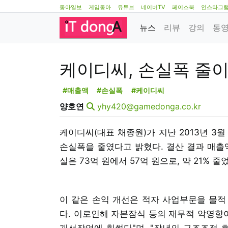
동아일보
게임동아
유튜브
네이버TV
페이스북
인스타그
뉴스
리뷰
강의
동
케이디씨, 손실폭 줄이
#매출액
#손실폭
#케이디씨
양호연
yhy420@gamedonga.co.kr
케이디씨(대표 채종원)가 지난 2013년 3월
손실폭을 줄였다고 밝혔다. 결산 결과 매출액
실은 73억 원에서 57억 원으로, 약 21% 
이 같은 손익 개선은 적자 사업부문을 물적
다. 이로인해 자본잠식 등의 재무적 악영향이
개선작업에 힘썼다"며, "작년의 구조조정 