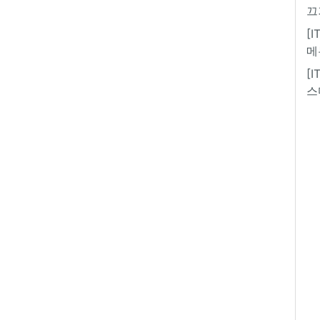
끄
[
메
[
스