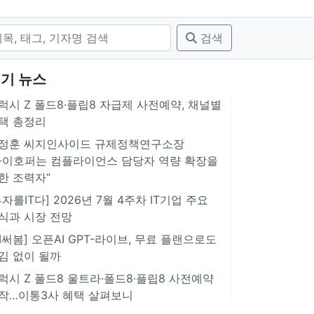
검색
기 뉴스
럭시 Z 폴드8·플립8 자급제 사전예약, 채널별
택 총정리
정훈 씨지인사이드 규제정책연구소장
아이호퍼는 컴플라이언스 담당자 역량 확장을
한 조력자”
투자를IT다] 2026년 7월 4주차 IT기업 주요
식과 시장 전망
AI써봄] 오픈AI GPT-라이브, 무료 플랜으로도
김 없이 될까
럭시 Z 폴드8 울트라·폴드8·플립8 사전예약
작…이통3사 혜택 살펴보니