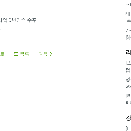
·
래
사업 3년연속 수주
'
축
가
찾
로
목록
다음
[
껍
성
G
[
파
[