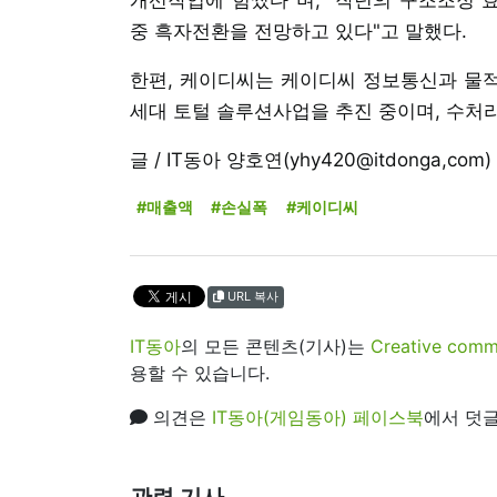
중 흑자전환을 전망하고 있다"고 말했다.
한편, 케이디씨는 케이디씨 정보통신과 물적 
세대 토털 솔루션사업을 추진 중이며, 수처
글 / IT동아 양호연(yhy420@itdonga,com)
#매출액
#손실폭
#케이디씨
URL 복사
IT동아
의 모든 콘텐츠(기사)는
Creative 
용할 수 있습니다.
의견은
IT동아(게임동아) 페이스북
에서 덧글
관련 기사