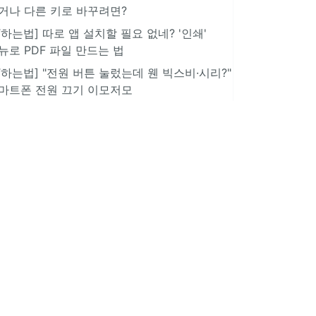
거나 다른 키로 바꾸려면?
IT하는법] 따로 앱 설치할 필요 없네? '인쇄'
뉴로 PDF 파일 만드는 법
IT하는법] "전원 버튼 눌렀는데 웬 빅스비·시리?"
마트폰 전원 끄기 이모저모