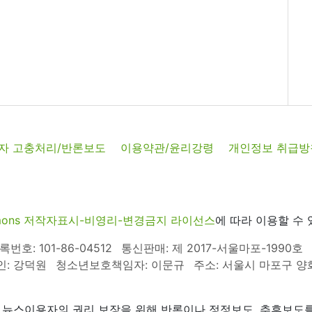
자 고충처리/반론보도
이용약관/윤리강령
개인정보 취급방
commons 저작자표시-비영리-변경금지 라이선스
에 따라 이용할 수 
호: 101-86-04512
통신판매: 제 2017-서울마포-1990호
인: 강덕원
청소년보호책임자: 이문규
주소: 서울시 마포구 양화로
 뉴스이용자의 권리 보장을 위해 반론이나 정정보도, 추후보도를