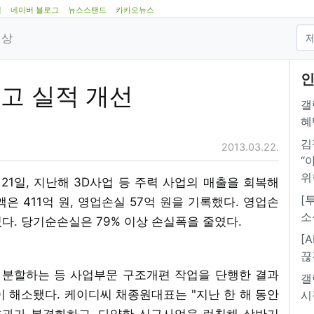
램
네이버 블로그
뉴스스탠드
카카오뉴스
영상
인
고 실적 개선
갤
혜
김
2013.03.22.
“
위
 21일, 지난해 3D사업 등 주력 사업의 매출을 회복해
[
은 411억 원, 영업손실 57억 원을 기록했다. 영업손
소
줄었다. 당기순손실은 79% 이상 손실폭을 줄였다.
[
끊
 분할하는 등 사업부문 구조개편 작업을 단행한 결과
갤
 해소됐다. 케이디씨 채종원대표는 "지난 한 해 동안
시
효과가 본격화하고, 다양한 신규사업을 런칭해 상반기