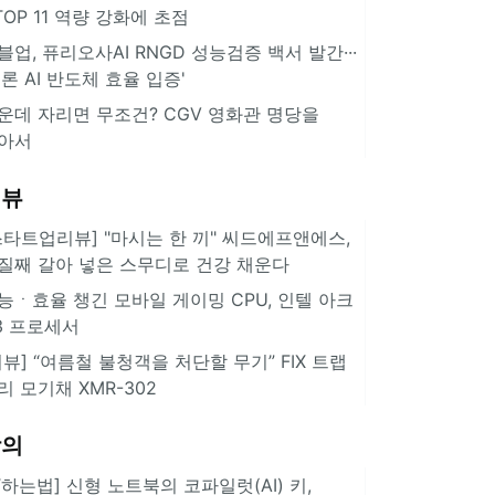
··TOP 11 역량 강화에 초점
블업, 퓨리오사AI RNGD 성능검증 백서 발간···
추론 AI 반도체 효율 입증'
운데 자리면 무조건? CGV 영화관 명당을
아서
리뷰
스타트업리뷰] "마시는 한 끼" 씨드에프앤에스,
질째 갈아 넣은 스무디로 건강 채운다
능ㆍ효율 챙긴 모바일 게이밍 CPU, 인텔 아크
3 프로세서
리뷰] “여름철 불청객을 처단할 무기” FIX 트랩
리 모기채 XMR-302
강의
IT하는법] 신형 노트북의 코파일럿(AI) 키,