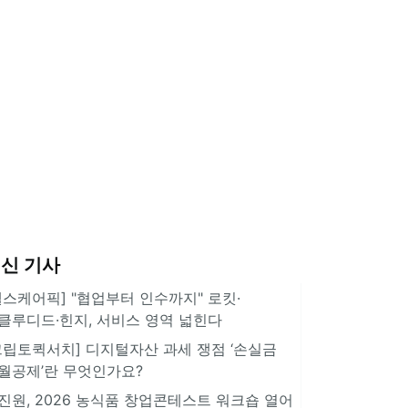
신 기사
헬스케어픽] "협업부터 인수까지" 로킷·
클루디드·힌지, 서비스 영역 넓힌다
크립토퀵서치] 디지털자산 과세 쟁점 ‘손실금
월공제’란 무엇인가요?
진원, 2026 농식품 창업콘테스트 워크숍 열어