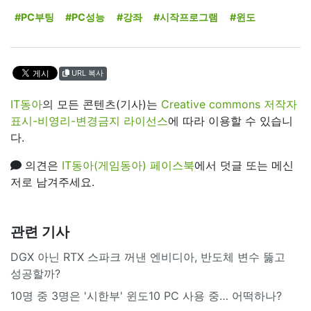
#PC부팅
#PC성능
#강좌
#시작프로그램
#윈도
URL 복사
IT동아
의 모든 콘텐츠(기사)는
Creative commons 저작자
표시-비영리-변경금지 라이선스
에 따라 이용할 수 있습니
다.
의견은
IT동아(게임동아) 페이스북
에서 덧글 또는 메신
저로 남겨주세요.
관련 기사
DGX 아닌 RTX 스파크 꺼낸 엔비디아, 반도체 변수 뚫고
성공할까?
10명 중 3명은 '시한부' 윈도10 PC 사용 중… 어떡하나?