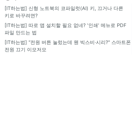
[IT하는법] 신형 노트북의 코파일럿(AI) 키, 끄거나 다른
키로 바꾸려면?
[IT하는법] 따로 앱 설치할 필요 없네? '인쇄' 메뉴로 PDF
파일 만드는 법
[IT하는법] "전원 버튼 눌렀는데 웬 빅스비·시리?" 스마트폰
전원 끄기 이모저모