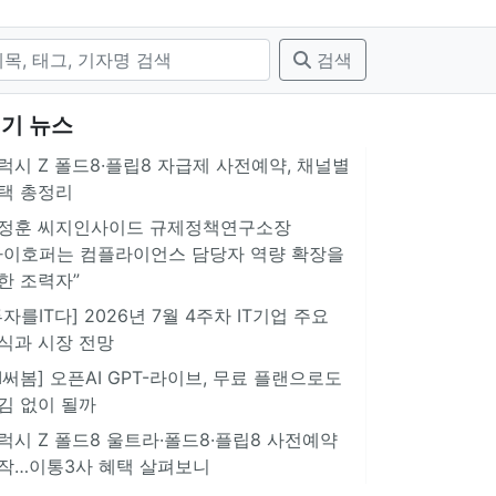
검색
기 뉴스
럭시 Z 폴드8·플립8 자급제 사전예약, 채널별
택 총정리
정훈 씨지인사이드 규제정책연구소장
아이호퍼는 컴플라이언스 담당자 역량 확장을
한 조력자”
투자를IT다] 2026년 7월 4주차 IT기업 주요
식과 시장 전망
AI써봄] 오픈AI GPT-라이브, 무료 플랜으로도
김 없이 될까
럭시 Z 폴드8 울트라·폴드8·플립8 사전예약
작…이통3사 혜택 살펴보니