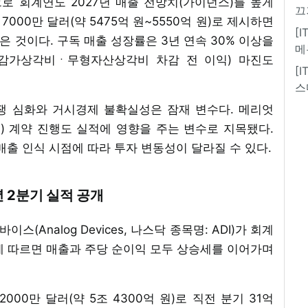
 회계연도 2027년 매출 전망치(가이던스)를 높게
끄
7000만 달러(약 5475억 원~5550억 원)로 제시하면
[
잡은 것이다. 구독 매출 성장률은 3년 연속 30% 이상을
메
금ㆍ감가상각비ㆍ무형자산상각비 차감 전 이익) 마진도
[
스
쟁 심화와 거시경제 불확실성은 잠재 변수다. 메리엇
시스템) 계약 진행도 실적에 영향을 주는 변수로 지목됐다.
매출 인식 시점에 따라 투자 변동성이 달라질 수 있다.
 2분기 실적 공개
스(Analog Devices, 나스닥 종목명: ADI)가 회계
료에 따르면 매출과 주당 순이익 모두 상승세를 이어가며
00만 달러(약 5조 4300억 원)로 직전 분기 31억