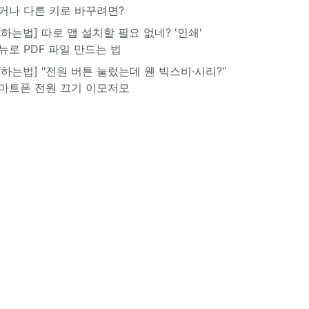
거나 다른 키로 바꾸려면?
IT하는법] 따로 앱 설치할 필요 없네? '인쇄'
뉴로 PDF 파일 만드는 법
IT하는법] "전원 버튼 눌렀는데 웬 빅스비·시리?"
마트폰 전원 끄기 이모저모