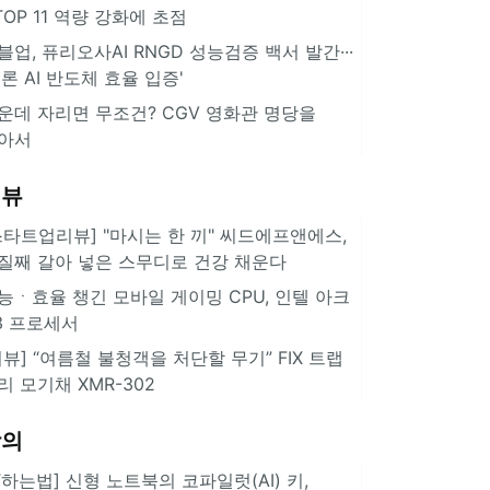
··TOP 11 역량 강화에 초점
블업, 퓨리오사AI RNGD 성능검증 백서 발간···
추론 AI 반도체 효율 입증'
운데 자리면 무조건? CGV 영화관 명당을
아서
리뷰
스타트업리뷰] "마시는 한 끼" 씨드에프앤에스,
질째 갈아 넣은 스무디로 건강 채운다
능ㆍ효율 챙긴 모바일 게이밍 CPU, 인텔 아크
3 프로세서
리뷰] “여름철 불청객을 처단할 무기” FIX 트랩
리 모기채 XMR-302
강의
IT하는법] 신형 노트북의 코파일럿(AI) 키,