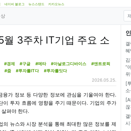
램
네이버 블로그
뉴스스탠드
카카오뉴스
영상
인
 5월 3주차 IT기업 주요 소
갤
혜
김
#경제
#구글
#메타
#아날로그디바이스
#앤트로픽
“
#줌
#투자를IT다
#투자를잇다
위
2026.05.25.
[
소
, 금융가 정보 등 다양한 정보에 관심을 기울여야 한다.
[
단이 투자 흐름에 영향을 주기 때문이다. 기업의 주가
끊
 살펴야 한다.
갤
시
 기업의 뉴스와 시장 분석을 통해 최대한 많은 정보를 제