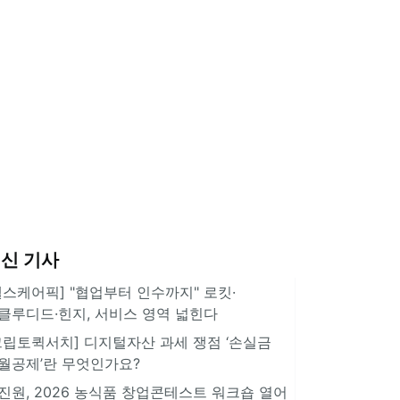
신 기사
헬스케어픽] "협업부터 인수까지" 로킷·
클루디드·힌지, 서비스 영역 넓힌다
크립토퀵서치] 디지털자산 과세 쟁점 ‘손실금
월공제’란 무엇인가요?
진원, 2026 농식품 창업콘테스트 워크숍 열어