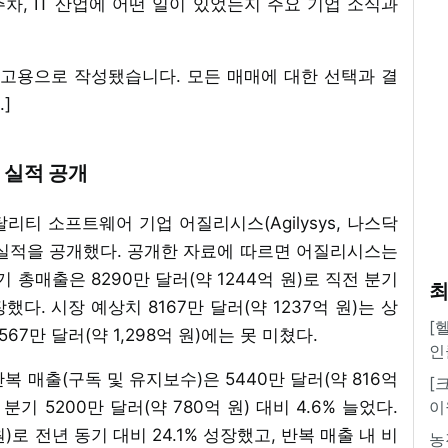
주차, IT 산업에 어떤 일이 있었는지 주요 기업 소식과
참고용으로 작성됐습니다. 모든 매매에 대한 선택과 결
]
 실적 공개
피탈리티 소프트웨어 기업 어질리시스(Agilysys, 나스닥
분기 실적을 공개했다. 공개한 자료에 따르면 어질리시스는
 총매출은 8290만 달러(약 1244억 원)로 직전 분기
최
성장했다. 시장 예상치 8167만 달러(약 1237억 원)는 상
[
7만 달러(약 1,298억 원)에는 못 미쳤다.
인
 매출(구독 및 유지보수)은 5440만 달러(약 816억
[
분기 5200만 달러(약 780억 원) 대비 4.6% 늘었다.
이
원)로 전년 동기 대비 24.1% 성장했고, 반복 매출 내 비
농