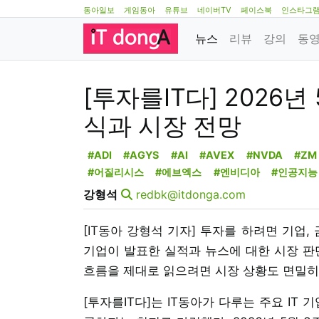
동아일보
게임동아
유튜브
네이버TV
페이스북
인스타그
뉴스
리뷰
강의
동
[투자를IT다] 2026년
식과 시장 전망
#ADI
#AGYS
#AI
#AVEX
#NVDA
#ZM
#어질리시스
#에브엑스
#엔비디아
#인공지능
강형석
redbk@itdonga.com
[IT동아 강형석 기자] 투자를 하려면 기업
기업이 발표한 실적과 뉴스에 대한 시장 판
흐름을 제대로 읽으려면 시장 상황도 면밀히
[투자를IT다]는 IT동아가 다루는 주요 IT