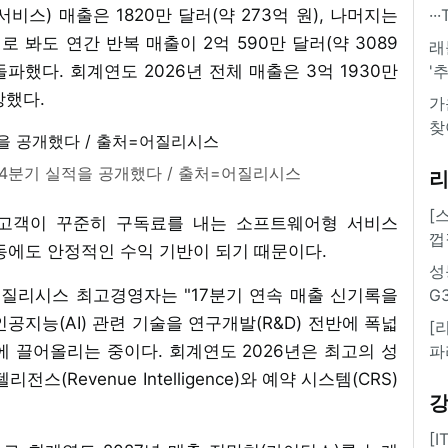
비스) 매출은 1820만 달러(약 273억 원), 나머지는
·
로 봐도 연간 반복 매출이 2억 590만 달러(약 3089
래
 돌파했다. 회계연도 2026년 전체 매출은 3억 1930만
'
장했다.
가
찾
 4분기 실적을 공개했다 / 출처=어질리시스
[
 고객이 꾸준히 구독료를 내는 소프트웨어형 서비스
껍
변동에도 안정적인 수익 기반이 되기 때문이다.
성
n) 어질리시스 최고경영자는 "17분기 연속 매출 신기록을
G
인공지능(AI) 관련 기술을 연구개발(R&D) 전반에 폭넓
[
 끌어올리는 중이다. 회계연도 2026년은 최고의 성
파
(Revenue Intelligence)와 예약 시스템(CRS)
[