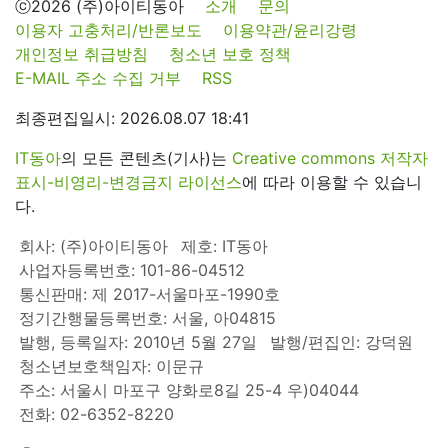
ⓒ2026 (주)아이티동아
소개
문의
이용자 고충처리/반론보도
이용약관/윤리강령
개인정보 취급방침
청소년 보호 정책
E-MAIL 주소 수집 거부
RSS
최종편집일시: 2026.08.07 18:41
IT동아
의 모든 콘텐츠(기사)는
Creative commons 저작자
표시-비영리-변경금지 라이선스
에 따라 이용할 수 있습니
다.
회사: (주)아이티동아
제호: IT동아
사업자등록번호: 101-86-04512
통신판매: 제 2017-서울마포-1990호
정기간행물등록번호: 서울, 아04815
발행, 등록일자: 2010년 5월 27일
발행/편집인: 강덕원
청소년보호책임자: 이문규
주소: 서울시 마포구 양화로8길 25-4 우)04044
전화: 02-6352-8220