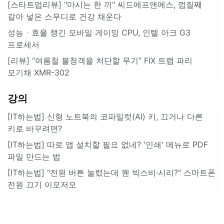
[스타트업리뷰] "마시는 한 끼" 씨드에프앤에스, 껍질째
갈아 넣은 스무디로 건강 채운다
성능ㆍ효율 챙긴 모바일 게이밍 CPU, 인텔 아크 G3
프로세서
[리뷰] “여름철 불청객을 처단할 무기” FIX 트랩 파리
모기채 XMR-302
강의
[IT하는법] 신형 노트북의 코파일럿(AI) 키, 끄거나 다른
키로 바꾸려면?
[IT하는법] 따로 앱 설치할 필요 없네? '인쇄' 메뉴로 PDF
파일 만드는 법
[IT하는법] "전원 버튼 눌렀는데 웬 빅스비·시리?" 스마트폰
전원 끄기 이모저모