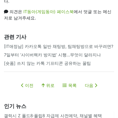
다.
의견은
IT동아(게임동아) 페이스북
에서 덧글 또는 메신
저로 남겨주세요.
관련 기사
[IT애정남] 카카오톡 일반 채팅방, 팀채팅방으로 바꾸려면?
7일부터 ‘사이버렉카 방지법’ 시행…무엇이 달라지나
[숏폼] 쓰지 않는 카톡 기프티콘 공유하는 꿀팁
이전
위로
목록
다음
인기 뉴스
갤럭시 Z 폴드8·플립8 자급제 사전예약, 채널별 혜택