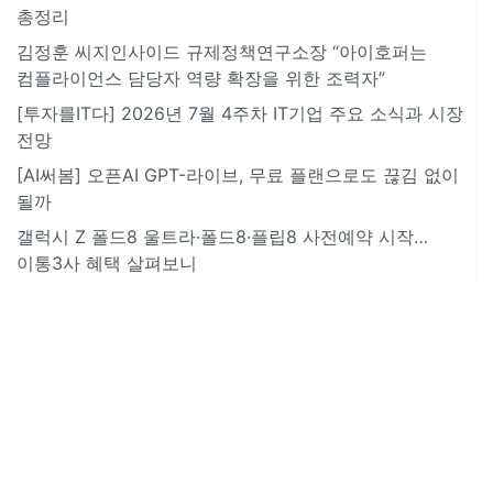
총정리
김정훈 씨지인사이드 규제정책연구소장 “아이호퍼는
컴플라이언스 담당자 역량 확장을 위한 조력자”
[투자를IT다] 2026년 7월 4주차 IT기업 주요 소식과 시장
전망
[AI써봄] 오픈AI GPT-라이브, 무료 플랜으로도 끊김 없이
될까
갤럭시 Z 폴드8 울트라·폴드8·플립8 사전예약 시작…
이통3사 혜택 살펴보니