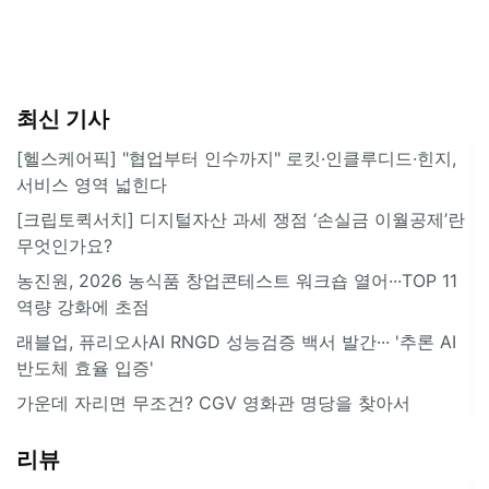
최신 기사
[헬스케어픽] "협업부터 인수까지" 로킷·인클루디드·힌지,
서비스 영역 넓힌다
[크립토퀵서치] 디지털자산 과세 쟁점 ‘손실금 이월공제’란
무엇인가요?
농진원, 2026 농식품 창업콘테스트 워크숍 열어···TOP 11
역량 강화에 초점
래블업, 퓨리오사AI RNGD 성능검증 백서 발간··· '추론 AI
반도체 효율 입증'
가운데 자리면 무조건? CGV 영화관 명당을 찾아서
리뷰