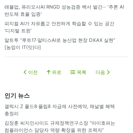
래블업, 퓨리오사AI RNGD 성능검증 백서 발간··· '추론 AI
반도체 효율 입증'
피지컬 AI가 자유롭고 안전하게 학습할 수 있는 공간
‘디지털 트윈’
알트투 “루트17·알티스AI로 농산업 현장 DX·AX 실현”
[농업이 IT(잇)다]
이전
위로
목록
다음
인기 뉴스
갤럭시 Z 폴드8·플립8 자급제 사전예약, 채널별 혜택
총정리
김정훈 씨지인사이드 규제정책연구소장 “아이호퍼는
컴플라이언스 담당자 역량 확장을 위한 조력자”