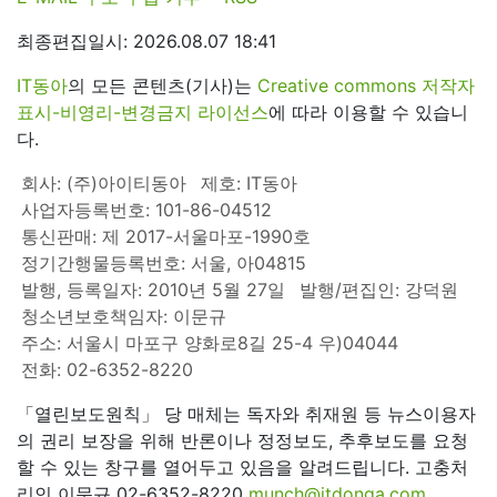
최종편집일시: 2026.08.07 18:41
IT동아
의 모든 콘텐츠(기사)는
Creative commons 저작자
표시-비영리-변경금지 라이선스
에 따라 이용할 수 있습니
다.
회사: (주)아이티동아
제호: IT동아
사업자등록번호: 101-86-04512
통신판매: 제 2017-서울마포-1990호
정기간행물등록번호: 서울, 아04815
발행, 등록일자: 2010년 5월 27일
발행/편집인: 강덕원
청소년보호책임자: 이문규
주소: 서울시 마포구 양화로8길 25-4 우)04044
전화: 02-6352-8220
「열린보도원칙」 당 매체는 독자와 취재원 등 뉴스이용자
의 권리 보장을 위해 반론이나 정정보도, 추후보도를 요청
할 수 있는 창구를 열어두고 있음을 알려드립니다. 고충처
리인 이문규 02-6352-8220
munch@itdonga.com