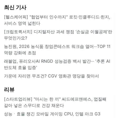
최신 기사
[헬스케어픽] "협업부터 인수까지" 로킷·인클루디드·힌지,
서비스 영역 넓힌다
[크립토퀵서치] 디지털자산 과세 쟁점 ‘손실금 이월공제’란
무엇인가요?
농진원, 2026 농식품 창업콘테스트 워크숍 열어···TOP 11
역량 강화에 초점
래블업, 퓨리오사AI RNGD 성능검증 백서 발간··· '추론 AI
반도체 효율 입증'
가운데 자리면 무조건? CGV 영화관 명당을 찾아서
리뷰
[스타트업리뷰] "마시는 한 끼" 씨드에프앤에스, 껍질째
갈아 넣은 스무디로 건강 채운다
성능ㆍ효율 챙긴 모바일 게이밍 CPU, 인텔 아크 G3