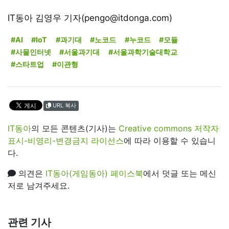
IT동아 김영우 기자(pengo@itdonga.com)
#AI
#IoT
#과기대
#노코드
#누코드
#모듈
#사물인터넷
#서울과기대
#서울과학기술대학교
#스타트업
#이관형
URL 복사
IT동아
의 모든 콘텐츠(기사)는
Creative commons 저작자
표시-비영리-변경금지 라이선스
에 따라 이용할 수 있습니
다.
의견은
IT동아(게임동아) 페이스북
에서 덧글 또는 메신
저로 남겨주세요.
관련 기사