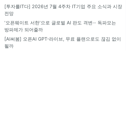
[투자를IT다] 2026년 7월 4주차 IT기업 주요 소식과 시장
전망
'오픈웨이트 서한'으로 글로벌 AI 판도 격변··· 독파모는
방파제가 되어줄까
[AI써봄] 오픈AI GPT-라이브, 무료 플랜으로도 끊김 없이
될까