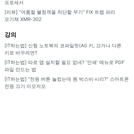
프로세서
[리뷰] “여름철 불청객을 처단할 무기” FIX 트랩 파리
모기채 XMR-302
강의
[IT하는법] 신형 노트북의 코파일럿(AI) 키, 끄거나 다른
키로 바꾸려면?
[IT하는법] 따로 앱 설치할 필요 없네? '인쇄' 메뉴로 PDF
파일 만드는 법
[IT하는법] "전원 버튼 눌렀는데 웬 빅스비·시리?" 스마트폰
전원 끄기 이모저모