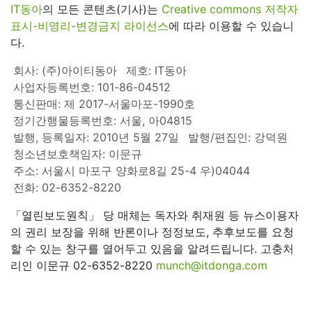
IT동아
의 모든 콘텐츠(기사)는
Creative commons 저작자
표시-비영리-변경금지 라이선스
에 따라 이용할 수 있습니
다.
회사: (주)아이티동아
제호: IT동아
사업자등록번호: 101-86-04512
통신판매: 제 2017-서울마포-1990호
정기간행물등록번호: 서울, 아04815
발행, 등록일자: 2010년 5월 27일
발행/편집인: 강덕원
청소년보호책임자: 이문규
주소: 서울시 마포구 양화로8길 25-4 우)04044
전화: 02-6352-8220
「열린보도원칙」 당 매체는 독자와 취재원 등 뉴스이용자
의 권리 보장을 위해 반론이나 정정보도, 추후보도를 요청
할 수 있는 창구를 열어두고 있음을 알려드립니다. 고충처
리인 이문규 02-6352-8220
munch@itdonga.com