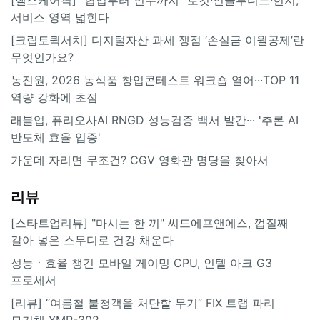
서비스 영역 넓힌다
[크립토퀵서치] 디지털자산 과세 쟁점 ‘손실금 이월공제’란
무엇인가요?
농진원, 2026 농식품 창업콘테스트 워크숍 열어···TOP 11
역량 강화에 초점
래블업, 퓨리오사AI RNGD 성능검증 백서 발간··· '추론 AI
반도체 효율 입증'
가운데 자리면 무조건? CGV 영화관 명당을 찾아서
리뷰
[스타트업리뷰] "마시는 한 끼" 씨드에프앤에스, 껍질째
갈아 넣은 스무디로 건강 채운다
성능ㆍ효율 챙긴 모바일 게이밍 CPU, 인텔 아크 G3
프로세서
[리뷰] “여름철 불청객을 처단할 무기” FIX 트랩 파리
모기채 XMR-302