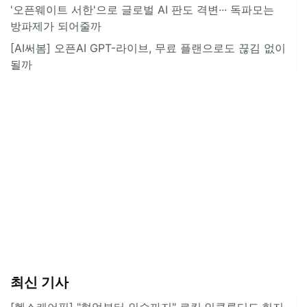
'오픈웨이트 서한'으로 글로벌 AI 판도 격변··· 독파모는
방파제가 되어줄까
[AI써봄] 오픈AI GPT-라이브, 무료 플랜으로도 끊김 없이
될까
최신 기사
[헬스케어픽] "협업부터 인수까지" 로킷·인클루디드·힌지,