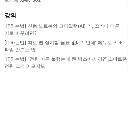
강의
[IT하는법] 신형 노트북의 코파일럿(AI) 키, 끄거나 다른
키로 바꾸려면?
[IT하는법] 따로 앱 설치할 필요 없네? '인쇄' 메뉴로 PDF
파일 만드는 법
[IT하는법] "전원 버튼 눌렀는데 웬 빅스비·시리?" 스마트폰
전원 끄기 이모저모