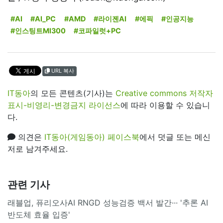
#AI
#AI_PC
#AMD
#라이젠AI
#에픽
#인공지능
#인스팅트MI300
#코파일럿+PC
URL 복사
IT동아
의 모든 콘텐츠(기사)는
Creative commons 저작자
표시-비영리-변경금지 라이선스
에 따라 이용할 수 있습니
다.
의견은
IT동아(게임동아) 페이스북
에서 덧글 또는 메신
저로 남겨주세요.
관련 기사
래블업, 퓨리오사AI RNGD 성능검증 백서 발간··· '추론 AI
반도체 효율 입증'