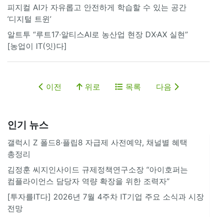
피지컬 AI가 자유롭고 안전하게 학습할 수 있는 공간
‘디지털 트윈’
알트투 “루트17·알티스AI로 농산업 현장 DX·AX 실현”
[농업이 IT(잇)다]
이전
위로
목록
다음
인기 뉴스
갤럭시 Z 폴드8·플립8 자급제 사전예약, 채널별 혜택
총정리
김정훈 씨지인사이드 규제정책연구소장 “아이호퍼는
컴플라이언스 담당자 역량 확장을 위한 조력자”
[투자를IT다] 2026년 7월 4주차 IT기업 주요 소식과 시장
전망