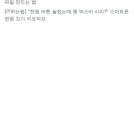
파일 만드는 법
[IT하는법] "전원 버튼 눌렀는데 웬 빅스비·시리?" 스마트폰
전원 끄기 이모저모