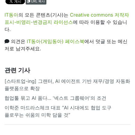
URL 복사
IT동아
의 모든 콘텐츠(기사)는
Creative commons 저작자
표시-비영리-변경금지 라이선스
에 따라 이용할 수 있습니
다.
의견은
IT동아(게임동아) 페이스북
에서 덧글 또는 메신
저로 남겨주세요.
관련 기사
[스타트업-ing] 그랜터, AI 에이전트 기반 재무/경영 자동화
플랫폼으로 확장
협업툴 묶고 AI 품다… '넥스트 그룹웨어'의 조건
이학준 마드라스체크 대표 “AI 시대에도 협업 도구
플로우는 쉬움의 미학 담을 것”