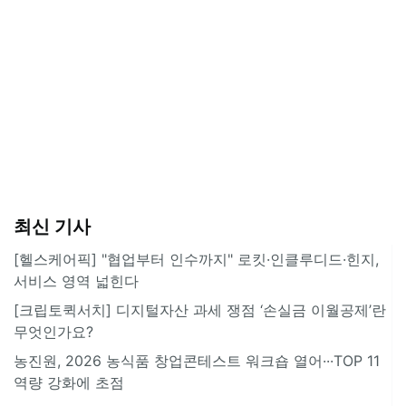
최신 기사
[헬스케어픽] "협업부터 인수까지" 로킷·인클루디드·힌지,
서비스 영역 넓힌다
[크립토퀵서치] 디지털자산 과세 쟁점 ‘손실금 이월공제’란
무엇인가요?
농진원, 2026 농식품 창업콘테스트 워크숍 열어···TOP 11
역량 강화에 초점