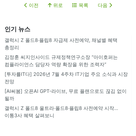
이전
위로
목록
다음
인기 뉴스
갤럭시 Z 폴드8·플립8 자급제 사전예약, 채널별 혜택
총정리
김정훈 씨지인사이드 규제정책연구소장 “아이호퍼는
컴플라이언스 담당자 역량 확장을 위한 조력자”
[투자를IT다] 2026년 7월 4주차 IT기업 주요 소식과 시장
전망
[AI써봄] 오픈AI GPT-라이브, 무료 플랜으로도 끊김 없이
될까
갤럭시 Z 폴드8 울트라·폴드8·플립8 사전예약 시작…
이통3사 혜택 살펴보니