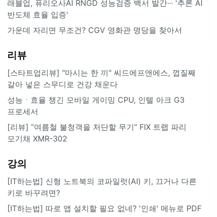
래블업, 퓨리오사AI RNGD 성능검증 백서 발간··· '추론 AI
반도체 효율 입증'
가운데 자리면 무조건? CGV 영화관 명당을 찾아서
리뷰
[스타트업리뷰] "마시는 한 끼" 씨드에프앤에스, 껍질째
갈아 넣은 스무디로 건강 채운다
성능ㆍ효율 챙긴 모바일 게이밍 CPU, 인텔 아크 G3
프로세서
[리뷰] “여름철 불청객을 처단할 무기” FIX 트랩 파리
모기채 XMR-302
강의
[IT하는법] 신형 노트북의 코파일럿(AI) 키, 끄거나 다른
키로 바꾸려면?
[IT하는법] 따로 앱 설치할 필요 없네? '인쇄' 메뉴로 PDF