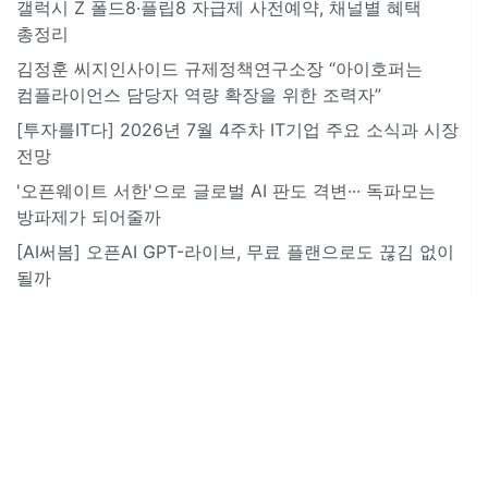
갤럭시 Z 폴드8·플립8 자급제 사전예약, 채널별 혜택
총정리
김정훈 씨지인사이드 규제정책연구소장 “아이호퍼는
컴플라이언스 담당자 역량 확장을 위한 조력자”
[투자를IT다] 2026년 7월 4주차 IT기업 주요 소식과 시장
전망
'오픈웨이트 서한'으로 글로벌 AI 판도 격변··· 독파모는
방파제가 되어줄까
[AI써봄] 오픈AI GPT-라이브, 무료 플랜으로도 끊김 없이
될까