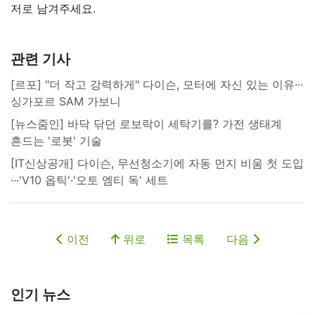
저로 남겨주세요.
관련 기사
[르포] "더 작고 강력하게" 다이슨, 모터에 자신 있는 이유···
싱가포르 SAM 가보니
[뉴스줌인] 바닥 닦던 로보락이 세탁기를? 가전 생태계
흔드는 '로봇' 기술
[IT신상공개] 다이슨, 무선청소기에 자동 먼지 비움 첫 도입
···'V10 옵틱'·'오토 엠티 독' 세트
이전
위로
목록
다음
인기 뉴스