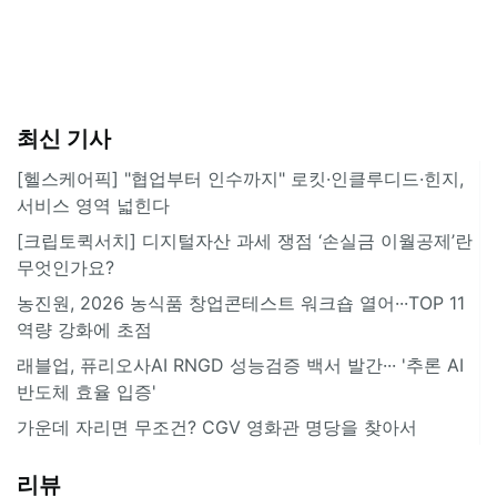
최신 기사
[헬스케어픽] "협업부터 인수까지" 로킷·인클루디드·힌지,
서비스 영역 넓힌다
[크립토퀵서치] 디지털자산 과세 쟁점 ‘손실금 이월공제’란
무엇인가요?
농진원, 2026 농식품 창업콘테스트 워크숍 열어···TOP 11
역량 강화에 초점
래블업, 퓨리오사AI RNGD 성능검증 백서 발간··· '추론 AI
반도체 효율 입증'
가운데 자리면 무조건? CGV 영화관 명당을 찾아서
리뷰