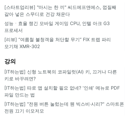
[스타트업리뷰] "마시는 한 끼" 씨드에프앤에스, 껍질째
갈아 넣은 스무디로 건강 채운다
성능ㆍ효율 챙긴 모바일 게이밍 CPU, 인텔 아크 G3
프로세서
[리뷰] “여름철 불청객을 처단할 무기” FIX 트랩 파리
모기채 XMR-302
강의
[IT하는법] 신형 노트북의 코파일럿(AI) 키, 끄거나 다른
키로 바꾸려면?
[IT하는법] 따로 앱 설치할 필요 없네? '인쇄' 메뉴로 PDF
파일 만드는 법
[IT하는법] "전원 버튼 눌렀는데 웬 빅스비·시리?" 스마트폰
전원 끄기 이모저모