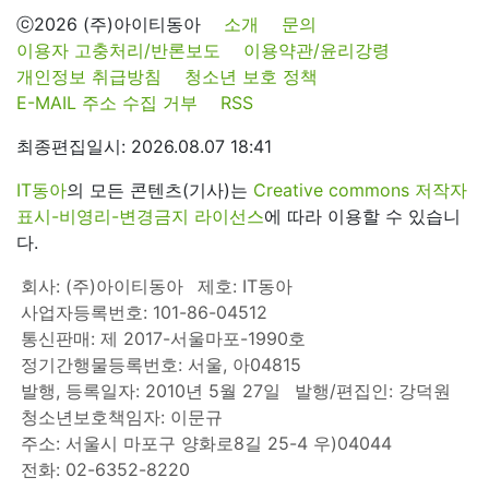
ⓒ2026 (주)아이티동아
소개
문의
이용자 고충처리/반론보도
이용약관/윤리강령
개인정보 취급방침
청소년 보호 정책
E-MAIL 주소 수집 거부
RSS
최종편집일시: 2026.08.07 18:41
IT동아
의 모든 콘텐츠(기사)는
Creative commons 저작자
표시-비영리-변경금지 라이선스
에 따라 이용할 수 있습니
다.
회사: (주)아이티동아
제호: IT동아
사업자등록번호: 101-86-04512
통신판매: 제 2017-서울마포-1990호
정기간행물등록번호: 서울, 아04815
발행, 등록일자: 2010년 5월 27일
발행/편집인: 강덕원
청소년보호책임자: 이문규
주소: 서울시 마포구 양화로8길 25-4 우)04044
전화: 02-6352-8220