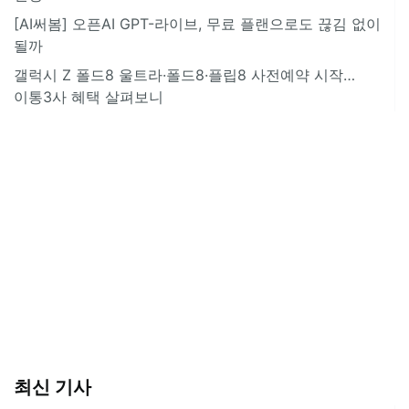
[AI써봄] 오픈AI GPT-라이브, 무료 플랜으로도 끊김 없이
될까
갤럭시 Z 폴드8 울트라·폴드8·플립8 사전예약 시작…
이통3사 혜택 살펴보니
최신 기사