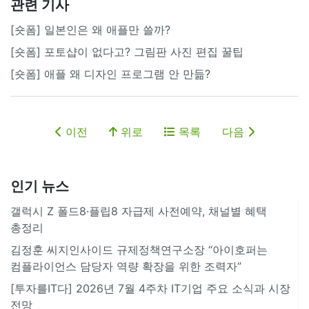
관련 기사
[숏폼] 일본인은 왜 애플만 쓸까?
[숏폼] 포토샵이 없다고? 그림판 사진 편집 꿀팁
[숏폼] 애플 왜 디자인 프로그램 안 만듦?
이전
위로
목록
다음
인기 뉴스
갤럭시 Z 폴드8·플립8 자급제 사전예약, 채널별 혜택
총정리
김정훈 씨지인사이드 규제정책연구소장 “아이호퍼는
컴플라이언스 담당자 역량 확장을 위한 조력자”
[투자를IT다] 2026년 7월 4주차 IT기업 주요 소식과 시장
전망