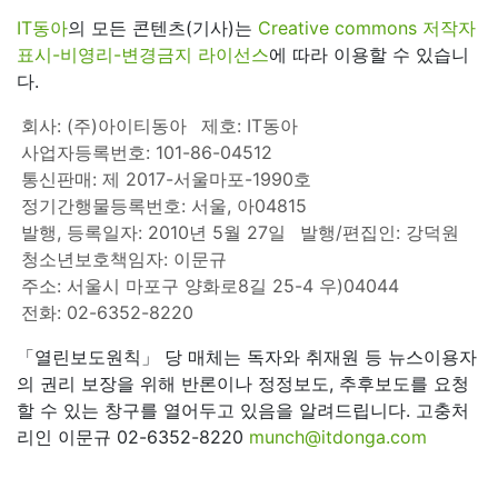
IT동아
의 모든 콘텐츠(기사)는
Creative commons 저작자
표시-비영리-변경금지 라이선스
에 따라 이용할 수 있습니
다.
회사: (주)아이티동아
제호: IT동아
사업자등록번호: 101-86-04512
통신판매: 제 2017-서울마포-1990호
정기간행물등록번호: 서울, 아04815
발행, 등록일자: 2010년 5월 27일
발행/편집인: 강덕원
청소년보호책임자: 이문규
주소: 서울시 마포구 양화로8길 25-4 우)04044
전화: 02-6352-8220
「열린보도원칙」 당 매체는 독자와 취재원 등 뉴스이용자
의 권리 보장을 위해 반론이나 정정보도, 추후보도를 요청
할 수 있는 창구를 열어두고 있음을 알려드립니다. 고충처
리인 이문규 02-6352-8220
munch@itdonga.com