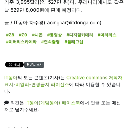
기준 3,995달러(약 527만 원)다. 우리나라에서도 같은
날 529만 8,000원에 판매 예정이다.
글 / IT동아 차주경(racingcar@itdonga.com)
#Z8
#Z9
#니콘
#동영상
#디지털카메라
#미러리스
#미러리스카메라
#연속촬영
#플래그십
URL 복사
IT동아
의 모든 콘텐츠(기사)는
Creative commons 저작자
표시-비영리-변경금지 라이선스
에 따라 이용할 수 있습니
다.
의견은
IT동아(게임동아) 페이스북
에서 덧글 또는 메신
저로 남겨주세요.