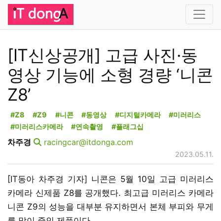
[IT신상공개] 고급 사진·동
영상 기능에 소형 경량 ‘니콘
Z8’
#Z8
#Z9
#니콘
#동영상
#디지털카메라
#미러리스
#미러리스카메라
#연속촬영
#플래그십
차주경
racingcar@itdonga.com
2023.05.11.
[IT동아 차주경 기자] 니콘은 5월 10일 고급 미러리스
카메라 신제품 Z8를 공개했다. 최고급 미러리스 카메라
니콘 Z9의 성능을 대부분 유지하면서 본체 부피와 무게
를 많이 줄인 제품이다.