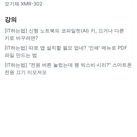
모기채 XMR-302
강의
[IT하는법] 신형 노트북의 코파일럿(AI) 키, 끄거나 다른
키로 바꾸려면?
[IT하는법] 따로 앱 설치할 필요 없네? '인쇄' 메뉴로 PDF
파일 만드는 법
[IT하는법] "전원 버튼 눌렀는데 웬 빅스비·시리?" 스마트폰
전원 끄기 이모저모