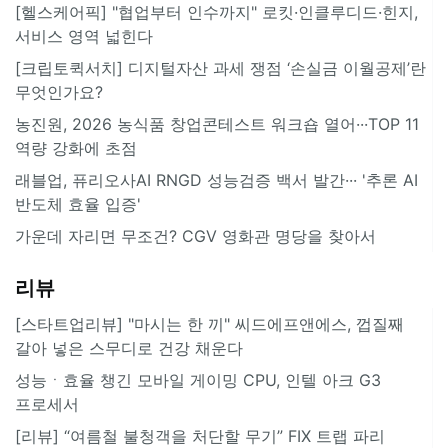
[헬스케어픽] "협업부터 인수까지" 로킷·인클루디드·힌지,
서비스 영역 넓힌다
[크립토퀵서치] 디지털자산 과세 쟁점 ‘손실금 이월공제’란
무엇인가요?
농진원, 2026 농식품 창업콘테스트 워크숍 열어···TOP 11
역량 강화에 초점
래블업, 퓨리오사AI RNGD 성능검증 백서 발간··· '추론 AI
반도체 효율 입증'
가운데 자리면 무조건? CGV 영화관 명당을 찾아서
리뷰
[스타트업리뷰] "마시는 한 끼" 씨드에프앤에스, 껍질째
갈아 넣은 스무디로 건강 채운다
성능ㆍ효율 챙긴 모바일 게이밍 CPU, 인텔 아크 G3
프로세서
[리뷰] “여름철 불청객을 처단할 무기” FIX 트랩 파리