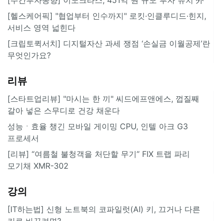
[헬스케어픽] "협업부터 인수까지" 로킷·인클루디드·힌지,
서비스 영역 넓힌다
[크립토퀵서치] 디지털자산 과세 쟁점 ‘손실금 이월공제’란
무엇인가요?
리뷰
[스타트업리뷰] "마시는 한 끼" 씨드에프앤에스, 껍질째
갈아 넣은 스무디로 건강 채운다
성능ㆍ효율 챙긴 모바일 게이밍 CPU, 인텔 아크 G3
프로세서
[리뷰] “여름철 불청객을 처단할 무기” FIX 트랩 파리
모기채 XMR-302
강의
[IT하는법] 신형 노트북의 코파일럿(AI) 키, 끄거나 다른
키로 바꾸려면?