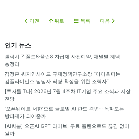
이전
위로
목록
다음
인기 뉴스
갤럭시 Z 폴드8·플립8 자급제 사전예약, 채널별 혜택
총정리
김정훈 씨지인사이드 규제정책연구소장 “아이호퍼는
컴플라이언스 담당자 역량 확장을 위한 조력자”
[투자를IT다] 2026년 7월 4주차 IT기업 주요 소식과 시장
전망
'오픈웨이트 서한'으로 글로벌 AI 판도 격변··· 독파모는
방파제가 되어줄까
[AI써봄] 오픈AI GPT-라이브, 무료 플랜으로도 끊김 없이
될까