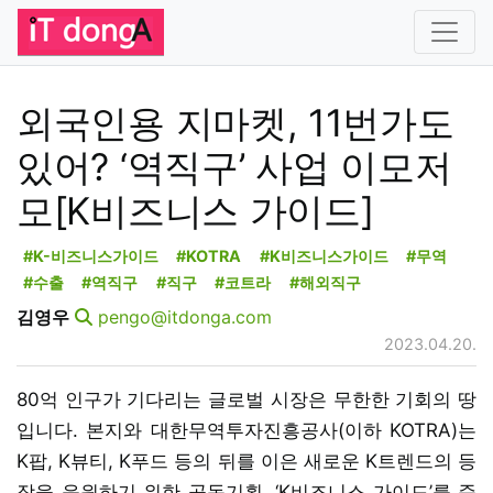
외국인용 지마켓, 11번가도
있어? ‘역직구’ 사업 이모저
모[K비즈니스 가이드]
#K-비즈니스가이드
#KOTRA
#K비즈니스가이드
#무역
#수출
#역직구
#직구
#코트라
#해외직구
김영우
pengo@itdonga.com
2023.04.20.
80억 인구가 기다리는 글로벌 시장은 무한한 기회의 땅
입니다. 본지와 대한무역투자진흥공사(이하 KOTRA)는
K팝, K뷰티, K푸드 등의 뒤를 이은 새로운 K트렌드의 등
장을 응원하기 위한 공동기획, ‘K비즈니스 가이드’를 준