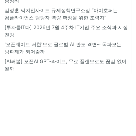
총정리
김정훈 씨지인사이드 규제정책연구소장 “아이호퍼는
컴플라이언스 담당자 역량 확장을 위한 조력자”
[투자를IT다] 2026년 7월 4주차 IT기업 주요 소식과 시장
전망
'오픈웨이트 서한'으로 글로벌 AI 판도 격변··· 독파모는
방파제가 되어줄까
[AI써봄] 오픈AI GPT-라이브, 무료 플랜으로도 끊김 없이
될까