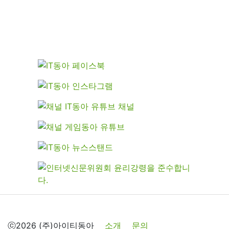
ⓒ2026 (주)아이티동아
소개
문의