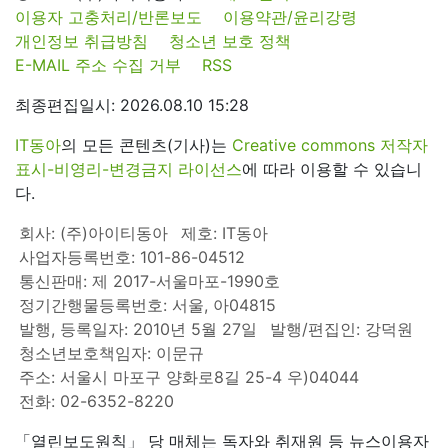
이용자 고충처리/반론보도
이용약관/윤리강령
개인정보 취급방침
청소년 보호 정책
E-MAIL 주소 수집 거부
RSS
최종편집일시: 2026.08.10 15:28
IT동아
의 모든 콘텐츠(기사)는
Creative commons 저작자
표시-비영리-변경금지 라이선스
에 따라 이용할 수 있습니
다.
회사: (주)아이티동아
제호: IT동아
사업자등록번호: 101-86-04512
통신판매: 제 2017-서울마포-1990호
정기간행물등록번호: 서울, 아04815
발행, 등록일자: 2010년 5월 27일
발행/편집인: 강덕원
청소년보호책임자: 이문규
주소: 서울시 마포구 양화로8길 25-4 우)04044
전화: 02-6352-8220
「열린보도원칙」 당 매체는 독자와 취재원 등 뉴스이용자