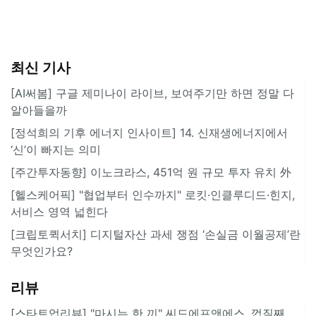
최신 기사
[AI써봄] 구글 제미나이 라이브, 보여주기만 하면 정말 다
알아들을까
[정석희의 기후 에너지 인사이트] 14. 신재생에너지에서
‘신’이 빠지는 의미
[주간투자동향] 이노크라스, 451억 원 규모 투자 유치 外
[헬스케어픽] "협업부터 인수까지" 로킷·인클루디드·힌지,
서비스 영역 넓힌다
[크립토퀵서치] 디지털자산 과세 쟁점 ‘손실금 이월공제’란
무엇인가요?
리뷰
[스타트업리뷰] "마시는 한 끼" 씨드에프앤에스, 껍질째