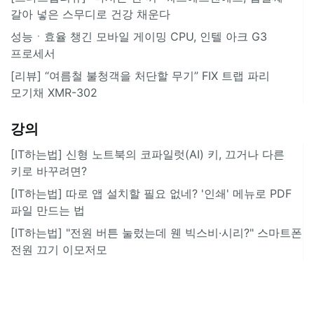
갈아 넣은 스무디로 건강 채운다
성능ㆍ효율 챙긴 모바일 게이밍 CPU, 인텔 아크 G3
프로세서
[리뷰] “여름철 불청객을 처단할 무기” FIX 트랩 파리
모기채 XMR-302
강의
[IT하는법] 신형 노트북의 코파일럿(AI) 키, 끄거나 다른
키로 바꾸려면?
[IT하는법] 따로 앱 설치할 필요 없네? '인쇄' 메뉴로 PDF
파일 만드는 법
[IT하는법] "전원 버튼 눌렀는데 웬 빅스비·시리?" 스마트폰
전원 끄기 이모저모