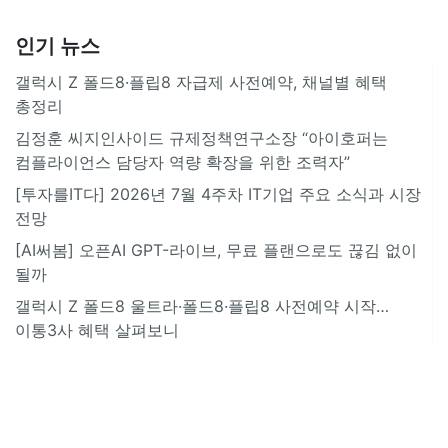
인기 뉴스
갤럭시 Z 폴드8·플립8 자급제 사전예약, 채널별 혜택
총정리
김정훈 씨지인사이드 규제정책연구소장 “아이호퍼는
컴플라이언스 담당자 역량 확장을 위한 조력자”
[투자를IT다] 2026년 7월 4주차 IT기업 주요 소식과 시장
전망
[AI써봄] 오픈AI GPT-라이브, 무료 플랜으로도 끊김 없이
될까
갤럭시 Z 폴드8 울트라·폴드8·플립8 사전예약 시작…
이통3사 혜택 살펴보니