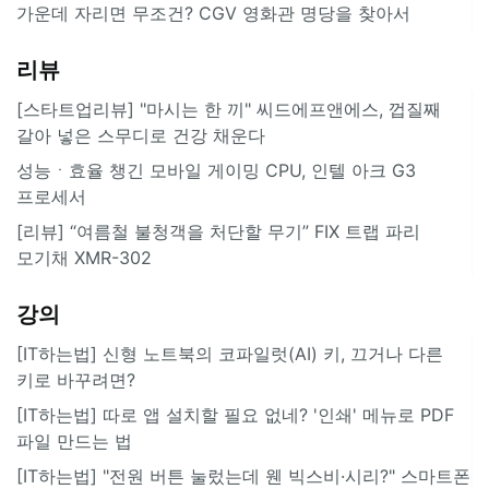
가운데 자리면 무조건? CGV 영화관 명당을 찾아서
리뷰
[스타트업리뷰] "마시는 한 끼" 씨드에프앤에스, 껍질째
갈아 넣은 스무디로 건강 채운다
성능ㆍ효율 챙긴 모바일 게이밍 CPU, 인텔 아크 G3
프로세서
[리뷰] “여름철 불청객을 처단할 무기” FIX 트랩 파리
모기채 XMR-302
강의
[IT하는법] 신형 노트북의 코파일럿(AI) 키, 끄거나 다른
키로 바꾸려면?
[IT하는법] 따로 앱 설치할 필요 없네? '인쇄' 메뉴로 PDF
파일 만드는 법
[IT하는법] "전원 버튼 눌렀는데 웬 빅스비·시리?" 스마트폰