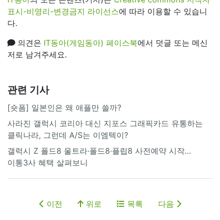
표시-비영리-변경금지 라이선스
에 따라 이용할 수 있습니
다.
의견은
IT동아(게임동아) 페이스북
에서 덧글 또는 메신
저로 남겨주세요.
관련 기사
[숏폼] 일본인은 왜 애플만 쓸까?
사라진 갤럭시 코리아 대신 지포스 그래픽카드 유통하는
클릭나라, 그런데 A/S는 이엠텍이?
갤럭시 Z 폴드8 울트라·폴드8·플립8 사전예약 시작…
이통3사 혜택 살펴보니
이전
위로
목록
다음