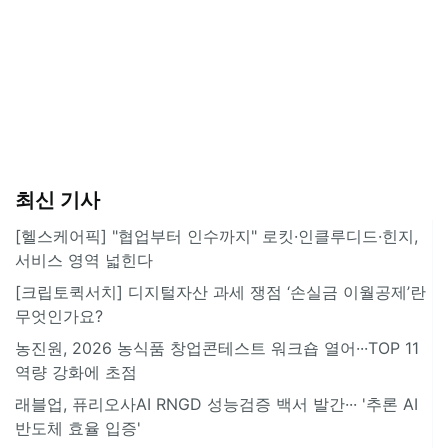
최신 기사
[헬스케어픽] "협업부터 인수까지" 로킷·인클루디드·힌지,
서비스 영역 넓힌다
[크립토퀵서치] 디지털자산 과세 쟁점 ‘손실금 이월공제’란
무엇인가요?
농진원, 2026 농식품 창업콘테스트 워크숍 열어···TOP 11
역량 강화에 초점
래블업, 퓨리오사AI RNGD 성능검증 백서 발간··· '추론 AI
반도체 효율 입증'