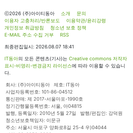
ⓒ2026 (주)아이티동아
소개
문의
이용자 고충처리/반론보도
이용약관/윤리강령
개인정보 취급방침
청소년 보호 정책
E-MAIL 주소 수집 거부
RSS
최종편집일시: 2026.08.07 18:41
IT동아
의 모든 콘텐츠(기사)는
Creative commons 저작자
표시-비영리-변경금지 라이선스
에 따라 이용할 수 있습니
다.
회사: (주)아이티동아
제호: IT동아
사업자등록번호: 101-86-04512
통신판매: 제 2017-서울마포-1990호
정기간행물등록번호: 서울, 아04815
발행, 등록일자: 2010년 5월 27일
발행/편집인: 강덕원
청소년보호책임자: 이문규
주소: 서울시 마포구 양화로8길 25-4 우)04044