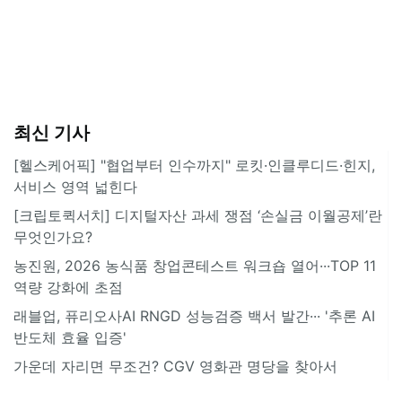
최신 기사
[헬스케어픽] "협업부터 인수까지" 로킷·인클루디드·힌지,
서비스 영역 넓힌다
[크립토퀵서치] 디지털자산 과세 쟁점 ‘손실금 이월공제’란
무엇인가요?
농진원, 2026 농식품 창업콘테스트 워크숍 열어···TOP 11
역량 강화에 초점
래블업, 퓨리오사AI RNGD 성능검증 백서 발간··· '추론 AI
반도체 효율 입증'
가운데 자리면 무조건? CGV 영화관 명당을 찾아서