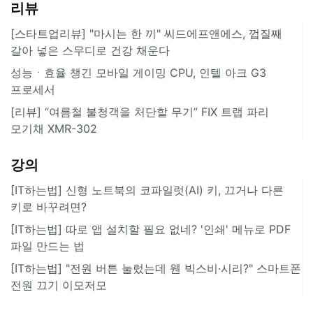
리뷰
[스타트업리뷰] "마시는 한 끼" 씨드에프앤에스, 껍질째
갈아 넣은 스무디로 건강 채운다
성능ㆍ효율 챙긴 모바일 게이밍 CPU, 인텔 아크 G3
프로세서
[리뷰] “여름철 불청객을 처단할 무기” FIX 트랩 파리
모기채 XMR-302
강의
[IT하는법] 신형 노트북의 코파일럿(AI) 키, 끄거나 다른
키로 바꾸려면?
[IT하는법] 따로 앱 설치할 필요 없네? '인쇄' 메뉴로 PDF
파일 만드는 법
[IT하는법] "전원 버튼 눌렀는데 웬 빅스비·시리?" 스마트폰
전원 끄기 이모저모