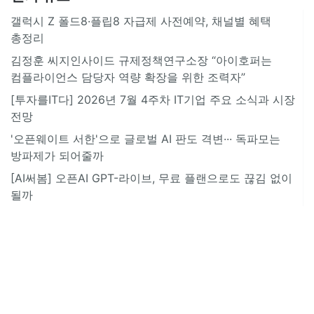
갤럭시 Z 폴드8·플립8 자급제 사전예약, 채널별 혜택
총정리
김정훈 씨지인사이드 규제정책연구소장 “아이호퍼는
컴플라이언스 담당자 역량 확장을 위한 조력자”
[투자를IT다] 2026년 7월 4주차 IT기업 주요 소식과 시장
전망
'오픈웨이트 서한'으로 글로벌 AI 판도 격변··· 독파모는
방파제가 되어줄까
[AI써봄] 오픈AI GPT-라이브, 무료 플랜으로도 끊김 없이
될까