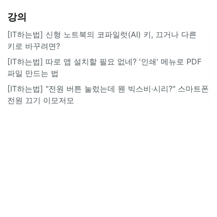
강의
[IT하는법] 신형 노트북의 코파일럿(AI) 키, 끄거나 다른
키로 바꾸려면?
[IT하는법] 따로 앱 설치할 필요 없네? '인쇄' 메뉴로 PDF
파일 만드는 법
[IT하는법] "전원 버튼 눌렀는데 웬 빅스비·시리?" 스마트폰
전원 끄기 이모저모