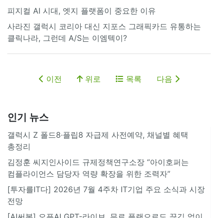
피지컬 AI 시대, 엣지 플랫폼이 중요한 이유
사라진 갤럭시 코리아 대신 지포스 그래픽카드 유통하는
클릭나라, 그런데 A/S는 이엠텍이?
이전
위로
목록
다음
인기 뉴스
갤럭시 Z 폴드8·플립8 자급제 사전예약, 채널별 혜택
총정리
김정훈 씨지인사이드 규제정책연구소장 “아이호퍼는
컴플라이언스 담당자 역량 확장을 위한 조력자”
[투자를IT다] 2026년 7월 4주차 IT기업 주요 소식과 시장
전망
[AI써봄] 오픈AI GPT-라이브, 무료 플랜으로도 끊김 없이