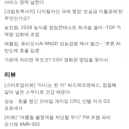
서비스 영역 넓힌다
[크립토퀵서치] 디지털자산 과세 쟁점 ‘손실금 이월공제’란
무엇인가요?
농진원, 2026 농식품 창업콘테스트 워크숍 열어···TOP 11
역량 강화에 초점
래블업, 퓨리오사AI RNGD 성능검증 백서 발간··· '추론 AI
반도체 효율 입증'
가운데 자리면 무조건? CGV 영화관 명당을 찾아서
리뷰
[스타트업리뷰] "마시는 한 끼" 씨드에프앤에스, 껍질째
갈아 넣은 스무디로 건강 채운다
성능ㆍ효율 챙긴 모바일 게이밍 CPU, 인텔 아크 G3
프로세서
[리뷰] “여름철 불청객을 처단할 무기” FIX 트랩 파리
모기채 XMR-302