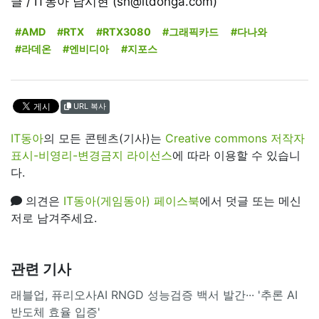
글 / IT동아 남시현 (sh@itdonga.com)
#AMD
#RTX
#RTX3080
#그래픽카드
#다나와
#라데온
#엔비디아
#지포스
URL 복사
IT동아
의 모든 콘텐츠(기사)는
Creative commons 저작자
표시-비영리-변경금지 라이선스
에 따라 이용할 수 있습니
다.
의견은
IT동아(게임동아) 페이스북
에서 덧글 또는 메신
저로 남겨주세요.
관련 기사
래블업, 퓨리오사AI RNGD 성능검증 백서 발간··· '추론 AI
반도체 효율 입증'