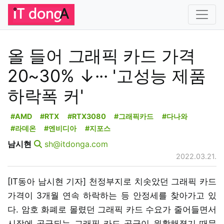
올 들어 그래픽 카드 가격
20~30% ↓··· '고성능 제품
하락폭 커'
#AMD
#RTX
#RTX3080
#그래픽카드
#다나와
#라데온
#엔비디아
#지포스
남시현
sh@itdonga.com
2022.03.21.
[IT동아 남시현 기자] 천정부지로 치솟았던 그래픽 카드
가격이 3개월 연속 하락하는 등 안정세를 찾아가고 있
다. 암호 화폐로 몰렸던 그래픽 카드 수요가 줄어들면서
시장에 공급되는 그래픽 카드 공급이 원활해졌기 때문