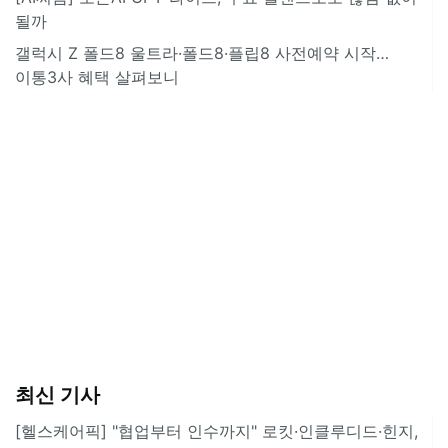
될까
갤럭시 Z 폴드8 울트라·폴드8·플립8 사전예약 시작…
이통3사 혜택 살펴보니
최신 기사
[헬스케어픽] "협업부터 인수까지" 로킷·인클루디드·힌지,