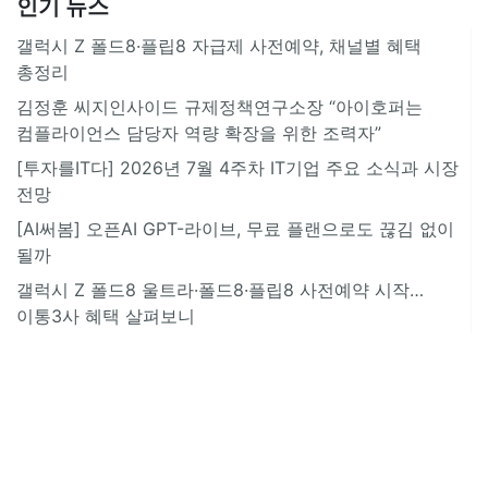
인기 뉴스
갤럭시 Z 폴드8·플립8 자급제 사전예약, 채널별 혜택
총정리
김정훈 씨지인사이드 규제정책연구소장 “아이호퍼는
컴플라이언스 담당자 역량 확장을 위한 조력자”
[투자를IT다] 2026년 7월 4주차 IT기업 주요 소식과 시장
전망
[AI써봄] 오픈AI GPT-라이브, 무료 플랜으로도 끊김 없이
될까
갤럭시 Z 폴드8 울트라·폴드8·플립8 사전예약 시작…
이통3사 혜택 살펴보니