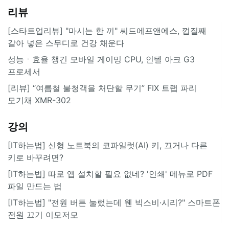
리뷰
[스타트업리뷰] "마시는 한 끼" 씨드에프앤에스, 껍질째
갈아 넣은 스무디로 건강 채운다
성능ㆍ효율 챙긴 모바일 게이밍 CPU, 인텔 아크 G3
프로세서
[리뷰] “여름철 불청객을 처단할 무기” FIX 트랩 파리
모기채 XMR-302
강의
[IT하는법] 신형 노트북의 코파일럿(AI) 키, 끄거나 다른
키로 바꾸려면?
[IT하는법] 따로 앱 설치할 필요 없네? '인쇄' 메뉴로 PDF
파일 만드는 법
[IT하는법] "전원 버튼 눌렀는데 웬 빅스비·시리?" 스마트폰
전원 끄기 이모저모