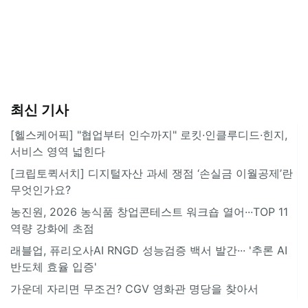
최신 기사
[헬스케어픽] "협업부터 인수까지" 로킷·인클루디드·힌지,
서비스 영역 넓힌다
[크립토퀵서치] 디지털자산 과세 쟁점 ‘손실금 이월공제’란
무엇인가요?
농진원, 2026 농식품 창업콘테스트 워크숍 열어···TOP 11
역량 강화에 초점
래블업, 퓨리오사AI RNGD 성능검증 백서 발간··· '추론 AI
반도체 효율 입증'
가운데 자리면 무조건? CGV 영화관 명당을 찾아서