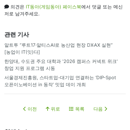
의견은
IT동아(게임동아) 페이스북
에서 덧글 또는 메신
저로 남겨주세요.
관련 기사
알트투 “루트17·알티스AI로 농산업 현장 DX·AX 실현”
[농업이 IT(잇)다]
한양대, 수도권 주요 대학과 '2026 캠퍼스 커넥트 위크'
창업 지원 프로그램 시동
서울경제진흥원, 스타트업-대기업 연결하는 ‘DIP-Spot
오픈이노베이션 in 동작’ 밋업 데이 개최
이전
위로
목록
다음