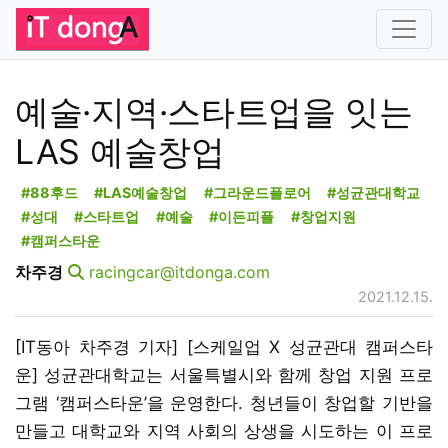
예술·지역·스타트업을 잇는
LAS 예술창업
#88후드
#LAS예술창업
#그라운드플로어
#성균관대학교
#성대
#스타트업
#예술
#이든피플
#창업지원
#캠퍼스타운
차주경
racingcar@itdonga.com
2021.12.15.
[IT동아 차주경 기자] [스케일업 X 성균관대 캠퍼스타
운] 성균관대학교는 서울특별시와 함께 창업 지원 프로
그램 ‘캠퍼스타운’을 운영한다. 청년들이 창업할 기반을
만들고 대학교와 지역 사회의 상생을 시도하는 이 프로