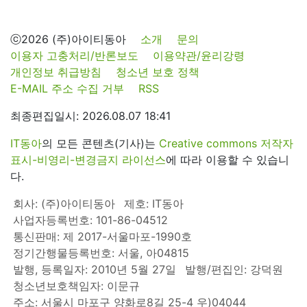
ⓒ2026 (주)아이티동아
소개
문의
이용자 고충처리/반론보도
이용약관/윤리강령
개인정보 취급방침
청소년 보호 정책
E-MAIL 주소 수집 거부
RSS
최종편집일시: 2026.08.07 18:41
IT동아
의 모든 콘텐츠(기사)는
Creative commons 저작자
표시-비영리-변경금지 라이선스
에 따라 이용할 수 있습니
다.
회사: (주)아이티동아
제호: IT동아
사업자등록번호: 101-86-04512
통신판매: 제 2017-서울마포-1990호
정기간행물등록번호: 서울, 아04815
발행, 등록일자: 2010년 5월 27일
발행/편집인: 강덕원
청소년보호책임자: 이문규
주소: 서울시 마포구 양화로8길 25-4 우)04044