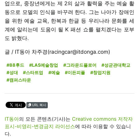
업으로, 중장년에게는 제 2의 삶과 활력을 주는 예술 활
동으로 모델의 인식을 바꾸려 한다. 그는 나아가 장애인
을 위한 예술 교육, 한복과 한글 등 우리나라 문화를 세
계에 알리는데 도움이 될 K 패션 쇼를 펼치겠다는 포부
도 밝혔다.
글 / IT동아 차주경(racingcar@itdonga.com)
#88후드
#LAS예술창업
#그라운드플로어
#성균관대학교
#성대
#스타트업
#예술
#이든피플
#창업지원
#캠퍼스타운
URL 복사
IT동아
의 모든 콘텐츠(기사)는
Creative commons 저작자
표시-비영리-변경금지 라이선스
에 따라 이용할 수 있습니
다.