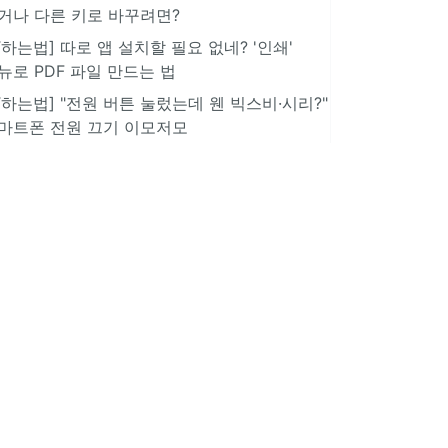
거나 다른 키로 바꾸려면?
IT하는법] 따로 앱 설치할 필요 없네? '인쇄'
뉴로 PDF 파일 만드는 법
IT하는법] "전원 버튼 눌렀는데 웬 빅스비·시리?"
마트폰 전원 끄기 이모저모