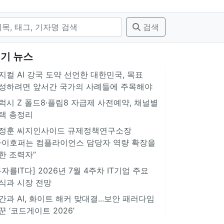
검색
기 뉴스
지컬 AI 강국 도약 선언한 대한민국, 목표
성하려면 앞서간 국가의 사례들에 주목해야
럭시 Z 폴드8·플립8 자급제 사전예약, 채널별
택 총정리
정훈 씨지인사이드 규제정책연구소장
아이호퍼는 컴플라이언스 담당자 역량 확장을
한 조력자”
투자를IT다] 2026년 7월 4주차 IT기업 주요
식과 시장 전망
간과 AI, 화이트 해커 맞대결...보안 패러다임
꾼 ‘코드게이트 2026’