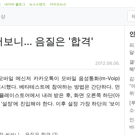
램
네이버 블로그
뉴스스탠드
카카오뉴스
영상
인
써보니… 음질은 '합격'
피
달
갤
2012.06.06.
혜
바일 메신저 카카오톡이 모바일 음성통화(m-Voip)
김
“
개시했다. 베타테스트에 참여하는 방법은 간단하다. 먼
위
레이스토어에서 내려 받은 후, 화면 오른쪽 하단(아
[
‘설정’에 진입해야 한다. 이후 설정 가장 하단의 ‘보이
소
인
바
 써보니… 음질은 합격 (1)