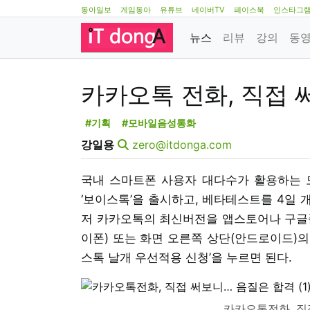
동아일보
게임동아
유튜브
네이버TV
페이스북
인스타그
뉴스
리뷰
강의
동
카카오톡 전화, 직접 
#기획
#모바일음성통화
강일용
zero@itdonga.com
국내 스마트폰 사용자 대다수가 활용하는 모
‘보이스톡’을 출시하고, 베타테스트를 4일 
저 카카오톡의 최신버전을 앱스토어나 구글플
이폰) 또는 화면 오른쪽 상단(안드로이드)의 
스톡 날개 우선적용 신청’을 누르면 된다.
카카오톡전화, 직접