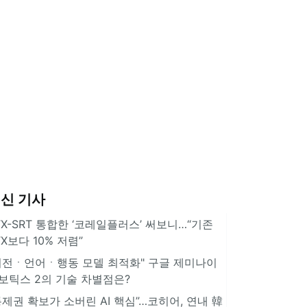
신 기사
TX-SRT 통합한 ‘코레일플러스’ 써보니…“기존
TX보다 10% 저렴”
비전ㆍ언어ㆍ행동 모델 최적화" 구글 제미나이
보틱스 2의 기술 차별점은?
통제권 확보가 소버린 AI 핵심”…코히어, 연내 韓