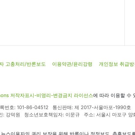
자 고충처리/반론보도
이용약관/윤리강령
개인정보 취급방
commons 저작자표시-비영리-변경금지 라이선스
에 따라 이용할 수 
호: 101-86-04512
통신판매: 제 2017-서울마포-1990호
인: 강덕원
청소년보호책임자: 이문규
주소: 서울시 마포구 양화로
 뉴스이용자의 권리 보장을 위해 반론이나 정정보도, 추후보도를