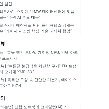
인 설립
리오사AI, 스웨덴 15MW 데이터센터에 제품
급··· '주권 AI 수요 대응'
울과기대 예창패로 만난 옵티큐랩스·김세움
수 “레이저 시스템 핵심 기술 내재화 협업”
리뷰
능ㆍ효율 챙긴 모바일 게이밍 CPU, 인텔 아크
3 프로세서
리뷰] “여름철 불청객을 처단할 무기” FIX 트랩
리 모기채 XMR-302
리뷰] 독특한 구성 속 탄탄한 기본기, 에이수스
로아트 PZ14
강의
IT하는법] 신형 노트북의 코파일럿(AI) 키,