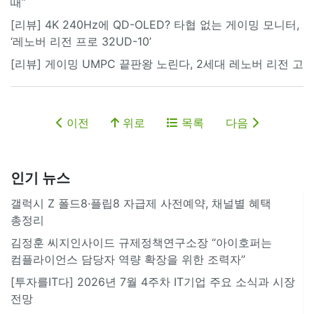
때”
[리뷰] 4K 240Hz에 QD-OLED? 타협 없는 게이밍 모니터,
‘레노버 리전 프로 32UD-10’
[리뷰] 게이밍 UMPC 끝판왕 노린다, 2세대 레노버 리전 고
이전
위로
목록
다음
인기 뉴스
갤럭시 Z 폴드8·플립8 자급제 사전예약, 채널별 혜택
총정리
김정훈 씨지인사이드 규제정책연구소장 “아이호퍼는
컴플라이언스 담당자 역량 확장을 위한 조력자”
[투자를IT다] 2026년 7월 4주차 IT기업 주요 소식과 시장
전망