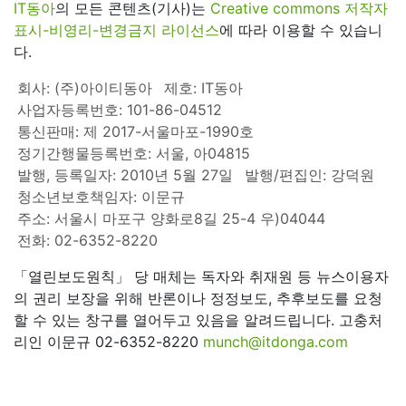
IT동아
의 모든 콘텐츠(기사)는
Creative commons 저작자
표시-비영리-변경금지 라이선스
에 따라 이용할 수 있습니
다.
회사: (주)아이티동아
제호: IT동아
사업자등록번호: 101-86-04512
통신판매: 제 2017-서울마포-1990호
정기간행물등록번호: 서울, 아04815
발행, 등록일자: 2010년 5월 27일
발행/편집인: 강덕원
청소년보호책임자: 이문규
주소: 서울시 마포구 양화로8길 25-4 우)04044
전화: 02-6352-8220
「열린보도원칙」 당 매체는 독자와 취재원 등 뉴스이용자
의 권리 보장을 위해 반론이나 정정보도, 추후보도를 요청
할 수 있는 창구를 열어두고 있음을 알려드립니다. 고충처
리인 이문규 02-6352-8220
munch@itdonga.com