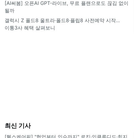
[AI써봄] 오픈AI GPT-라이브, 무료 플랜으로도 끊김 없이
될까
갤럭시 Z 폴드8 울트라·폴드8·플립8 사전예약 시작…
이통3사 혜택 살펴보니
최신 기사
[헬스케어픽] "협업부터 인수까지" 로킷·인클루디드·힌지,