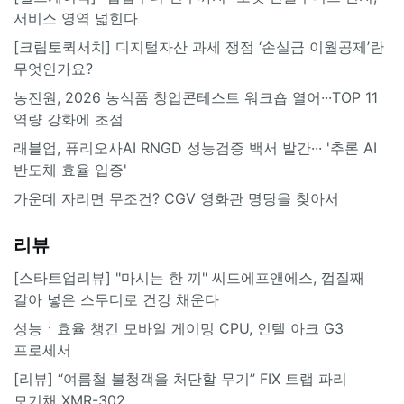
서비스 영역 넓힌다
[크립토퀵서치] 디지털자산 과세 쟁점 ‘손실금 이월공제’란
무엇인가요?
농진원, 2026 농식품 창업콘테스트 워크숍 열어···TOP 11
역량 강화에 초점
래블업, 퓨리오사AI RNGD 성능검증 백서 발간··· '추론 AI
반도체 효율 입증'
가운데 자리면 무조건? CGV 영화관 명당을 찾아서
리뷰
[스타트업리뷰] "마시는 한 끼" 씨드에프앤에스, 껍질째
갈아 넣은 스무디로 건강 채운다
성능ㆍ효율 챙긴 모바일 게이밍 CPU, 인텔 아크 G3
프로세서
[리뷰] “여름철 불청객을 처단할 무기” FIX 트랩 파리
모기채 XMR-302