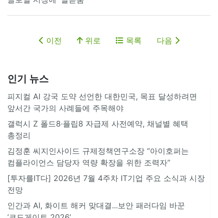
이전
위로
목록
다음
인기 뉴스
피지컬 AI 강국 도약 선언한 대한민국, 목표 달성하려면
앞서간 국가의 사례들에 주목해야
갤럭시 Z 폴드8·플립8 자급제 사전예약, 채널별 혜택
총정리
김정훈 씨지인사이드 규제정책연구소장 “아이호퍼는
컴플라이언스 담당자 역량 확장을 위한 조력자”
[투자를IT다] 2026년 7월 4주차 IT기업 주요 소식과 시장
전망
인간과 AI, 화이트 해커 맞대결...보안 패러다임 바꾼
‘코드게이트 2026’