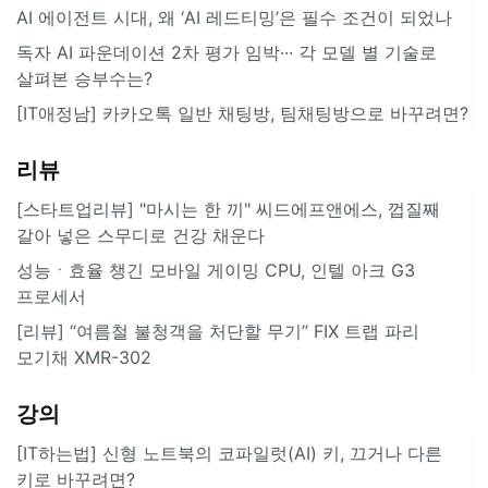
AI 에이전트 시대, 왜 ‘AI 레드티밍’은 필수 조건이 되었나
독자 AI 파운데이션 2차 평가 임박··· 각 모델 별 기술로
살펴본 승부수는?
[IT애정남] 카카오톡 일반 채팅방, 팀채팅방으로 바꾸려면?
리뷰
[스타트업리뷰] "마시는 한 끼" 씨드에프앤에스, 껍질째
갈아 넣은 스무디로 건강 채운다
성능ㆍ효율 챙긴 모바일 게이밍 CPU, 인텔 아크 G3
프로세서
[리뷰] “여름철 불청객을 처단할 무기” FIX 트랩 파리
모기채 XMR-302
강의
[IT하는법] 신형 노트북의 코파일럿(AI) 키, 끄거나 다른
키로 바꾸려면?