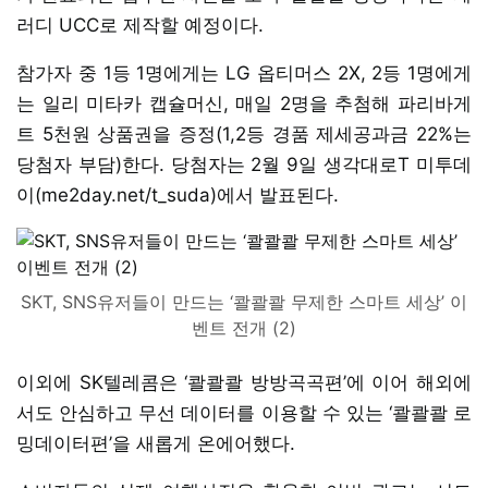
러디 UCC로 제작할 예정이다.
참가자 중 1등 1명에게는 LG 옵티머스 2X, 2등 1명에게
는 일리 미타카 캡슐머신, 매일 2명을 추첨해 파리바게
트 5천원 상품권을 증정(1,2등 경품 제세공과금 22%는
당첨자 부담)한다. 당첨자는 2월 9일 생각대로T 미투데
이(me2day.net/t_suda)에서 발표된다.
SKT, SNS유저들이 만드는 ‘콸콸콸 무제한 스마트 세상’ 이
벤트 전개 (2)
이외에 SK텔레콤은 ‘콸콸콸 방방곡곡편’에 이어 해외에
서도 안심하고 무선 데이터를 이용할 수 있는 ‘콸콸콸 로
밍데이터편’을 새롭게 온에어했다.