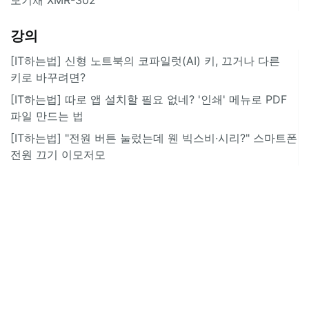
강의
[IT하는법] 신형 노트북의 코파일럿(AI) 키, 끄거나 다른
키로 바꾸려면?
[IT하는법] 따로 앱 설치할 필요 없네? '인쇄' 메뉴로 PDF
파일 만드는 법
[IT하는법] "전원 버튼 눌렀는데 웬 빅스비·시리?" 스마트폰
전원 끄기 이모저모