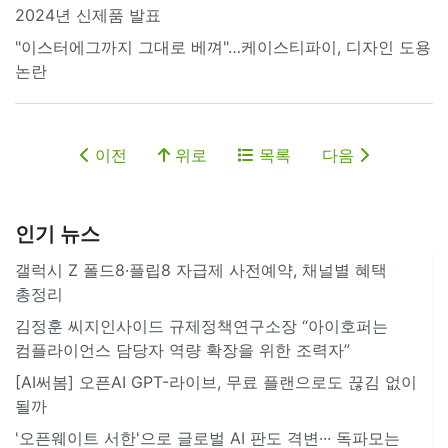
2024년 신제품 발표
"이스터에그까지 그대로 베껴"…케이스티파이, 디자인 도용
논란
이전
위로
목록
다음
인기 뉴스
갤럭시 Z 폴드8·플립8 자급제 사전예약, 채널별 혜택
총정리
김정훈 씨지인사이드 규제정책연구소장 “아이호퍼는
컴플라이언스 담당자 역량 확장을 위한 조력자”
[AI써봄] 오픈AI GPT-라이브, 무료 플랜으로도 끊김 없이
될까
'오픈웨이트 서한'으로 글로벌 AI 판도 격변··· 독파모는