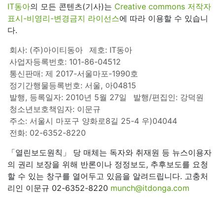
IT동아
의 모든 콘텐츠(기사)는
Creative commons 저작자
표시-비영리-변경금지 라이선스
에 따라 이용할 수 있습니
다.
회사: (주)아이티동아
제호: IT동아
사업자등록번호: 101-86-04512
통신판매: 제 2017-서울마포-1990호
정기간행물등록번호: 서울, 아04815
발행, 등록일자: 2010년 5월 27일
발행/편집인: 강덕원
청소년보호책임자: 이문규
주소: 서울시 마포구 양화로8길 25-4 우)04044
전화: 02-6352-8220
「열린보도원칙」 당 매체는 독자와 취재원 등 뉴스이용자
의 권리 보장을 위해 반론이나 정정보도, 추후보도를 요청
할 수 있는 창구를 열어두고 있음을 알려드립니다. 고충처
리인 이문규 02-6352-8220
munch@itdonga.com