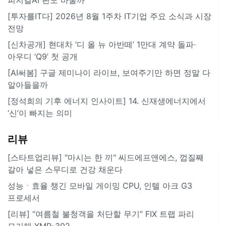
[투자를IT다] 2026년 8월 1주차 IT기업 주요 소식과 시장
전망
[신차공개] 현대차 ‘디 올 뉴 아반떼’ 1만대 계약 돌파·
아우디 ‘Q9’ 첫 공개
[AI써봄] 구글 제미나이 라이브, 보여주기만 하면 정말 다
알아들을까
[정석희의 기후 에너지 인사이트] 14. 신재생에너지에서
‘신’이 빠지는 의미
리뷰
[스타트업리뷰] "마시는 한 끼" 씨드에프앤에스, 껍질째
갈아 넣은 스무디로 건강 채운다
성능ㆍ효율 챙긴 모바일 게이밍 CPU, 인텔 아크 G3
프로세서
[리뷰] “여름철 불청객을 처단할 무기” FIX 트랩 파리
모기채 XMR-302