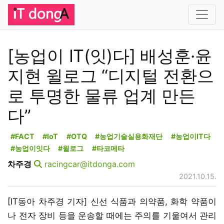
[농업이 IT(잇)다] 배성훈·윤
지현 윌로그 “디지털 전환으
로 투명한 물류 업계 만든
다”
#FACT
#IoT
#OTQ
#농업기술실용화재단
#농업이IT다
#농업이잇다
#윌로그
#타코메타
차주경
racingcar@itdonga.com
2021.10.15.
[IT동아 차주경 기자] 신선 식품과 의약품, 화학 약품이
나 전자 장비 등을 운송할 때에는 주의를 기울여서 관리