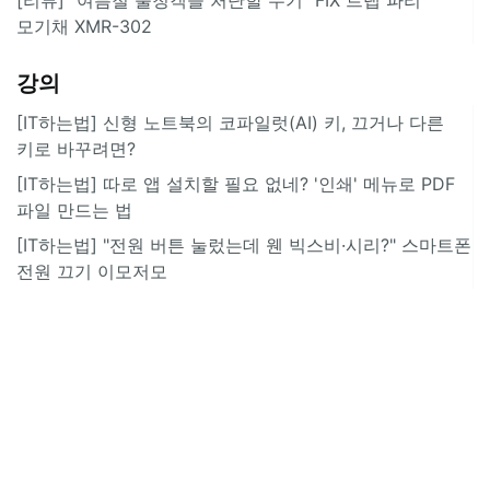
모기채 XMR-302
강의
[IT하는법] 신형 노트북의 코파일럿(AI) 키, 끄거나 다른
키로 바꾸려면?
[IT하는법] 따로 앱 설치할 필요 없네? '인쇄' 메뉴로 PDF
파일 만드는 법
[IT하는법] "전원 버튼 눌렀는데 웬 빅스비·시리?" 스마트폰
전원 끄기 이모저모