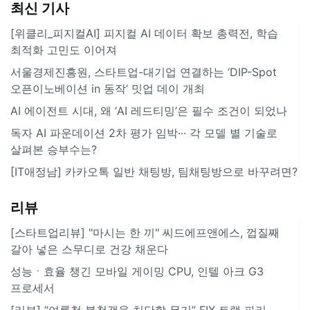
최신 기사
[위클리_피지컬AI] 피지컬 AI 데이터 확보 총력전, 학습
최적화 고민도 이어져
서울경제진흥원, 스타트업-대기업 연결하는 ‘DIP-Spot
오픈이노베이션 in 동작’ 밋업 데이 개최
AI 에이전트 시대, 왜 ‘AI 레드티밍’은 필수 조건이 되었나
독자 AI 파운데이션 2차 평가 임박··· 각 모델 별 기술로
살펴본 승부수는?
[IT애정남] 카카오톡 일반 채팅방, 팀채팅방으로 바꾸려면?
리뷰
[스타트업리뷰] "마시는 한 끼" 씨드에프앤에스, 껍질째
갈아 넣은 스무디로 건강 채운다
성능ㆍ효율 챙긴 모바일 게이밍 CPU, 인텔 아크 G3
프로세서
[리뷰] “여름철 불청객을 처단할 무기” FIX 트랩 파리