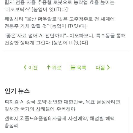
험지 전용 자율 추종형 로봇으로 농작업 효율 높이는
‘더로보틱스’ [농업이 잇(IT)다]
웨일시티 “울산 황우쌀로 빚은 고주청주로 전 세계에
전통주 가치 알릴 것” [농업이 IT(잇)다]
"좋은 사료 넘어 AI 진단까지"…이오하모니, 특수동물 통해
건강한 생태계 그린다 [농업이 IT(잇)다]
이전
위로
목록
다음
인기 뉴스
피지컬 AI 강국 도약 선언한 대한민국, 목표 달성하려면
앞서간 국가의 사례들에 주목해야
갤럭시 Z 폴드8·플립8 자급제 사전예약, 채널별 혜택
총정리