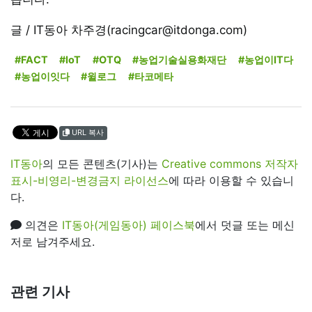
글 / IT동아 차주경(racingcar@itdonga.com)
#FACT
#IoT
#OTQ
#농업기술실용화재단
#농업이IT다
#농업이잇다
#윌로그
#타코메타
URL 복사
IT동아
의 모든 콘텐츠(기사)는
Creative commons 저작자
표시-비영리-변경금지 라이선스
에 따라 이용할 수 있습니
다.
의견은
IT동아(게임동아) 페이스북
에서 덧글 또는 메신
저로 남겨주세요.
관련 기사