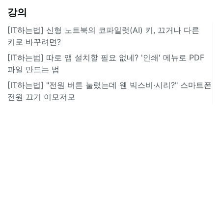
강의
[IT하는법] 신형 노트북의 코파일럿(AI) 키, 끄거나 다른
키로 바꾸려면?
[IT하는법] 따로 앱 설치할 필요 없네? '인쇄' 메뉴로 PDF
파일 만드는 법
[IT하는법] "전원 버튼 눌렀는데 웬 빅스비·시리?" 스마트폰
전원 끄기 이모저모