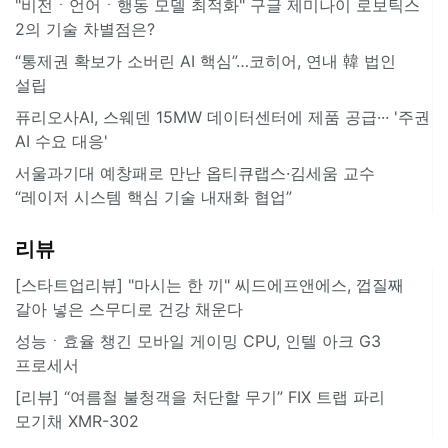
"비전ㆍ언어ㆍ행동 모델 최적화" 구글 제미나이 로보틱스
2의 기술 차별점은?
“통제권 확보가 소버린 AI 핵심”…코히어, 연내 韓 법인
설립
퓨리오사AI, 스웨덴 15MW 데이터센터에 제품 공급··· '주권
AI 수요 대응'
서울과기대 예창패로 만난 옵티큐랩스·김세움 교수
“레이저 시스템 핵심 기술 내재화 협업”
리뷰
[스타트업리뷰] "마시는 한 끼" 씨드에프앤에스, 껍질째
갈아 넣은 스무디로 건강 채운다
성능ㆍ효율 챙긴 모바일 게이밍 CPU, 인텔 아크 G3
프로세서
[리뷰] “여름철 불청객을 처단할 무기” FIX 트랩 파리
모기채 XMR-302