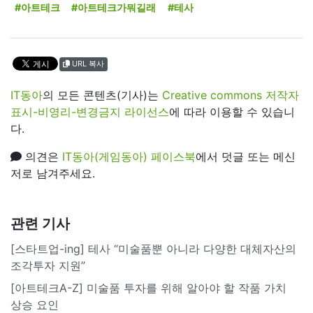
#아트테크
#아트테크가뭐길래
#테사
URL 복사
IT동아
의 모든 콘텐츠(기사)는
Creative commons 저작자
표시-비영리-변경금지 라이선스
에 따라 이용할 수 있습니
다.
의견은
IT동아(게임동아) 페이스북
에서 덧글 또는 메신
저로 남겨주세요.
관련 기사
[스타트업-ing] 테사 “미술품뿐 아니라 다양한 대체자산의
조각투자 지원”
[아트테크A-Z] 미술품 투자를 위해 알아야 할 작품 가치
상승 요인