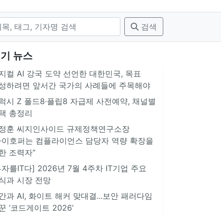
검색
기 뉴스
지컬 AI 강국 도약 선언한 대한민국, 목표
성하려면 앞서간 국가의 사례들에 주목해야
럭시 Z 폴드8·플립8 자급제 사전예약, 채널별
택 총정리
정훈 씨지인사이드 규제정책연구소장
아이호퍼는 컴플라이언스 담당자 역량 확장을
한 조력자”
투자를IT다] 2026년 7월 4주차 IT기업 주요
식과 시장 전망
간과 AI, 화이트 해커 맞대결...보안 패러다임
꾼 ‘코드게이트 2026’