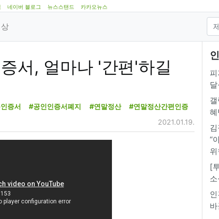
램
네이버 블로그
뉴스스탠드
카카오뉴스
영상
인
증서, 얼마나 '간편'하길
피
달
갤
동인증서
#공인인증서폐지
#연말정산
#연말정산간편인증
혜
2021.01.19.
김
“
위
[
소
인
바