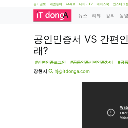
동아일보
게임동아
유튜브
네이버TV
페이스북
인스타그
뉴스
리뷰
강의
동
공인인증서 VS 간편인
래?
#간편인증로그인
#공동인증간편인증차이
#공
장현지
hj@itdonga.com