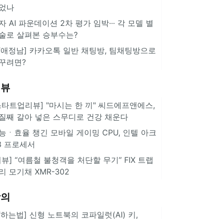
었나
자 AI 파운데이션 2차 평가 임박··· 각 모델 별
술로 살펴본 승부수는?
IT애정남] 카카오톡 일반 채팅방, 팀채팅방으로
꾸려면?
리뷰
스타트업리뷰] "마시는 한 끼" 씨드에프앤에스,
질째 갈아 넣은 스무디로 건강 채운다
능ㆍ효율 챙긴 모바일 게이밍 CPU, 인텔 아크
3 프로세서
리뷰] “여름철 불청객을 처단할 무기” FIX 트랩
리 모기채 XMR-302
강의
IT하는법] 신형 노트북의 코파일럿(AI) 키,