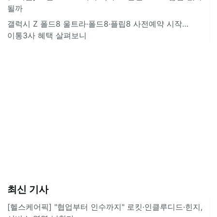
될까
갤럭시 Z 폴드8 울트라·폴드8·플립8 사전예약 시작…
이통3사 혜택 살펴보니
최신 기사
[헬스케어픽] "협업부터 인수까지" 로킷·인클루디드·힌지,