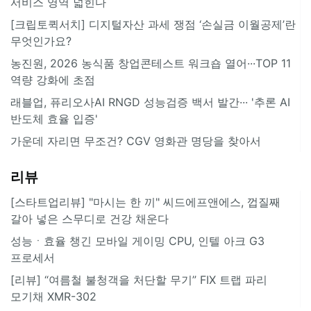
서비스 영역 넓힌다
[크립토퀵서치] 디지털자산 과세 쟁점 ‘손실금 이월공제’란
무엇인가요?
농진원, 2026 농식품 창업콘테스트 워크숍 열어···TOP 11
역량 강화에 초점
래블업, 퓨리오사AI RNGD 성능검증 백서 발간··· '추론 AI
반도체 효율 입증'
가운데 자리면 무조건? CGV 영화관 명당을 찾아서
리뷰
[스타트업리뷰] "마시는 한 끼" 씨드에프앤에스, 껍질째
갈아 넣은 스무디로 건강 채운다
성능ㆍ효율 챙긴 모바일 게이밍 CPU, 인텔 아크 G3
프로세서
[리뷰] “여름철 불청객을 처단할 무기” FIX 트랩 파리
모기채 XMR-302