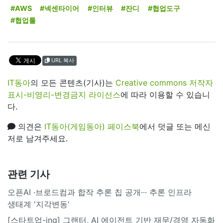
#AWS
#넥센타이어
#인터뷰
#잔디
#협업도구
#협업툴
URL 복사
IT동아
의 모든 콘텐츠(기사)는
Creative commons 저작자
표시-비영리-변경금지 라이선스
에 따라 이용할 수 있습니
다.
의견은
IT동아(게임동아) 페이스북
에서 덧글 또는 메신
저로 남겨주세요.
관련 기사
오픈AI ·브로드컴과 합작 추론 칩 공개··· 추론 인프라
생태계 '지각변동'
[스타트업-ing] 그랜터, AI 에이전트 기반 재무/경영 자동화