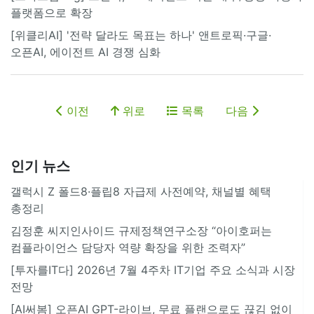
플랫폼으로 확장
[위클리AI] '전략 달라도 목표는 하나' 앤트로픽·구글·
오픈AI, 에이전트 AI 경쟁 심화
이전
위로
목록
다음
인기 뉴스
갤럭시 Z 폴드8·플립8 자급제 사전예약, 채널별 혜택
총정리
김정훈 씨지인사이드 규제정책연구소장 “아이호퍼는
컴플라이언스 담당자 역량 확장을 위한 조력자”
[투자를IT다] 2026년 7월 4주차 IT기업 주요 소식과 시장
전망
[AI써봄] 오픈AI GPT-라이브, 무료 플랜으로도 끊김 없이