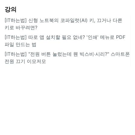
강의
[IT하는법] 신형 노트북의 코파일럿(AI) 키, 끄거나 다른
키로 바꾸려면?
[IT하는법] 따로 앱 설치할 필요 없네? '인쇄' 메뉴로 PDF
파일 만드는 법
[IT하는법] "전원 버튼 눌렀는데 웬 빅스비·시리?" 스마트폰
전원 끄기 이모저모