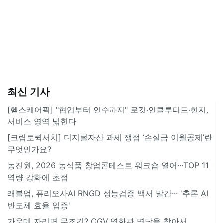
최신 기사
[헬스케어픽] "협업부터 인수까지" 로킷·인클루디드·힌지,
서비스 영역 넓힌다
[크립토퀵서치] 디지털자산 과세 쟁점 ‘손실금 이월공제’란
무엇인가요?
농진원, 2026 농식품 창업콘테스트 워크숍 열어···TOP 11
역량 강화에 초점
래블업, 퓨리오사AI RNGD 성능검증 백서 발간··· '추론 AI
반도체 효율 입증'
가운데 자리면 무조건? CGV 영화관 명당을 찾아서