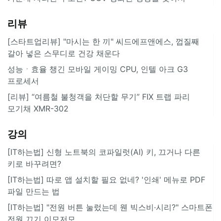
리뷰
[스타트업리뷰] "마시는 한 끼" 씨드에프앤에스, 껍질째
갈아 넣은 스무디로 건강 채운다
성능ㆍ효율 챙긴 모바일 게이밍 CPU, 인텔 아크 G3
프로세서
[리뷰] “여름철 불청객을 처단할 무기” FIX 트랩 파리
모기채 XMR-302
강의
[IT하는법] 신형 노트북의 코파일럿(AI) 키, 끄거나 다른
키로 바꾸려면?
[IT하는법] 따로 앱 설치할 필요 없네? '인쇄' 메뉴로 PDF
파일 만드는 법
[IT하는법] "전원 버튼 눌렀는데 웬 빅스비·시리?" 스마트폰
전원 끄기 이모저모