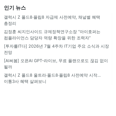
인기 뉴스
갤럭시 Z 폴드8·플립8 자급제 사전예약, 채널별 혜택
총정리
김정훈 씨지인사이드 규제정책연구소장 “아이호퍼는
컴플라이언스 담당자 역량 확장을 위한 조력자”
[투자를IT다] 2026년 7월 4주차 IT기업 주요 소식과 시장
전망
[AI써봄] 오픈AI GPT-라이브, 무료 플랜으로도 끊김 없이
될까
갤럭시 Z 폴드8 울트라·폴드8·플립8 사전예약 시작…
이통3사 혜택 살펴보니