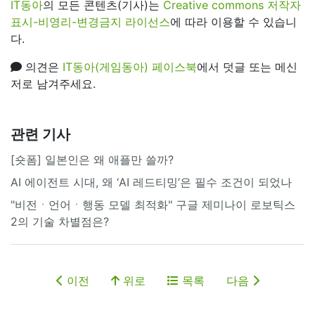
IT동아
의 모든 콘텐츠(기사)는
Creative commons 저작자
표시-비영리-변경금지 라이선스
에 따라 이용할 수 있습니
다.
의견은
IT동아(게임동아) 페이스북
에서 덧글 또는 메신
저로 남겨주세요.
관련 기사
[숏폼] 일본인은 왜 애플만 쓸까?
AI 에이전트 시대, 왜 ‘AI 레드티밍’은 필수 조건이 되었나
"비전ㆍ언어ㆍ행동 모델 최적화" 구글 제미나이 로보틱스
2의 기술 차별점은?
이전
위로
목록
다음