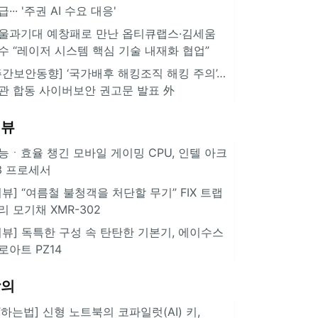
급··· '주권 AI 수요 대응'
울과기대 예창패로 만난 옵티큐랩스·김세움
수 “레이저 시스템 핵심 기술 내재화 협업”
주간보안동향] ‘국가배후 해킹조직 해킹 주의’…
관 합동 사이버보안 권고문 발표 外
리뷰
능ㆍ효율 챙긴 모바일 게이밍 CPU, 인텔 아크
3 프로세서
리뷰] “여름철 불청객을 처단할 무기” FIX 트랩
리 모기채 XMR-302
리뷰] 독특한 구성 속 탄탄한 기본기, 에이수스
로아트 PZ14
강의
IT하는법] 신형 노트북의 코파일럿(AI) 키,