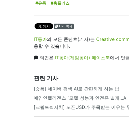
#유통
#홈플러스
URL 복사
IT동아
의 모든 콘텐츠(기사)는
Creative 
용할 수 있습니다.
의견은
IT동아(게임동아) 페이스북
에서 덧글
관련 기사
[숏폼] 네이버 검색 AI로 간편하게 하는 법
에임인텔리전스 “모델 성능과 안전은 별개…AI
[크립토퀵서치] 오픈USD가 주목받는 이유는 