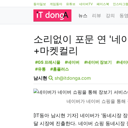
동아일보
게임동아
유튜브
네이버TV
페이스북
인스타그
뉴스
리뷰
강의
동
소리없이 포문 연 '네이
+마켓컬리
#GS 프레시몰
#네이버
#네이버 장보기
#네이
#유통
#홈플러스
남시현
sh@itdonga.com
네이버가 네이버 쇼핑을 통해 
[IT동아 남시현 기자] 네이버가 ‘동네시장
달 시장에 진출한다. 네이버 쇼핑 동네시장 