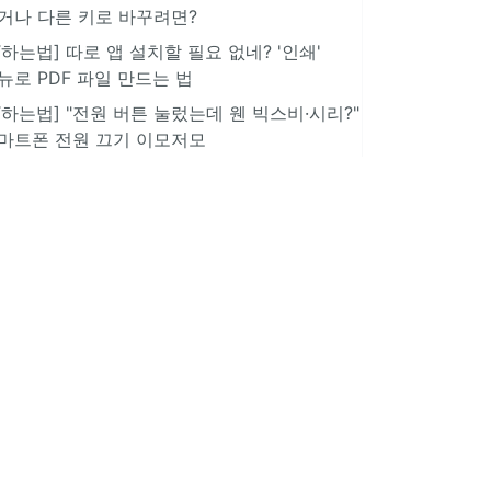
거나 다른 키로 바꾸려면?
IT하는법] 따로 앱 설치할 필요 없네? '인쇄'
뉴로 PDF 파일 만드는 법
IT하는법] "전원 버튼 눌렀는데 웬 빅스비·시리?"
마트폰 전원 끄기 이모저모