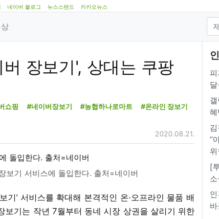
램
네이버 블로그
뉴스스탠드
카카오뉴스
영상
인
버 장보기', 상대는 쿠팡
피
달
갤
버쇼핑
#네이버장보기
#농협하나로마트
#온라인 장보기
혜
김
2020.08.21.
“
위
[
장보기 서비스에 돌입한다. 출처=네이버
소
인
 장보기’ 서비스를 확대해 본격적인 온·오프라인 물품 배
바
장보기는 작년 7월부터 동네 시장 상권을 살리기 위한