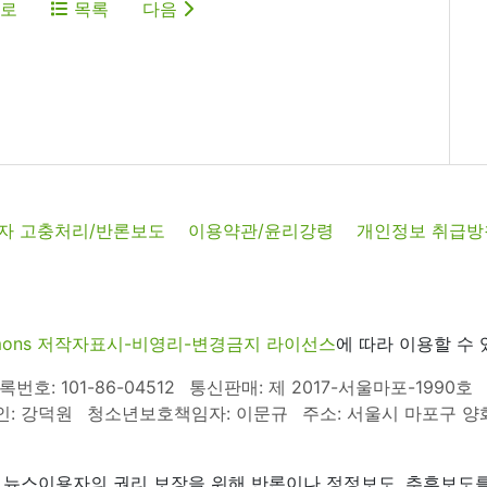
로
목록
다음
자 고충처리/반론보도
이용약관/윤리강령
개인정보 취급방
commons 저작자표시-비영리-변경금지 라이선스
에 따라 이용할 수 
호: 101-86-04512
통신판매: 제 2017-서울마포-1990호
인: 강덕원
청소년보호책임자: 이문규
주소: 서울시 마포구 양화로
 뉴스이용자의 권리 보장을 위해 반론이나 정정보도, 추후보도를