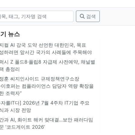
검색
기 뉴스
지컬 AI 강국 도약 선언한 대한민국, 목표
성하려면 앞서간 국가의 사례들에 주목해야
럭시 Z 폴드8·플립8 자급제 사전예약, 채널별
택 총정리
정훈 씨지인사이드 규제정책연구소장
아이호퍼는 컴플라이언스 담당자 역량 확장을
한 조력자”
투자를IT다] 2026년 7월 4주차 IT기업 주요
식과 시장 전망
간과 AI, 화이트 해커 맞대결...보안 패러다임
꾼 ‘코드게이트 2026’