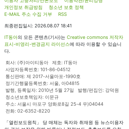
이용자 고충처리/반론보도
이용약관/윤리강령
개인정보 취급방침
청소년 보호 정책
E-MAIL 주소 수집 거부
RSS
최종편집일시: 2026.08.07 18:41
IT동아
의 모든 콘텐츠(기사)는
Creative commons 저작자
표시-비영리-변경금지 라이선스
에 따라 이용할 수 있습니
다.
회사: (주)아이티동아
제호: IT동아
사업자등록번호: 101-86-04512
통신판매: 제 2017-서울마포-1990호
정기간행물등록번호: 서울, 아04815
발행, 등록일자: 2010년 5월 27일
발행/편집인: 강덕원
청소년보호책임자: 이문규
주소: 서울시 마포구 양화로8길 25-4 우)04044
전화: 02-6352-8220
「열린보도원칙」 당 매체는 독자와 취재원 등 뉴스이용자