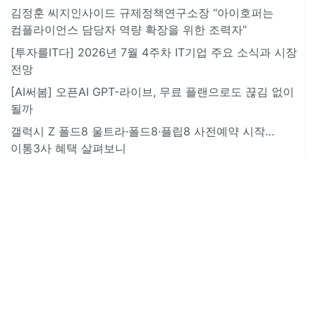
김정훈 씨지인사이드 규제정책연구소장 “아이호퍼는
컴플라이언스 담당자 역량 확장을 위한 조력자”
[투자를IT다] 2026년 7월 4주차 IT기업 주요 소식과 시장
전망
[AI써봄] 오픈AI GPT-라이브, 무료 플랜으로도 끊김 없이
될까
갤럭시 Z 폴드8 울트라·폴드8·플립8 사전예약 시작…
이통3사 혜택 살펴보니