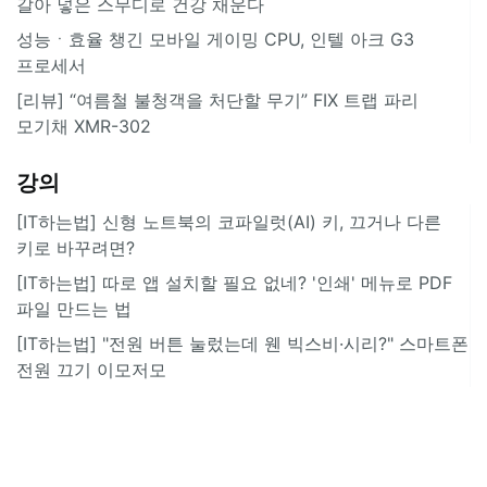
갈아 넣은 스무디로 건강 채운다
성능ㆍ효율 챙긴 모바일 게이밍 CPU, 인텔 아크 G3
프로세서
[리뷰] “여름철 불청객을 처단할 무기” FIX 트랩 파리
모기채 XMR-302
강의
[IT하는법] 신형 노트북의 코파일럿(AI) 키, 끄거나 다른
키로 바꾸려면?
[IT하는법] 따로 앱 설치할 필요 없네? '인쇄' 메뉴로 PDF
파일 만드는 법
[IT하는법] "전원 버튼 눌렀는데 웬 빅스비·시리?" 스마트폰
전원 끄기 이모저모