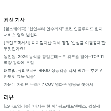
최신 기사
[헬스케어픽] "협업부터 인수까지" 로킷·인클루디드·힌지,
서비스 영역 넓힌다
[크립토퀵서치] 디지털자산 과세 쟁점 ‘손실금 이월공제’란
무엇인가요?
농진원, 2026 농식품 창업콘테스트 워크숍 열어···TOP 11
역량 강화에 초점
래블업, 퓨리오사AI RNGD 성능검증 백서 발간··· '추론 AI
반도체 효율 입증'
가운데 자리면 무조건? CGV 영화관 명당을 찾아서
리뷰
[스타트업리뷰] "마시는 한 끼" 씨드에프앤에스, 껍질째