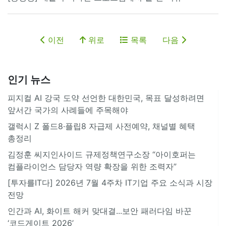
이전
위로
목록
다음
인기 뉴스
피지컬 AI 강국 도약 선언한 대한민국, 목표 달성하려면
앞서간 국가의 사례들에 주목해야
갤럭시 Z 폴드8·플립8 자급제 사전예약, 채널별 혜택
총정리
김정훈 씨지인사이드 규제정책연구소장 “아이호퍼는
컴플라이언스 담당자 역량 확장을 위한 조력자”
[투자를IT다] 2026년 7월 4주차 IT기업 주요 소식과 시장
전망
인간과 AI, 화이트 해커 맞대결...보안 패러다임 바꾼
‘코드게이트 2026’