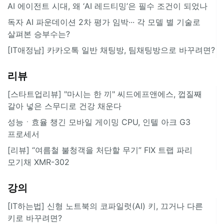
AI 에이전트 시대, 왜 ‘AI 레드티밍’은 필수 조건이 되었나
독자 AI 파운데이션 2차 평가 임박··· 각 모델 별 기술로
살펴본 승부수는?
[IT애정남] 카카오톡 일반 채팅방, 팀채팅방으로 바꾸려면?
리뷰
[스타트업리뷰] "마시는 한 끼" 씨드에프앤에스, 껍질째
갈아 넣은 스무디로 건강 채운다
성능ㆍ효율 챙긴 모바일 게이밍 CPU, 인텔 아크 G3
프로세서
[리뷰] “여름철 불청객을 처단할 무기” FIX 트랩 파리
모기채 XMR-302
강의
[IT하는법] 신형 노트북의 코파일럿(AI) 키, 끄거나 다른
키로 바꾸려면?