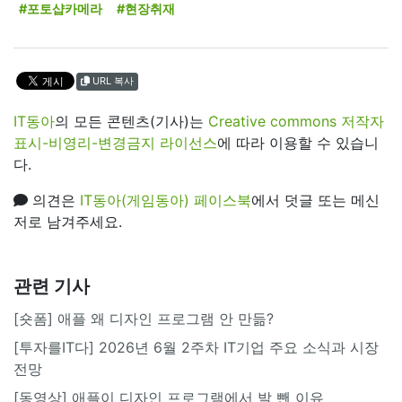
#포토샵카메라
#현장취재
URL 복사
IT동아
의 모든 콘텐츠(기사)는
Creative commons 저작자
표시-비영리-변경금지 라이선스
에 따라 이용할 수 있습니
다.
의견은
IT동아(게임동아) 페이스북
에서 덧글 또는 메신
저로 남겨주세요.
관련 기사
[숏폼] 애플 왜 디자인 프로그램 안 만듦?
[투자를IT다] 2026년 6월 2주차 IT기업 주요 소식과 시장
전망
[동영상] 애플이 디자인 프로그램에서 발 뺀 이유