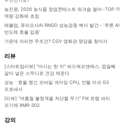
농진원, 2026 농식품 창업콘테스트 워크숍 열어···TOP 11
역량 강화에 초점
래블업, 퓨리오사AI RNGD 성능검증 백서 발간··· '추론 AI
반도체 효율 입증'
가운데 자리면 무조건? CGV 영화관 명당을 찾아서
리뷰
[스타트업리뷰] "마시는 한 끼" 씨드에프앤에스, 껍질째
갈아 넣은 스무디로 건강 채운다
성능ㆍ효율 챙긴 모바일 게이밍 CPU, 인텔 아크 G3
프로세서
[리뷰] “여름철 불청객을 처단할 무기” FIX 트랩 파리
모기채 XMR-302
강의