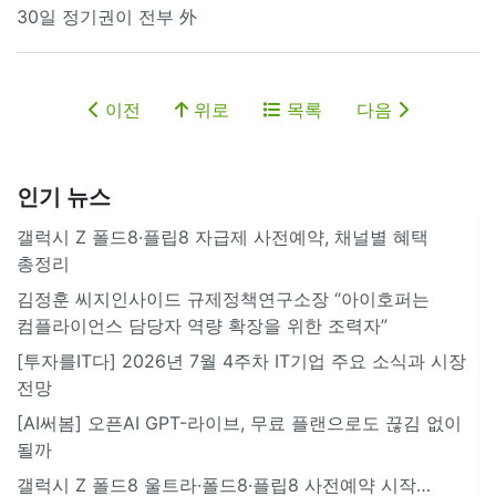
30일 정기권이 전부 外
이전
위로
목록
다음
인기 뉴스
갤럭시 Z 폴드8·플립8 자급제 사전예약, 채널별 혜택
총정리
김정훈 씨지인사이드 규제정책연구소장 “아이호퍼는
컴플라이언스 담당자 역량 확장을 위한 조력자”
[투자를IT다] 2026년 7월 4주차 IT기업 주요 소식과 시장
전망
[AI써봄] 오픈AI GPT-라이브, 무료 플랜으로도 끊김 없이
될까
갤럭시 Z 폴드8 울트라·폴드8·플립8 사전예약 시작…