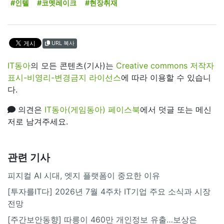
#인텔
#코멧레이크
#현장취재
URL 복사
IT동아
의 모든 콘텐츠(기사)는
Creative commons 저작자
표시-비영리-변경금지 라이선스
에 따라 이용할 수 있습니
다.
의견은
IT동아(게임동아) 페이스북
에서 덧글 또는 메신
저로 남겨주세요.
관련 기사
피지컬 AI 시대, 엣지 플랫폼이 중요한 이유
[투자를IT다] 2026년 7월 4주차 IT기업 주요 소식과 시장
전망
[주간보안동향] 따릉이 460만 개인정보 유출…보상은