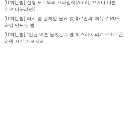
[IT하는법] 신형 노트북의 코파일럿(AI) 키, 끄거나 다른
키로 바꾸려면?
[IT하는법] 따로 앱 설치할 필요 없네? '인쇄' 메뉴로 PDF
파일 만드는 법
[IT하는법] "전원 버튼 눌렀는데 웬 빅스비·시리?" 스마트폰
전원 끄기 이모저모