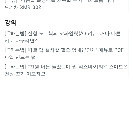
모기채 XMR-302
강의
[IT하는법] 신형 노트북의 코파일럿(AI) 키, 끄거나 다른
키로 바꾸려면?
[IT하는법] 따로 앱 설치할 필요 없네? '인쇄' 메뉴로 PDF
파일 만드는 법
[IT하는법] "전원 버튼 눌렀는데 웬 빅스비·시리?" 스마트폰
전원 끄기 이모저모