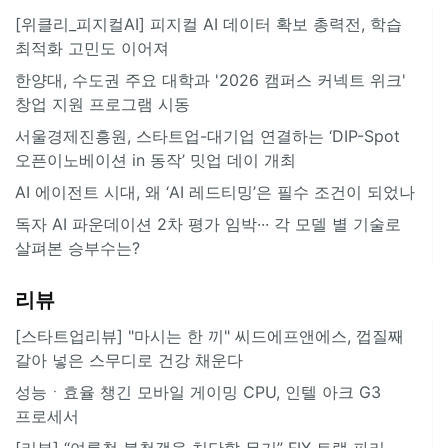
[위클리_피지컬AI] 피지컬 AI 데이터 확보 총력전, 학습
최적화 고민도 이어져
한양대, 수도권 주요 대학과 '2026 캠퍼스 커넥트 위크'
창업 지원 프로그램 시동
서울경제진흥원, 스타트업-대기업 연결하는 ‘DIP-Spot
오픈이노베이션 in 동작’ 밋업 데이 개최
AI 에이전트 시대, 왜 ‘AI 레드티밍’은 필수 조건이 되었나
독자 AI 파운데이션 2차 평가 임박··· 각 모델 별 기술로
살펴본 승부수는?
리뷰
[스타트업리뷰] "마시는 한 끼" 씨드에프앤에스, 껍질째
갈아 넣은 스무디로 건강 채운다
성능ㆍ효율 챙긴 모바일 게이밍 CPU, 인텔 아크 G3
프로세서
[리뷰] “여름철 불청객을 처단할 무기” FIX 트랩 파리