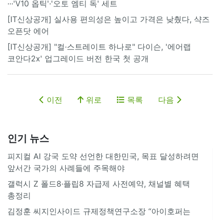
···'V10 옵틱'·'오토 엠티 독' 세트
[IT신상공개] 실사용 편의성은 높이고 가격은 낮췄다, 샥즈
오픈닷 에어
[IT신상공개] "컬·스트레이트 하나로" 다이슨, '에어랩
코안다2x' 업그레이드 버전 한국 첫 공개
이전
위로
목록
다음
인기 뉴스
피지컬 AI 강국 도약 선언한 대한민국, 목표 달성하려면
앞서간 국가의 사례들에 주목해야
갤럭시 Z 폴드8·플립8 자급제 사전예약, 채널별 혜택
총정리
김정훈 씨지인사이드 규제정책연구소장 “아이호퍼는