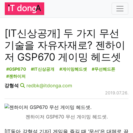
[IT신상공개] 두 가지 무선
기술을 자유자재로? 젠하이
저 GSP670 게이밍 헤드셋
#GSP670
#IT신상공개
#게이밍헤드셋
#무선헤드폰
#젠하이저
강형석
redbk@itdonga.com
2019.07.26.
젠하이저 GSP670 무선 게이밍 헤드셋.
[IT동아 강형석 기자] 게임을 즐길 때 ‘무선’은 대체로 끔