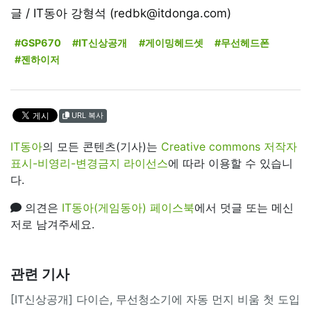
글 / IT동아 강형석 (redbk@itdonga.com)
#GSP670
#IT신상공개
#게이밍헤드셋
#무선헤드폰
#젠하이저
URL 복사
IT동아
의 모든 콘텐츠(기사)는
Creative commons 저작자
표시-비영리-변경금지 라이선스
에 따라 이용할 수 있습니
다.
의견은
IT동아(게임동아) 페이스북
에서 덧글 또는 메신
저로 남겨주세요.
관련 기사
[IT신상공개] 다이슨, 무선청소기에 자동 먼지 비움 첫 도입