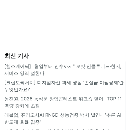
최신 기사
[헬스케어픽] "협업부터 인수까지" 로킷·인클루디드·힌지,
서비스 영역 넓힌다
[크립토퀵서치] 디지털자산 과세 쟁점 ‘손실금 이월공제’란
무엇인가요?
농진원, 2026 농식품 창업콘테스트 워크숍 열어···TOP 11
역량 강화에 초점
래블업, 퓨리오사AI RNGD 성능검증 백서 발간··· '추론 AI
반도체 효율 입증'