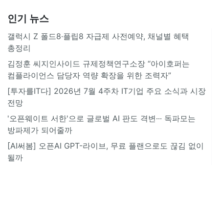
인기 뉴스
갤럭시 Z 폴드8·플립8 자급제 사전예약, 채널별 혜택
총정리
김정훈 씨지인사이드 규제정책연구소장 “아이호퍼는
컴플라이언스 담당자 역량 확장을 위한 조력자”
[투자를IT다] 2026년 7월 4주차 IT기업 주요 소식과 시장
전망
'오픈웨이트 서한'으로 글로벌 AI 판도 격변··· 독파모는
방파제가 되어줄까
[AI써봄] 오픈AI GPT-라이브, 무료 플랜으로도 끊김 없이
될까