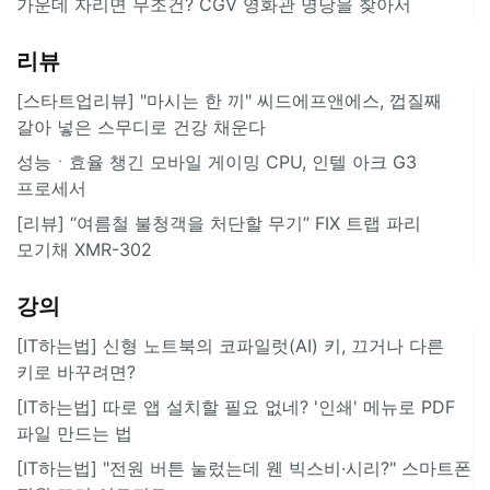
가운데 자리면 무조건? CGV 영화관 명당을 찾아서
리뷰
[스타트업리뷰] "마시는 한 끼" 씨드에프앤에스, 껍질째
갈아 넣은 스무디로 건강 채운다
성능ㆍ효율 챙긴 모바일 게이밍 CPU, 인텔 아크 G3
프로세서
[리뷰] “여름철 불청객을 처단할 무기” FIX 트랩 파리
모기채 XMR-302
강의
[IT하는법] 신형 노트북의 코파일럿(AI) 키, 끄거나 다른
키로 바꾸려면?
[IT하는법] 따로 앱 설치할 필요 없네? '인쇄' 메뉴로 PDF
파일 만드는 법
[IT하는법] "전원 버튼 눌렀는데 웬 빅스비·시리?" 스마트폰