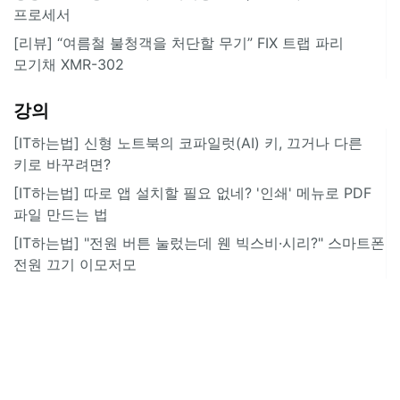
프로세서
[리뷰] “여름철 불청객을 처단할 무기” FIX 트랩 파리
모기채 XMR-302
강의
[IT하는법] 신형 노트북의 코파일럿(AI) 키, 끄거나 다른
키로 바꾸려면?
[IT하는법] 따로 앱 설치할 필요 없네? '인쇄' 메뉴로 PDF
파일 만드는 법
[IT하는법] "전원 버튼 눌렀는데 웬 빅스비·시리?" 스마트폰
전원 끄기 이모저모