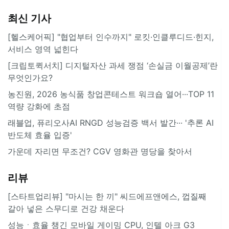
최신 기사
[헬스케어픽] "협업부터 인수까지" 로킷·인클루디드·힌지,
서비스 영역 넓힌다
[크립토퀵서치] 디지털자산 과세 쟁점 ‘손실금 이월공제’란
무엇인가요?
농진원, 2026 농식품 창업콘테스트 워크숍 열어···TOP 11
역량 강화에 초점
래블업, 퓨리오사AI RNGD 성능검증 백서 발간··· '추론 AI
반도체 효율 입증'
가운데 자리면 무조건? CGV 영화관 명당을 찾아서
리뷰
[스타트업리뷰] "마시는 한 끼" 씨드에프앤에스, 껍질째
갈아 넣은 스무디로 건강 채운다
성능ㆍ효율 챙긴 모바일 게이밍 CPU, 인텔 아크 G3