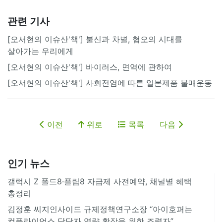
관련 기사
[오서현의 이슈산'책'] 불신과 차별, 혐오의 시대를
살아가는 우리에게
[오서현의 이슈산'책'] 바이러스, 면역에 관하여
[오서현의 이슈산'책'] 사회전염에 따른 일본제품 불매운동
이전
위로
목록
다음
인기 뉴스
갤럭시 Z 폴드8·플립8 자급제 사전예약, 채널별 혜택
총정리
김정훈 씨지인사이드 규제정책연구소장 “아이호퍼는
컴플라이언스 담당자 역량 확장을 위한 조력자”