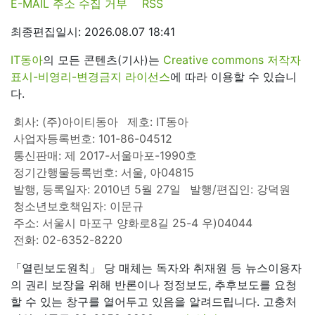
E-MAIL 주소 수집 거부
RSS
최종편집일시: 2026.08.07 18:41
IT동아
의 모든 콘텐츠(기사)는
Creative commons 저작자
표시-비영리-변경금지 라이선스
에 따라 이용할 수 있습니
다.
회사: (주)아이티동아
제호: IT동아
사업자등록번호: 101-86-04512
통신판매: 제 2017-서울마포-1990호
정기간행물등록번호: 서울, 아04815
발행, 등록일자: 2010년 5월 27일
발행/편집인: 강덕원
청소년보호책임자: 이문규
주소: 서울시 마포구 양화로8길 25-4 우)04044
전화: 02-6352-8220
「열린보도원칙」 당 매체는 독자와 취재원 등 뉴스이용자
의 권리 보장을 위해 반론이나 정정보도, 추후보도를 요청
할 수 있는 창구를 열어두고 있음을 알려드립니다. 고충처