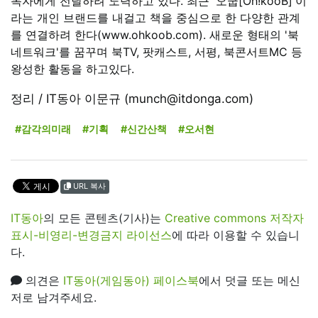
독자에게 전달하려 노력하고 있다. 최근 '오쿱[Oh!kooB]'이
라는 개인 브랜드를 내걸고 책을 중심으로 한 다양한 관계
를 연결하려 한다(www.ohkoob.com). 새로운 형태의 '북
네트워크'를 꿈꾸며 북TV, 팟캐스트, 서평, 북콘서트MC 등
왕성한 활동을 하고있다.
정리 / IT동아 이문규 (munch@itdonga.com)
#감각의미래
#기획
#신간산책
#오서현
URL 복사
IT동아
의 모든 콘텐츠(기사)는
Creative commons 저작자
표시-비영리-변경금지 라이선스
에 따라 이용할 수 있습니
다.
의견은
IT동아(게임동아) 페이스북
에서 덧글 또는 메신
저로 남겨주세요.