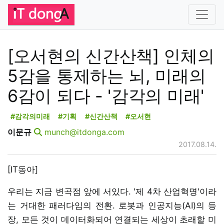
[오서현의 신간산책] 인체의
5감을 통제하는 뇌, 미래의
6감이 되다 - '감각의 미래'
#감각의미래
#기획
#신간산책
#오서현
이문규
munch@itdonga.com
2017.08.14.
[IT동아]
우리는 지금 변곡점 앞에 서있다. '제 4차 산업혁명'이라
는 거대한 패러다임의 전환. 로봇과 인공지능(AI)의 등
장, 모든 것이 데이터화되어 연결되는 세상이 초래할 미