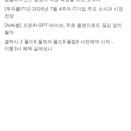
[투자를IT다] 2026년 7월 4주차 IT기업 주요 소식과 시장
전망
[AI써봄] 오픈AI GPT-라이브, 무료 플랜으로도 끊김 없이
될까
갤럭시 Z 폴드8 울트라·폴드8·플립8 사전예약 시작…
이통3사 혜택 살펴보니