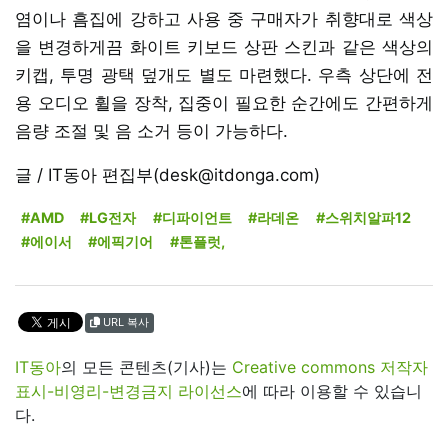
염이나 흠집에 강하고 사용 중 구매자가 취향대로 색상
을 변경하게끔 화이트 키보드 상판 스킨과 같은 색상의
키캡, 투명 광택 덮개도 별도 마련했다. 우측 상단에 전
용 오디오 휠을 장착, 집중이 필요한 순간에도 간편하게
음량 조절 및 음 소거 등이 가능하다.
글 / IT동아 편집부(desk@itdonga.com)
#AMD
#LG전자
#디파이언트
#라데온
#스위치알파12
#에이서
#에픽기어
#톤플럿,
URL 복사
IT동아
의 모든 콘텐츠(기사)는
Creative commons 저작자
표시-비영리-변경금지 라이선스
에 따라 이용할 수 있습니
다.