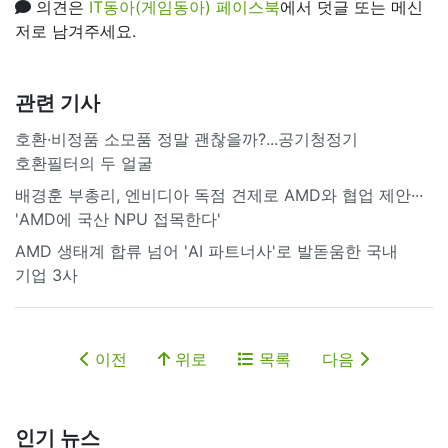
의견은
IT동아(게임동아) 페이스북
에서 덧글 또는 메신
저로 남겨주세요.
관련 기사
호환·비정품 소모품 정말 괜찮을까?...공기청정기
호환필터의 두 얼굴
배경훈 부총리, 엔비디아 독점 견제로 AMD와 협업 제안···
'AMD에 국산 NPU 접목한다'
AMD 생태계 합류 넘어 'AI 파트너사'로 발돋움한 국내
기업 3사
이전
위로
목록
다음
인기 뉴스