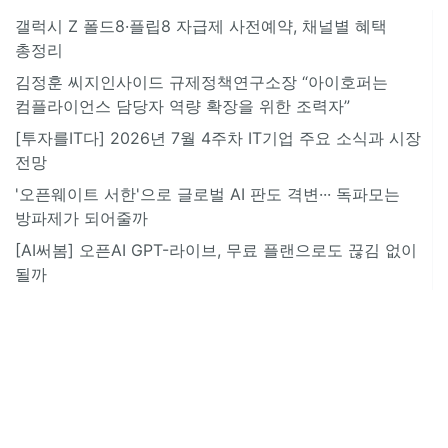
갤럭시 Z 폴드8·플립8 자급제 사전예약, 채널별 혜택
총정리
김정훈 씨지인사이드 규제정책연구소장 “아이호퍼는
컴플라이언스 담당자 역량 확장을 위한 조력자”
[투자를IT다] 2026년 7월 4주차 IT기업 주요 소식과 시장
전망
'오픈웨이트 서한'으로 글로벌 AI 판도 격변··· 독파모는
방파제가 되어줄까
[AI써봄] 오픈AI GPT-라이브, 무료 플랜으로도 끊김 없이
될까