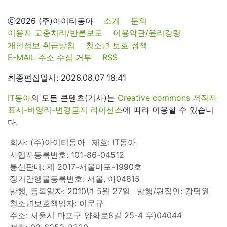
ⓒ2026 (주)아이티동아
소개
문의
이용자 고충처리/반론보도
이용약관/윤리강령
개인정보 취급방침
청소년 보호 정책
E-MAIL 주소 수집 거부
RSS
최종편집일시: 2026.08.07 18:41
IT동아
의 모든 콘텐츠(기사)는
Creative commons 저작자
표시-비영리-변경금지 라이선스
에 따라 이용할 수 있습니
다.
회사: (주)아이티동아
제호: IT동아
사업자등록번호: 101-86-04512
통신판매: 제 2017-서울마포-1990호
정기간행물등록번호: 서울, 아04815
발행, 등록일자: 2010년 5월 27일
발행/편집인: 강덕원
청소년보호책임자: 이문규
주소: 서울시 마포구 양화로8길 25-4 우)04044