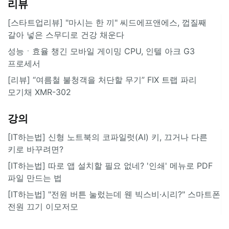
리뷰
[스타트업리뷰] "마시는 한 끼" 씨드에프앤에스, 껍질째
갈아 넣은 스무디로 건강 채운다
성능ㆍ효율 챙긴 모바일 게이밍 CPU, 인텔 아크 G3
프로세서
[리뷰] “여름철 불청객을 처단할 무기” FIX 트랩 파리
모기채 XMR-302
강의
[IT하는법] 신형 노트북의 코파일럿(AI) 키, 끄거나 다른
키로 바꾸려면?
[IT하는법] 따로 앱 설치할 필요 없네? '인쇄' 메뉴로 PDF
파일 만드는 법
[IT하는법] "전원 버튼 눌렀는데 웬 빅스비·시리?" 스마트폰
전원 끄기 이모저모