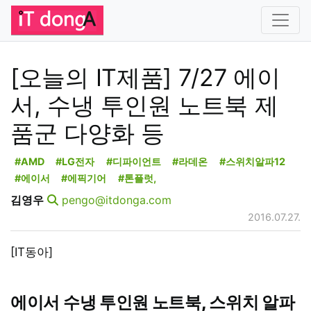
[오늘의 IT제품] 7/27 에이
서, 수냉 투인원 노트북 제
품군 다양화 등
#AMD
#LG전자
#디파이언트
#라데온
#스위치알파12
#에이서
#에픽기어
#톤플럿,
김영우
pengo@itdonga.com
2016.07.27.
[IT동아]
에이서 수냉 투인원 노트북, 스위치 알파