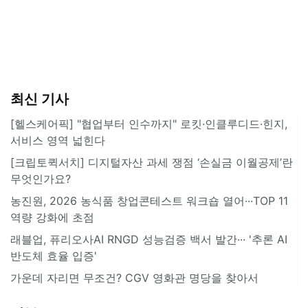
최신 기사
[헬스케어픽] "협업부터 인수까지" 로킷·인클루디드·힌지,
서비스 영역 넓힌다
[크립토퀵서치] 디지털자산 과세 쟁점 ‘손실금 이월공제’란
무엇인가요?
농진원, 2026 농식품 창업콘테스트 워크숍 열어···TOP 11
역량 강화에 초점
래블업, 퓨리오사AI RNGD 성능검증 백서 발간··· '추론 AI
반도체 효율 입증'
가운데 자리면 무조건? CGV 영화관 명당을 찾아서