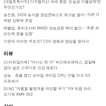
[크립토퀵서치] 디지털자산 과세 쟁점 ‘손실금 이월공제’란
무엇인가요?
농진원, 2026 농식품 창업콘테스트 워크숍 열어···TOP 11
역량 강화에 초점
래블업, 퓨리오사AI RNGD 성능검증 백서 발간··· '추론 AI
반도체 효율 입증'
가운데 자리면 무조건? CGV 영화관 명당을 찾아서
리뷰
[스타트업리뷰] "마시는 한 끼" 씨드에프앤에스, 껍질째
갈아 넣은 스무디로 건강 채운다
성능ㆍ효율 챙긴 모바일 게이밍 CPU, 인텔 아크 G3
프로세서
[리뷰] “여름철 불청객을 처단할 무기” FIX 트랩 파리
모기채 XMR-302