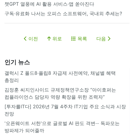
챗GPT 열풍에 AI 활용 서비스·앱 쏟아진다
구독·유료화 나서는 오피스 소프트웨어, 국내외 추세는?
이전
위로
목록
다음
인기 뉴스
갤럭시 Z 폴드8·플립8 자급제 사전예약, 채널별 혜택
총정리
김정훈 씨지인사이드 규제정책연구소장 “아이호퍼는
컴플라이언스 담당자 역량 확장을 위한 조력자”
[투자를IT다] 2026년 7월 4주차 IT기업 주요 소식과 시장
전망
'오픈웨이트 서한'으로 글로벌 AI 판도 격변··· 독파모는
방파제가 되어줄까