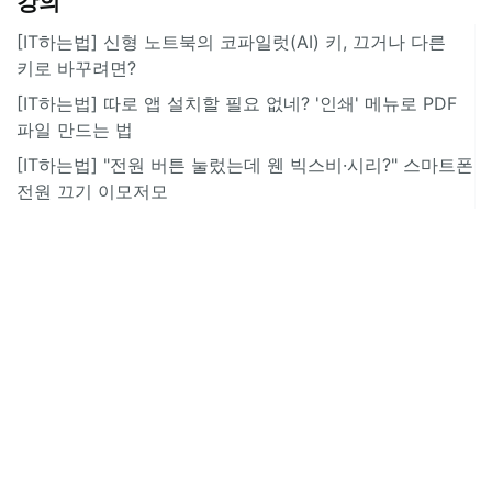
강의
[IT하는법] 신형 노트북의 코파일럿(AI) 키, 끄거나 다른
키로 바꾸려면?
[IT하는법] 따로 앱 설치할 필요 없네? '인쇄' 메뉴로 PDF
파일 만드는 법
[IT하는법] "전원 버튼 눌렀는데 웬 빅스비·시리?" 스마트폰
전원 끄기 이모저모