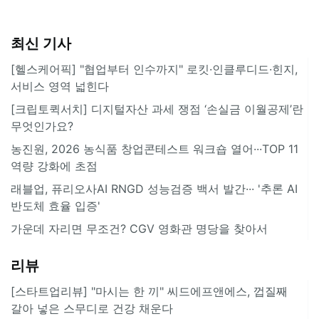
최신 기사
[헬스케어픽] "협업부터 인수까지" 로킷·인클루디드·힌지,
서비스 영역 넓힌다
[크립토퀵서치] 디지털자산 과세 쟁점 ‘손실금 이월공제’란
무엇인가요?
농진원, 2026 농식품 창업콘테스트 워크숍 열어···TOP 11
역량 강화에 초점
래블업, 퓨리오사AI RNGD 성능검증 백서 발간··· '추론 AI
반도체 효율 입증'
가운데 자리면 무조건? CGV 영화관 명당을 찾아서
리뷰
[스타트업리뷰] "마시는 한 끼" 씨드에프앤에스, 껍질째
갈아 넣은 스무디로 건강 채운다