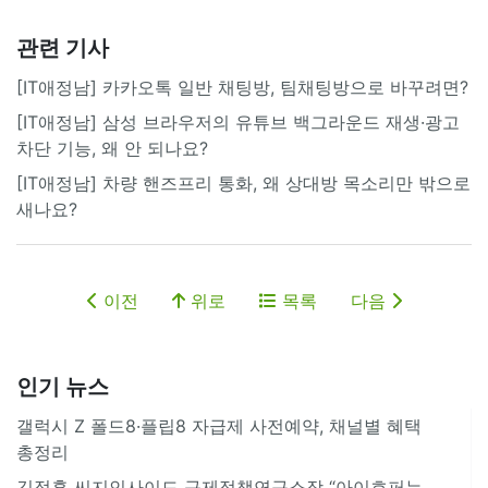
관련 기사
[IT애정남] 카카오톡 일반 채팅방, 팀채팅방으로 바꾸려면?
[IT애정남] 삼성 브라우저의 유튜브 백그라운드 재생·광고
차단 기능, 왜 안 되나요?
[IT애정남] 차량 핸즈프리 통화, 왜 상대방 목소리만 밖으로
새나요?
이전
위로
목록
다음
인기 뉴스
갤럭시 Z 폴드8·플립8 자급제 사전예약, 채널별 혜택
총정리
김정훈 씨지인사이드 규제정책연구소장 “아이호퍼는