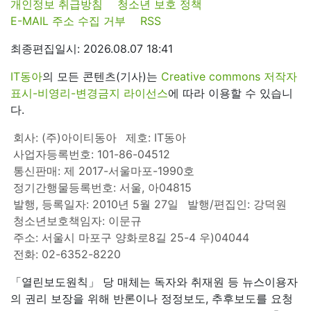
개인정보 취급방침
청소년 보호 정책
E-MAIL 주소 수집 거부
RSS
최종편집일시: 2026.08.07 18:41
IT동아
의 모든 콘텐츠(기사)는
Creative commons 저작자
표시-비영리-변경금지 라이선스
에 따라 이용할 수 있습니
다.
회사: (주)아이티동아
제호: IT동아
사업자등록번호: 101-86-04512
통신판매: 제 2017-서울마포-1990호
정기간행물등록번호: 서울, 아04815
발행, 등록일자: 2010년 5월 27일
발행/편집인: 강덕원
청소년보호책임자: 이문규
주소: 서울시 마포구 양화로8길 25-4 우)04044
전화: 02-6352-8220
「열린보도원칙」 당 매체는 독자와 취재원 등 뉴스이용자
의 권리 보장을 위해 반론이나 정정보도, 추후보도를 요청