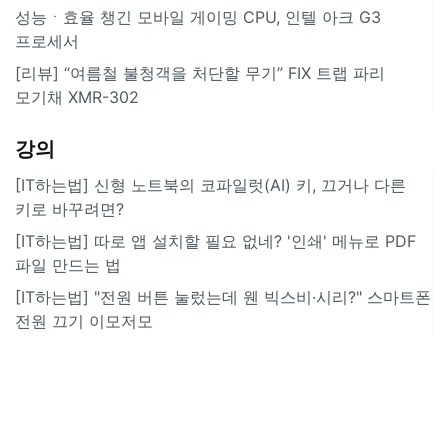
성능ㆍ효율 챙긴 모바일 게이밍 CPU, 인텔 아크 G3
프로세서
[리뷰] “여름철 불청객을 처단할 무기” FIX 트랩 파리
모기채 XMR-302
강의
[IT하는법] 신형 노트북의 코파일럿(AI) 키, 끄거나 다른
키로 바꾸려면?
[IT하는법] 따로 앱 설치할 필요 없네? '인쇄' 메뉴로 PDF
파일 만드는 법
[IT하는법] "전원 버튼 눌렀는데 웬 빅스비·시리?" 스마트폰
전원 끄기 이모저모