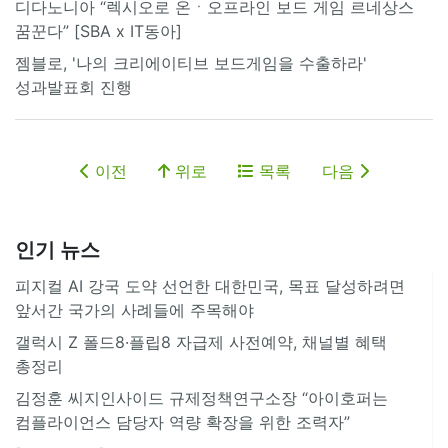
디다노니아 “렉시오로 온ㆍ오프라인 보드 게임 르네상스
꿈꾼다” [SBA x IT동아]
젬블로, '나의 크리에이티브 보드게임을 수출하라'
성과발표회 진행
이전
위로
목록
다음
인기 뉴스
피지컬 AI 강국 도약 선언한 대한민국, 목표 달성하려면
앞서간 국가의 사례들에 주목해야
갤럭시 Z 폴드8·플립8 자급제 사전예약, 채널별 혜택
총정리
김정훈 씨지인사이드 규제정책연구소장 “아이호퍼는
컴플라이언스 담당자 역량 확장을 위한 조력자”