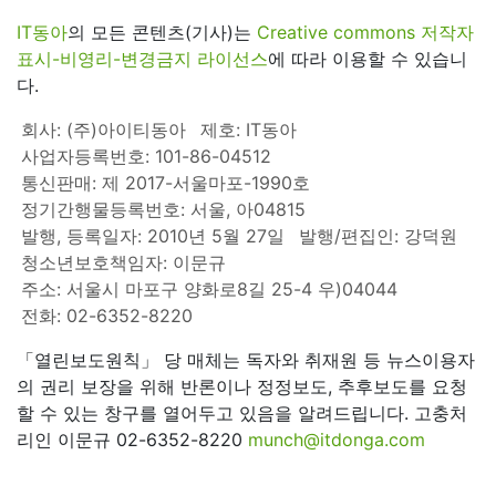
IT동아
의 모든 콘텐츠(기사)는
Creative commons 저작자
표시-비영리-변경금지 라이선스
에 따라 이용할 수 있습니
다.
회사: (주)아이티동아
제호: IT동아
사업자등록번호: 101-86-04512
통신판매: 제 2017-서울마포-1990호
정기간행물등록번호: 서울, 아04815
발행, 등록일자: 2010년 5월 27일
발행/편집인: 강덕원
청소년보호책임자: 이문규
주소: 서울시 마포구 양화로8길 25-4 우)04044
전화: 02-6352-8220
「열린보도원칙」 당 매체는 독자와 취재원 등 뉴스이용자
의 권리 보장을 위해 반론이나 정정보도, 추후보도를 요청
할 수 있는 창구를 열어두고 있음을 알려드립니다. 고충처
리인 이문규 02-6352-8220
munch@itdonga.com