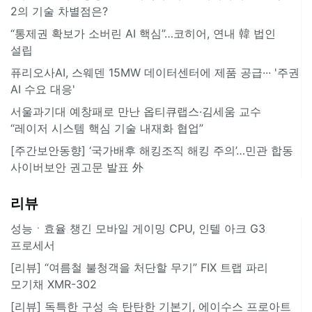
2의 기술 차별점은?
“통제권 확보가 소버린 AI 핵심”…코히어, 연내 韓 법인
설립
퓨리오사AI, 스웨덴 15MW 데이터센터에 제품 공급··· '주권
AI 수요 대응'
서울과기대 예창패로 만난 옵티큐랩스·김세움 교수
“레이저 시스템 핵심 기술 내재화 협업”
[주간보안동향] ‘국가배후 해킹조직 해킹 주의’…민관 합동
사이버보안 권고문 발표 外
리뷰
성능ㆍ효율 챙긴 모바일 게이밍 CPU, 인텔 아크 G3
프로세서
[리뷰] “여름철 불청객을 처단할 무기” FIX 트랩 파리
모기채 XMR-302
[리뷰] 독특한 구성 속 탄탄한 기본기, 에이수스 프로아트