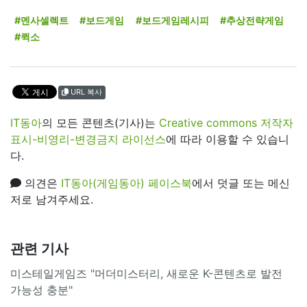
#멘사셀렉트
#보드게임
#보드게임레시피
#추상전략게임
#퀵소
URL 복사
IT동아
의 모든 콘텐츠(기사)는
Creative commons 저작자
표시-비영리-변경금지 라이선스
에 따라 이용할 수 있습니
다.
의견은
IT동아(게임동아) 페이스북
에서 덧글 또는 메신
저로 남겨주세요.
관련 기사
미스테일게임즈 "머더미스터리, 새로운 K-콘텐츠로 발전
가능성 충분"