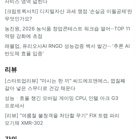
서비스 영역 넓힌다
[크립토퀵서치] 디지털자산 과세 쟁점 ‘손실금 이월공제’란
무엇인가요?
농진원, 2026 농식품 창업콘테스트 워크숍 열어···TOP 11
역량 강화에 초점
래블업, 퓨리오사AI RNGD 성능검증 백서 발간··· '추론 AI
반도체 효율 입증'
리뷰
[스타트업리뷰] "마시는 한 끼" 씨드에프앤에스, 껍질째
갈아 넣은 스무디로 건강 채운다
성능ㆍ효율 챙긴 모바일 게이밍 CPU, 인텔 아크 G3
프로세서
[리뷰] “여름철 불청객을 처단할 무기” FIX 트랩 파리
모기채 XMR-302
강의