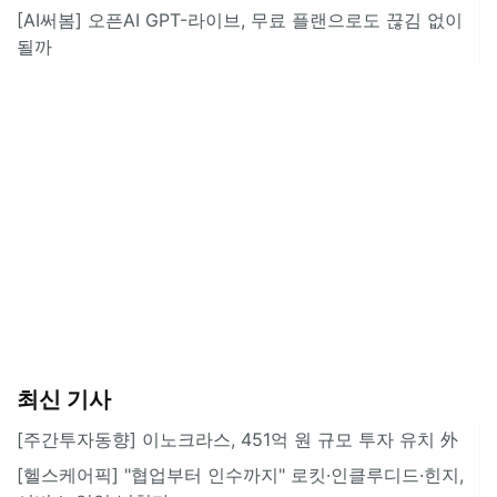
[AI써봄] 오픈AI GPT-라이브, 무료 플랜으로도 끊김 없이
될까
최신 기사
[주간투자동향] 이노크라스, 451억 원 규모 투자 유치 外
[헬스케어픽] "협업부터 인수까지" 로킷·인클루디드·힌지,