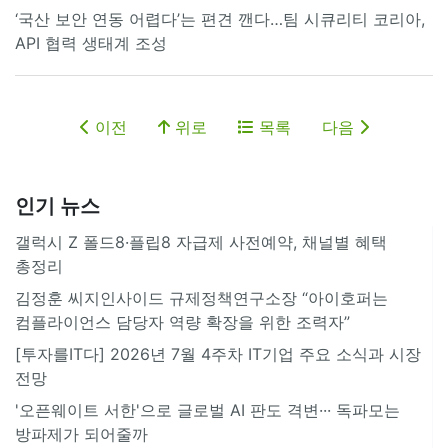
‘국산 보안 연동 어렵다’는 편견 깬다…팀 시큐리티 코리아,
API 협력 생태계 조성
이전
위로
목록
다음
인기 뉴스
갤럭시 Z 폴드8·플립8 자급제 사전예약, 채널별 혜택
총정리
김정훈 씨지인사이드 규제정책연구소장 “아이호퍼는
컴플라이언스 담당자 역량 확장을 위한 조력자”
[투자를IT다] 2026년 7월 4주차 IT기업 주요 소식과 시장
전망
'오픈웨이트 서한'으로 글로벌 AI 판도 격변··· 독파모는
방파제가 되어줄까