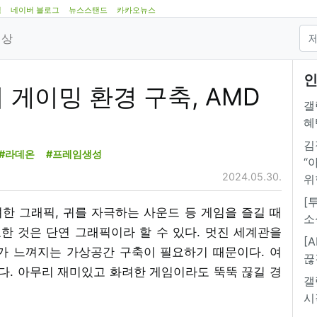
램
네이버 블로그
뉴스스탠드
카카오뉴스
영상
인
비 게이밍 환경 구축, AMD
갤
혜
김
#라데온
#프레임생성
“
2024.05.30.
위
[
화려한 그래픽, 귀를 자극하는 사운드 등 게임을 즐길 때
소
한 것은 단연 그래픽이라 할 수 있다. 멋진 세계관을
[
 느껴지는 가상공간 구축이 필요하기 때문이다. 여
끊
. 아무리 재미있고 화려한 게임이라도 뚝뚝 끊길 경
갤
시