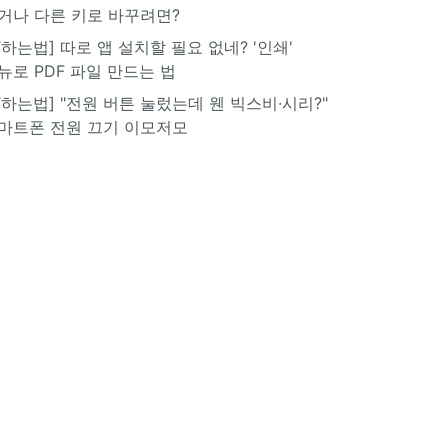
거나 다른 키로 바꾸려면?
IT하는법] 따로 앱 설치할 필요 없네? '인쇄'
뉴로 PDF 파일 만드는 법
IT하는법] "전원 버튼 눌렀는데 웬 빅스비·시리?"
마트폰 전원 끄기 이모저모