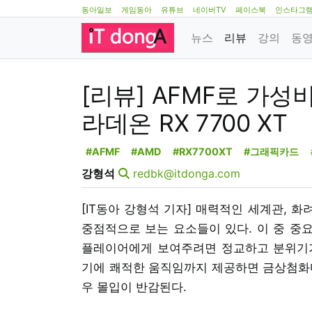
동아일보
게임동아
유튜브
네이버TV
페이스북
인스타그
뉴스
리뷰
강의
동
[리뷰] AFMF로 가성
라데온 RX 7700 XT
#AFMF
#AMD
#RX7700XT
#그래픽카드
강형석
redbk@itdonga.com
[IT동아 강형석 기자] 매력적인 세계관, 
중점적으로 보는 요소들이 있다. 이 중 중요
플레이어에게 보여주려면 정교하고 분위기가
기에 쾌적한 움직임까지 제공하면 금상첨화다
우 몰입이 반감된다.