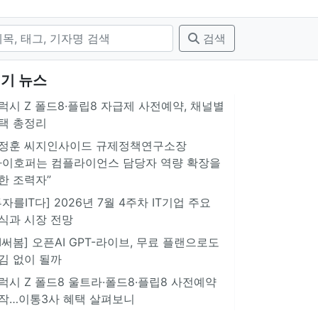
검색
기 뉴스
럭시 Z 폴드8·플립8 자급제 사전예약, 채널별
택 총정리
정훈 씨지인사이드 규제정책연구소장
아이호퍼는 컴플라이언스 담당자 역량 확장을
한 조력자”
투자를IT다] 2026년 7월 4주차 IT기업 주요
식과 시장 전망
AI써봄] 오픈AI GPT-라이브, 무료 플랜으로도
김 없이 될까
럭시 Z 폴드8 울트라·폴드8·플립8 사전예약
작…이통3사 혜택 살펴보니