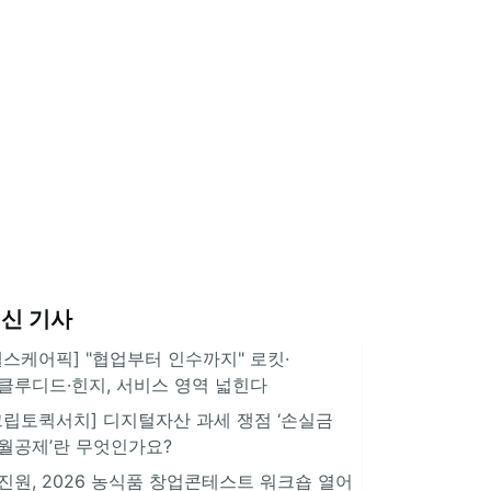
신 기사
헬스케어픽] "협업부터 인수까지" 로킷·
클루디드·힌지, 서비스 영역 넓힌다
크립토퀵서치] 디지털자산 과세 쟁점 ‘손실금
월공제’란 무엇인가요?
진원, 2026 농식품 창업콘테스트 워크숍 열어