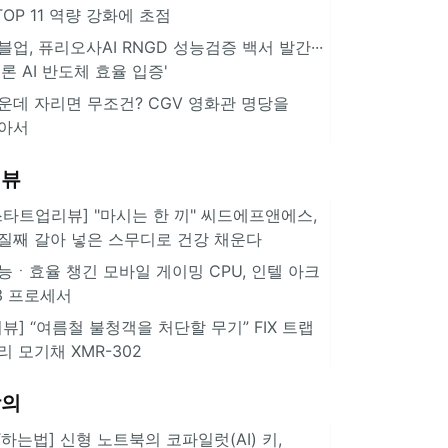
··TOP 11 역량 강화에 초점
블업, 퓨리오사AI RNGD 성능검증 백서 발간···
추론 AI 반도체 효율 입증'
운데 자리면 무조건? CGV 영화관 명당을
아서
리뷰
스타트업리뷰] "마시는 한 끼" 씨드에프앤에스,
질째 갈아 넣은 스무디로 건강 채운다
능ㆍ효율 챙긴 모바일 게이밍 CPU, 인텔 아크
3 프로세서
리뷰] “여름철 불청객을 처단할 무기” FIX 트랩
리 모기채 XMR-302
강의
IT하는법] 신형 노트북의 코파일럿(AI) 키,