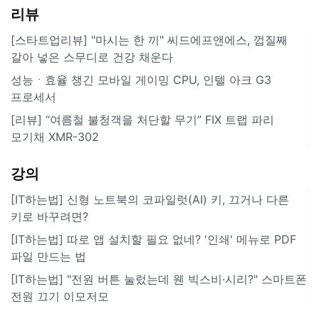
리뷰
[스타트업리뷰] "마시는 한 끼" 씨드에프앤에스, 껍질째
갈아 넣은 스무디로 건강 채운다
성능ㆍ효율 챙긴 모바일 게이밍 CPU, 인텔 아크 G3
프로세서
[리뷰] “여름철 불청객을 처단할 무기” FIX 트랩 파리
모기채 XMR-302
강의
[IT하는법] 신형 노트북의 코파일럿(AI) 키, 끄거나 다른
키로 바꾸려면?
[IT하는법] 따로 앱 설치할 필요 없네? '인쇄' 메뉴로 PDF
파일 만드는 법
[IT하는법] "전원 버튼 눌렀는데 웬 빅스비·시리?" 스마트폰
전원 끄기 이모저모