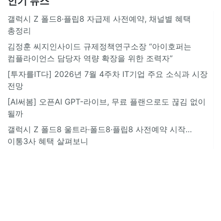
인기 뉴스
갤럭시 Z 폴드8·플립8 자급제 사전예약, 채널별 혜택
총정리
김정훈 씨지인사이드 규제정책연구소장 “아이호퍼는
컴플라이언스 담당자 역량 확장을 위한 조력자”
[투자를IT다] 2026년 7월 4주차 IT기업 주요 소식과 시장
전망
[AI써봄] 오픈AI GPT-라이브, 무료 플랜으로도 끊김 없이
될까
갤럭시 Z 폴드8 울트라·폴드8·플립8 사전예약 시작…
이통3사 혜택 살펴보니