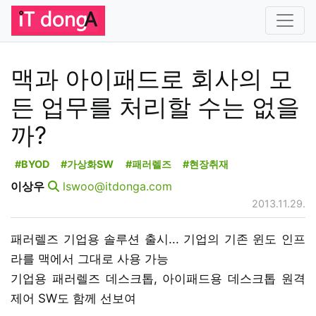
맥과 아이패드로 회사의 모
든 업무를 처리할 수는 없을
까?
#BYOD
#가상화SW
#패러렐즈
#현장취재
이상우
lswoo@itdonga.com
2013.11.29.
패러렐즈 기업용 솔루션 출시... 기업의 기존 윈도 인프
라를 맥에서 그대로 사용 가능
기업용 패러렐즈 데스크톱, 아이패드용 데스크톱 원격
제어 SW도 함께 선보여