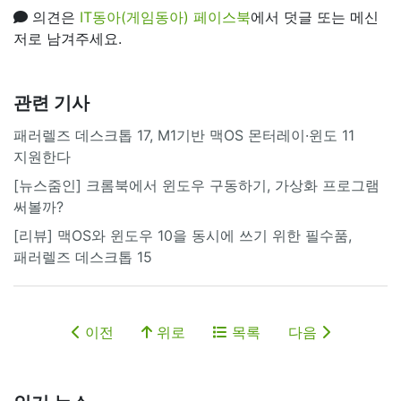
의견은
IT동아(게임동아) 페이스북
에서 덧글 또는 메신
저로 남겨주세요.
관련 기사
패러렐즈 데스크톱 17, M1기반 맥OS 몬터레이·윈도 11
지원한다
[뉴스줌인] 크롬북에서 윈도우 구동하기, 가상화 프로그램
써볼까?
[리뷰] 맥OS와 윈도우 10을 동시에 쓰기 위한 필수품,
패러렐즈 데스크톱 15
이전
위로
목록
다음