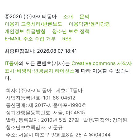
ⓒ2026 (주)아이티동아
소개
문의
이용자 고충처리/반론보도
이용약관/윤리강령
개인정보 취급방침
청소년 보호 정책
E-MAIL 주소 수집 거부
RSS
최종편집일시: 2026.08.07 18:41
IT동아
의 모든 콘텐츠(기사)는
Creative commons 저작자
표시-비영리-변경금지 라이선스
에 따라 이용할 수 있습니
다.
회사: (주)아이티동아
제호: IT동아
사업자등록번호: 101-86-04512
통신판매: 제 2017-서울마포-1990호
정기간행물등록번호: 서울, 아04815
발행, 등록일자: 2010년 5월 27일
발행/편집인: 강덕원
청소년보호책임자: 이문규
주소: 서울시 마포구 양화로8길 25-4 우)04044