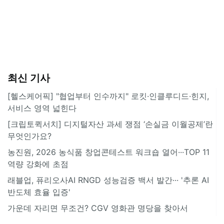
최신 기사
[헬스케어픽] "협업부터 인수까지" 로킷·인클루디드·힌지,
서비스 영역 넓힌다
[크립토퀵서치] 디지털자산 과세 쟁점 ‘손실금 이월공제’란
무엇인가요?
농진원, 2026 농식품 창업콘테스트 워크숍 열어···TOP 11
역량 강화에 초점
래블업, 퓨리오사AI RNGD 성능검증 백서 발간··· '추론 AI
반도체 효율 입증'
가운데 자리면 무조건? CGV 영화관 명당을 찾아서